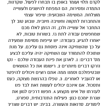
לקדם תלוי ועומד באופן בו תבחרו לפעול. שקדנות,
התמדה ומסירות, הם המפתח להישגים ולעשייה
מוצלחת. המשימה השבועית: שיפור עצמי
והתחברות לתקווה וחשיבה חיובית. שבוע טוב לך
התחבר אל עשייה ולכן, זה הזמן לאלו מכם
שמחפשים עבודה לתת גז. בשורות טובות, לא
יאחרו להגיע. בעבודה: יש עייפות מסוימת שמעידה
על כך שהשחיקה אינה פוסחת גם עליכם. על מנת
שתוכלו להתמודד עם השחיקה יהיה עליכם לבצע
מס' דברים: 1. לארגן את פינת העבודה שלכם - נקו
וזרקו דברים מיותרים 2. רישומו את כל הנושאים
שבטיפולכם וסמנו ממה אתם רוצים ויכולים להיפטר
או להעביר לאחרים. 3. טפלו בהרגשת מצוקה, כעס
ותסכול. אם אינכם יכולים לעשות זאת לבד פנו
לעזרתו של איש מקצוע 4. חפשו דרכים לגוון את
שגרת יומכם כגון: פעילות התנדבותית, ספורט,
לימודים, סדנאות והעשרה. בבית: יש דברים שצריך