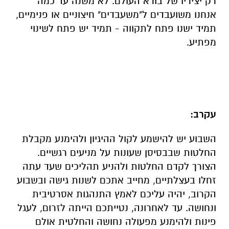
רק יציריו של בורא העולם. לא משנה עד כמה
אנחנו משועבדים ל"משעבדים" חיצוניים או פנימיים,
תמיד ישנו פתח לתקווה - תמיד יש פתח לשינוי
מפתיע.
עקרב:
השבוע יש להישמע לקול ההיגיון ולהימנע מקבלת
החלטות שבבסיסן שעונות על מניעים רגשיים.
הצורך לקדם החלטות ולהניע תהליכים שעד עתה
זחלו בעצלתיים, מחייב אתכם לשנות גישה ובשבוע
הקרוב, יהיה עליכם לאמץ התנהגות אסרטיבית
ונחושה. עד לאחרונה, נטייתכם הייתה לזרום, לעגל
פינות ולהימנע מפעולה נחושה והחלטית אולם