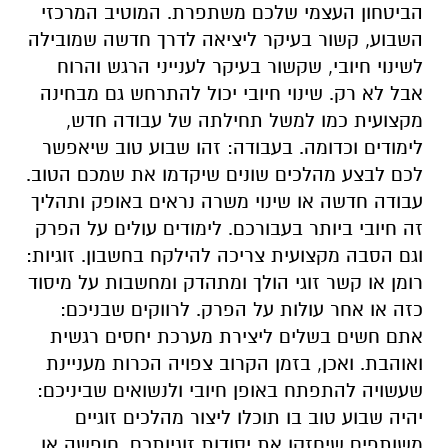
הביטחון העצמי שלכם משתפרת. המוטיב המרכזי
השבוע, קשור בעיקר ליציאה לדרך חדשה שמובילה
לשינוי חיובי, שקשור בעיקר לענייני הרגש והרוח
אבל לא רק. שינוי חיובי יכול להתרחש גם מבחינה
מקצועית כמו למשל תחילתה של עבודה חדש,
לימודים וכדומה. בעבודה: זהו שבוע טוב שיאפשר
לכם לבצע מהלכים שונים שיקדמו את שמכם הטוב.
עבודה חדשה או שינוי משרה נראים באופק ותהליך
זה חיובי ביותר בעבורכם. לימודים עולים על הפרק
וגם הסבה מקצועית צריכה להילקח בחשבון. זוגיות:
רומן או קשר זוגי הולך ומתהדק ומחשבות על מיסוד
כזה או אחר עולות על הפרק. לרווקים שבניכם:
אתם חשים בשלים ליצירת מערכת יחסים רגשית
ואוהבת. ואכן, בזמן הקרוב צפויה הכרות מעניינת
שעשויה להתפתח באופן חיובי ולנשואים שביניכם:
יהיה שבוע טוב בו תוכלו ליצור מהלכים זוגיים
משותפים שיחזקו את יסודות זוגיותכם. חופשה או