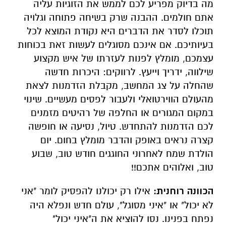
מה בדיוק מפריע לכם לממש את הזוגיות עליה
אתם חולמים. ההבנה שרק בשיחה פתוחה וגלויה
תוכלו לסדר את הדברים היא נקודת המוצא לכל
בעיותיכם. אם אינכם מסוגלים לעשות זאת בכוחות
עצמכם, מומלץ לפנות לעזרתו של איש מקצוע
שילווה, ידריך וייעץ. לרווקים: היכרות חדשה
שהחלה על צג המחשב, מקבלת הזדמנות לצאת
מהעולם הווירטואלי ולעבור לפסים מעשיים. שינוי
במקום המגורים או החלפה של רהיטים מזמנים
לכם הזדמנות להתחדש. טיול, נסיעה או חופשה
קצרה נראים באופק והדבר מומלץ בחום. יום
הולדת שמח לאחרוני החוגגים חודש טוב, שבוע
טוב, ואלוהים אתכם!!
הכוונה רוחנית:
אילו רק יכולנו להפסיק לומר "אני
לא יכול" או "איני מסוגל", עולם חדש ונפלא היה
נפתח בפנינו. נסו להוציא את ה"איני יכול"