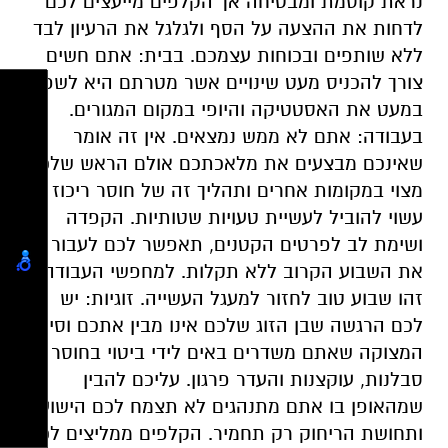
נראת קוסמת ומבטיחה אך הקלפים מייעצים לכם
לדחות את ההצעה על הסף ולגלגל את הרעיון לבד
ללא שותפים ובכוחות עצמכם. בבית: אתם חשים
צורך להכניס מעט שינויים אשר מטרתם היא לשפר
במעט את האסטטיקה והיופי במקום המגורים.
בעבודה: אתם לא ממש נמצאים. אין זה אומר
שאינכם מבצעים את מלאכתכם אולם הראש שלכם
מצוי במקומות אחרים ותהליך זה של חוסר ריכוז
עשוי להוביל לעשיית טעויות שטותיות. הקפדה
ושימת לב לפרטים הקטנים, תאפשר לכם לעבור
את השבוע הקרוב ללא תקלות. למחפשי העבודה:
זהו שבוע טוב לחזור למעגל העשייה. זוגיות: יש
לכם הרגשה שבן הזוג שלכם אינו מבין אתכם וסימני
המצוקה שאתם משדרים באים לידי ביטוי בחוסר
סבלנות, עוקצנות והעדר פרגון. עליכם להבין
שמהאופן בו אתם מתנהגים לא תצמח לכם הישועה
ותחושת הריחוק רק תחמיר. הקלפים ממליצים לכם