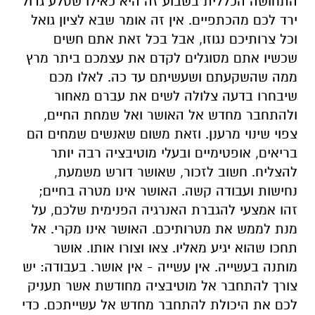
התחושה הכללית בשבוע זה היא כאילו שסלע גדול
ירד לכם מהכתפיים. אין זה אומר שבא לציון גואל
וכל צרותיכם נגוזו, אבל בכל זאת אתם חשים
שכשיו אתם מסוגלים לקדם את עצמכם ביתר מרץ
ממה שהשקעתם ושעשיתם עד כה. לאלו מכם
שיבחרו בדעה צלולה לשים את עברם מאחור
ולהתחבר מחדש אל האושר ואל שמחת החיים,
צפוי שינוי מרענן. וזאת משום שאנשים שמחים הם
בריאים, אופטימיים ובעלי מוטיבציה רבה יותר
להצליח. חשוב לזכור, שאושר דורש משמעת,
נחישות ועבודה קשה. האושר אינו מטרה בחיים;
זהו אמצעי להגברת האנרגיה הפנימית שלכם, על
מנת לממש את מטרותיכם. האושר אינו מקרי. אל
תחכו שהוא יגיע מאליו. צאו וצורו אותו. אושר
מותנה בעשייה. אין עשייה - אין אושר. בעבודה: יש
צורך להתחבר אל מוטיבציה מחודשת אשר תעניק
לכם את היכולת להתחבר מחדש אל עשייתכם. כדי