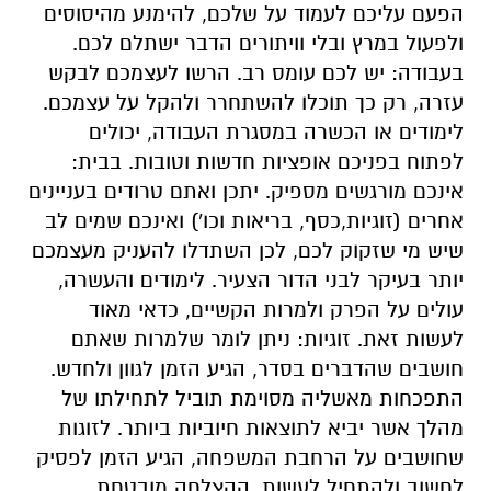
הפעם עליכם לעמוד על שלכם, להימנע מהיסוסים
ולפעול במרץ ובלי וויתורים הדבר ישתלם לכם.
בעבודה: יש לכם עומס רב. הרשו לעצמכם לבקש
עזרה, רק כך תוכלו להשתחרר ולהקל על עצמכם.
לימודים או הכשרה במסגרת העבודה, יכולים
לפתוח בפניכם אופציות חדשות וטובות. בבית:
אינכם מורגשים מספיק. יתכן ואתם טרודים בעניינים
אחרים (זוגיות,כסף, בריאות וכו') ואינכם שמים לב
שיש מי שזקוק לכם, לכן השתדלו להעניק מעצמכם
יותר בעיקר לבני הדור הצעיר. לימודים והעשרה,
עולים על הפרק ולמרות הקשיים, כדאי מאוד
לעשות זאת. זוגיות: ניתן לומר שלמרות שאתם
חושבים שהדברים בסדר, הגיע הזמן לגוון ולחדש.
התפכחות מאשליה מסוימת תוביל לתחילתו של
מהלך אשר יביא לתוצאות חיוביות ביותר. לזוגות
שחושבים על הרחבת המשפחה, הגיע הזמן לפסיק
לחשוב ולהתחיל לעשות, ההצלחה מובטחת.