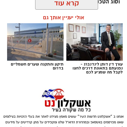
וסוג הטכנולוגיה.
קרא עוד
magnific
כאן נכנס לתמונה
איסוף חשבוניות אוטומטי
.
אולי יעניין אותך גם
תוכן שיווקי / 10:14 10.08.26
במקום שבעל העסק יעבור בכל חודש על תיבת
המייל, יחפש קבצים וירכז אותם ידנית, מערכת
חכמה יכולה לזהות חשבוניות, לקרוא את הנתונים
שמופיעים בהן, לסווג אותן ולרכז אותן בצורה
מסודרת.
תגים:
מצבר
עורך דין דותן לינדנברג -
תיקון והתקנה שערים חשמליים
אחת המערכות שפועלות בתחום היא
לייזי אינוויס
,
נפגעתם בתאונת דרכים לחצו
בדרום
לקבל מה שמגיע לכם
מערכת ישראלית שמתמקדת באוטומציה של איסוף
חשבוניות והוצאות. המערכת מאפשרת לאסוף
חשבוניות מהמייל ומהוואטסאפ, לסרוק ולסווג אותן
באמצעות בינה מלאכותית ולרכז את ההוצאות
במקום אחד. בנוסף, ניתן להגדיר שליחה אוטומטית
של דוח מסודר לרואה החשבון בתאריך קבוע.
אנחנו ב ״אשקלונט חדשות העיר״ עושים מאמץ מצידנו לאתר את בעלי הזכויות בצילומים
שאנו מפרסמים בווטסאפ ובמהדורת הדוא"ל שלנו ומקפידים על מתן קרדיטים על מידעים