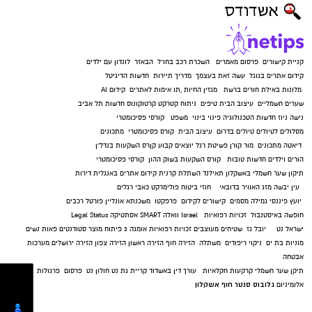
קבלה פיזית או חשבונית שנשלחת בדרך אחרת,
ניתן לצלם אותה ולשלוח אותה דרך הוואטסאפ
למערכת. כך גם מסמכים שנמצאים בדרך כלל מחוץ
קניית קישורים
פרסום מאמרים
השכרת רכב בחו"ל
הבאזר
לונדון עם ילדים
לתיבת המייל יכולים להיכנס לאותו תהליך מסודר.
קידום אתרים בגוגל
עשה זאת בעצמך
מדריך תיירות
חדשות הדיגיטל
מלונות באילת
חורים ברשת
מגזין החיות
,
תו אימות לאתרים
קידום AI
ריכוז החשבוניות במקום אחד גם מאפשר להבין
שערים חשמליים
עיצוב הבית
טיפים
ניתוח קטרקט
קרטוקונוס
חדשות תל אביב
טוב יותר מה כבר נאסף במהלך החודש. במקום
נישה ניוז
חדשות הטכנולוגיה
פינוי בינוי
משפט
קורסי פסיכומטרי
מסלולים לטיולים
טיולים בדרום
עיצוב הבית
קורס פסיכומטרי
מתכונים
לנסות לזכור אילו ספקים כבר שלחו חשבונית ואילו
דיאטה
מתכונים
מור קורן
פשיטת רגל
יוצאים קבוע
קןרס השקעות בנדל"ן
מסמכים עדיין חסרים, ניתן לעבוד מתוך מערכת
הורים וילדים
חדשות טובות
קורס השקעות בשוק ההון
קורסי פסיכומטרי
שמרכזת את המידע בצורה ברורה.
תיקון שער חשמלי באשקלון
תאילנד
השתלת קרנית
קידום אתרים באנגלית
דירות
עין יבשה
מזג האוויר בדובאי
חוזי ביטוח
פולימרקט
כאבי רגלים
יועץ פיננסי
גמילה מסמים
קישורים לקידום
פרפקטו
משכנתא אונליין
פורטל רכבים
הבנת סוגי המצברים הנפוצים בשוק
חופשה באיסטנבול
זכויות רפואיות
Israel
וואלה SMART
אסתטיקה
Legal Status
כיצד פועלת מערכת ניהול חשבוניות מתקדמת
ישראל נט
יובל גז
שטיחים מעוצבים
זכויות רפואיות
אומגה 3
פיתוח מוצר
סטודנטים
פאות נשים
מצברי עופרת-חומצה הם הסוג הנפוץ ביותר
מוניות בת ים
ניקוי ריפודים
משתלה
הזירה חוף
הזירה ראשון
הזירה צפון
הזירה ירושלים
מערכות
מערכת מתקדמת לאיסוף חשבוניות לא מסתפקת
אבטחה
ברכבים פרטיים וקלים. הם מציעים איזון טוב בין
תיקן שער חשמלי
קרקעות חקלאיות
עורך דין באשדוד
קריית גת נט
חולון נט
פרסום
פרגולות
בשמירת קובצי PDF. אחד החלקים החשובים
עלות לביצועים ומתאימים לרוב הדגמים
גלובוס סנטר חוף אשקלון
אלומיניום
בתהליך הוא היכולת לקרוא ולהבין את המסמך.
הסטנדרטיים. עם זאת, רכבים עם מערכות