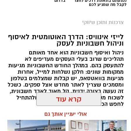
נפגעתם בתאונת דרכים לחצו
בדרום
לקבל מה שמגיע לכם
צרכנות ותוכן שיווקי
לייזי אינוויס: הדרך האוטומטית לאיסוף
וניהול חשבוניות לעסק
ניהול ואיסוף חשבוניות הוא אחד מאותם
תהליכים שרוב בעלי העסקים מעדיפים לא
להתעסק בהם. במהלך החודש החשבוניות מגיעות
ממקומות שונים: חלקן נשלחות למייל, אחרות
מגיעות בוואטסאפ, יש קבלות שמצלמים בטלפון
ומסמכים שצריך לאתר מחדש אצל ספקים. כשכל
זה נעשה בצורה ידנית, קל מאוד לאבד חשבונית,
לשכוח מסמך או להגיע לסוף החודש ולהתחיל
קרא עוד
לחפש הכול מחדש.
אולי יעניין אותך גם
תוכן שיווקי / 11:41 10.08.26