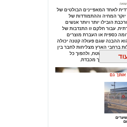
שואה
גם בניסיון הבודק ובשימוש בציוד
ית לאחד המאפיינים הבולטים של
 יוקר המחיה וההתמודדות של
 מצב. היא דורשת הסכמה מלאה של
כבת הובילו יותר ויותר אנשים
תקפות. מומחי שגב פוליגרף מדגישים
ית. עבור חלקם זו התנדבות של
נה זו כוללת הסבר מפורט על השלבים
ומה כספית או העברת מוצרים
וא ההבנה שגם פעולה קטנה יכולה
ות ברחבי הארץ מצליחות לחבר בין
 האמיתיים בשטח, ולהפוך כל
וד
עסוקתית
מן הנכון ובדרך מכבדת.
 גבוהה, בדיקת פוליגרף יכולה לשמש
ן אותך גם
ים לוודא שהמועמדים עומדים בדרישות
 שמירה על פרטיות וחוקיות. מעסיקים
 שימוש בכלי זה.
 מתעוררים חשדות לגבי פעילות לא
אובייקטיבי לבירור העובדות. שגב
כי הארגון. היא כוללת ליווי מלא
שערים
ם
בנה של המגבלות החוקיות בישראל.