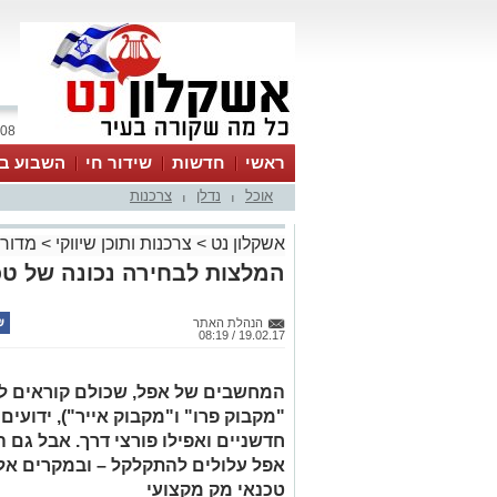
08 אוגוסט 2026 / 11:44
ראשי
חדשות
שידור חי
השבוע בע
אוכל
נדלן
צרכנות
|
|
אשקלון נט
>
צרכנות ותוכן שיווקי
>
מדורי
המלצות לבחירה נכונה של טכ
הנהלת האתר
19.02.17 / 08:19
המחשבים של אפל, שכולם קוראים לה
"מקבוק פרו" ו"מקבוק אייר"), ידועי
חדשניים ואפילו פורצי דרך. אבל ג
אפל עלולים להתקלקל – ובמקרים אל
טכנאי מק מקצועי