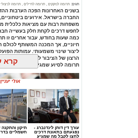
תגים:
תרומה לנזקקים
,
תרומה לחיילים
,
תרומה לניצולי 
החלטות מושכלות. תוצאות מדויקות תלויות 
בשנים האחרונות הפכה הערבות ההדד
מתקדם.
החברה בישראל. אירועים ביטחוניים,
חשוב להבין שהבדיקה אינה מתאימה לכל
משפחות רבות עם מציאות כלכלית מור
הנבדק ושיתוף פעולה כדי להבטיח תוצאות 
לחפש דרכים לקחת חלק בעשייה חברת
את הצורך בהכנה נכונה לפני הבדיקה. הכ
כמה שעות בחודש, עבור אחרים זו תר
השונים.
חיוניים, אך המכנה המשותף לכולם ה
ליצור שינוי משמעותי. עמותות הפועל
הרצון של הציבור לעזור לבין הצרכים
קרא ע
בדיקת פוליגרף במסגרת ת
תרומה לסיוע שמגיע למי שזקוק לו בז
במקומות עבודה שבהם נדרשת רמת אמינות
אולי יעניי
כחלק מתהליך המיון. היא מסייעת למעסיק
האתיות של התפקיד. תהליך זה מתבצע תוך
רבים מדווחים על שיפור באמון הצוות לאחר
עובדים קיימים עשויים לעבור בדיקה כאשר
תקינה. במקרים כאלה הבדיקה מספקת כלי 
פוליגרף מציעה גישה מקצועית המותאמת לצר
מהשלב הראשון ועד קבלת הדוח הסופי.
עורך דין דותן לינדנברג -
תיקון והתקנה 
נפגעתם בתאונת דרכים
חשמליים בדרו
לחצו לקבל מה שמגיע
השימוש בבדיקה בתחום התעסוקתי דורש ה