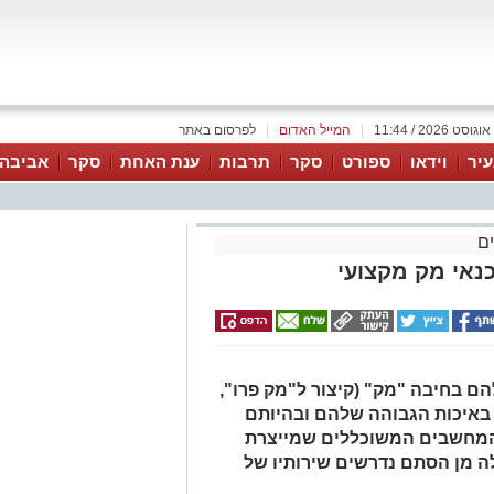
|
המייל האדום
|
לפרסום באתר
יר
וידאו
ספורט
סקר
תרבות
ענת האחת
סקר
אביבה 
ם
נאי מק מקצועי
ם בחיבה "מק" (קיצור ל"מק פרו",
ם באיכות הגבוהה שלהם ובהיותם
ם המחשבים המשוכללים שמייצרת
ה מן הסתם נדרשים שירותיו של