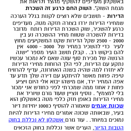
באשקלון מעדיפים להשקיף מהצד ולראות את
מגמת השוק".
השוק החם כרגע זה השכרת
הדירות
- תושבים שלא רוצים לקנות בגלל הערכה
שמחירי הדירות ירדו בצורה חזקה מטה, מעדיפים
כרגע להשכיר, שוק השכרת הדירות רותח מדובר
בדירות להשכרה שטווח מחיר ההשכרה נע בין
2000 - 2500 שקל הדירות שקנו המשקיעים מחוץ
לעיר כדי להשכיר במחיר של 3000 - 4000 אין
להם ביקוש רב. . קבלן תושב העיר מספר "ישנה
הרגשה של מכירת סוף עונה שאם לא נמכור עכשיו
נתקע עם הדירות, לפי הלך הרוחות מחירי הדירות
לא יחזרו למה שהיה בשנה האחרונה, עדיף להרוויח
טיפה פחות מאשר להיתקע עם דירה שלך תדע עד
אפה המחיר ירד, אם מישהו יבוא אלי היום ויציע
פחות 7 אחוז ממה שמכרתי לפני כחודש אני ימכור
בלי למצמץ" . נוסיף ונציין שעוד גורם שיוריד את
מחירי הדירות באופן חזק כלפי מטה באשקלון הוא
שכונת אגמים
שאמורה להוסיף כ1000 יחידות דיור
בעיר, שבאותה שכונה אמורים מחירי הדירות להיות
נמוכים במיוחד. . עוד גורם
אשקלון לא נכללת בחוק
הטבות הדיור
, הערים אשר נכללות בחוק הזכאים