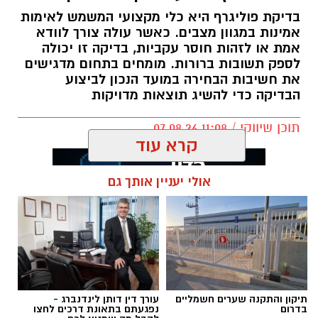
בדיקת פוליגרף היא כלי מקצועי המשמש לאימות
תגים:
תוספת אגירה למערכת
,
אגירת חשמל בסוללות
אמינות במגוון מצבים. כאשר עולה צורך לוודא
,
מערכת סולארית קרקעית
אמת או לזהות חוסר עקביות, בדיקה זו יכולה
לספק תשובות ברורות. מומחים בתחום מדגישים
את חשיבות הבחירה במועד הנכון לביצוע
הבדיקה כדי להשיג תוצאות מדויקות
תוכן שיווקי / 11:08 07.08.26
קרא עוד
אולי יעניין אותך גם
תגים:
בדיקת פוליגרף
קרדיט תמונה magnific
תיקון והתקנה שערים חשמליים
עורך דין דותן לינדנברג -
בדרום
נפגעתם בתאונת דרכים לחצו