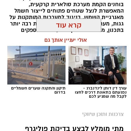
בוחנים הקמת מערכת סולארית קרקעית,
המאפשרת לנצל שטחים פתוחים לייצור חשמל
מאנרגיית השמש. בניגוד למערכות המותקנות על
גגות, מערכת קרקעית מעניקה גמישות רבה יותר
קרא עוד
בתכנון, מאפשרת התקנת מערכות בהספקים
גבוהים ומקלה על ביצוע תחזוקה שוטפת.
אולי יעניין אותך גם
במקביל, העלייה במודעות לניהול אנרגיה יעיל
הובילה לכך שיותר פרויקטים משלבים כבר בשלב
התכנון גם פתרונות אגירה, במטרה להפיק ערך
גבוה יותר מהחשמל המיוצר. השילוב בין ייצור
חשמל לבין אגירת אנרגיה הופך את המערכת
לגמישה יותר ומאפשר להתאים אותה לצרכים
המשתנים של העסק לאורך השנים.
עורך דין דותן לינדנברג -
תיקון והתקנה שערים חשמליים
נפגעתם בתאונת דרכים לחצו
בדרום
תוכן שיווקי / 10:30 09.08.26
לקבל מה שמגיע לכם
צרכנות ותוכן שיווקי
מתי מומלץ לבצע בדיקת פוליגרף