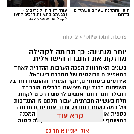
תיקון והתקנה שערים חשמליים
עורך דין דותן לינדנברג -
בדרום
נפגעתם בתאונת דרכים לחצו
לקבל מה שמגיע לכם
צרכנות ותוכן שיווקי
>
צרכנות
יותר מנתינה: כך תרומה לקהילה
מחזקת את החברה הישראלית
בשנים האחרונות הפכה הערבות ההדדית לאחד
המאפיינים הבולטים של החברה בישראל.
אירועים ביטחוניים, יוקר המחיה וההתמודדות של
משפחות רבות עם מציאות כלכלית מורכבת
magnific
הובילו יותר ויותר אנשים לחפש דרכים לקחת
חלק בעשייה חברתית. עבור חלקם זו התנדבות
הבדיקה מבוססת על ניטור תגובות פיזיולוגיות של
של כמה שעות בחודש, עבור אחרים זו תרומה
הגוף כמו דופק, לחץ דם וקצב נשימה המסייעות
כספית או העברת מוצרים חיוניים, אך המכנה
קרא עוד
בזיהוי אי התאמות.
המשותף לכולם הוא ההבנה שגם פעולה קטנה
יכולה ליצור שינוי משמעותי. עמותות הפועלות
אולי יעניין אותך גם
ההחלטה על ביצוע בדיקת פוליגרף תלויה בנסיבות
ברחבי הארץ מצליחות לחבר בין הרצון של