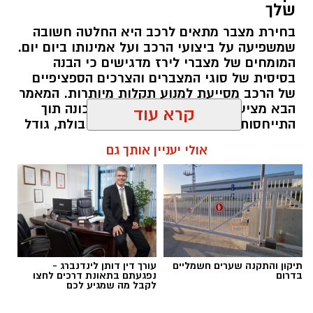
שלך
בחירת מצבר מתאים לרכב היא החלטה חשובה
שמשפיעה על ביצועי הרכב ועל אמינותו ביום יום.
המומחים של מצברי לירז מדגישים כי הבנה
בסיסית של סוגי המצברים והצרכים הספציפיים
של הרכב מסייעת למנוע תקלות מיותרות. המאמר
הבא מציע הנחיות מעשיות לבחירה נכונה תוך
התייחסות לפרמטרים מרכזיים כמו קיבולת, גודל
וסוג הטכנולוגיה.
קרא עוד
magnific
כאן נכנס לתמונה
איסוף חשבוניות אוטומטי
.
אולי יעניין אותך גם
תוכן שיווקי / 10:14 10.08.26
במקום שבעל העסק יעבור בכל חודש על תיבת
המייל, יחפש קבצים וירכז אותם ידנית, מערכת
חכמה יכולה לזהות חשבוניות, לקרוא את הנתונים
שמופיעים בהן, לסווג אותן ולרכז אותן בצורה
מסודרת.
תגים:
מצבר
תיקון והתקנה שערים חשמליים
עורך דין דותן לינדנברג -
אחת המערכות שפועלות בתחום היא
לייזי אינוויס
,
בדרום
נפגעתם בתאונת דרכים לחצו