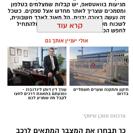
מגיעות בוואטסאפ, יש קבלות שמצלמים בטלפון
ומסמכים שצריך לאתר מחדש אצל ספקים. כשכל
זה נעשה בצורה ידנית, קל מאוד לאבד חשבונית,
לשכוח מסמך או להגיע לסוף החודש ולהתחיל
קרא עוד
לחפש הכול מחדש.
אולי יעניין אותך גם
תוכן שיווקי / 11:41 10.08.26
תיקון והתקנה שערים חשמליים
עורך דין דותן לינדנברג -
תגים:
איסוף חשבוניות מהמייל
בדרום
נפגעתם בתאונת דרכים לחצו
לקבל מה שמגיע לכם
צרכנות ותוכן שיווקי
כך תבחרו את המצבר המתאים לרכב