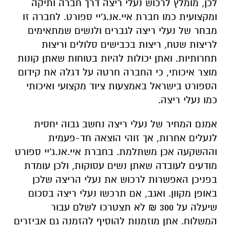
לכן, מומלץ לרכוש נעלי ריצה דרך חברה ותיקה
ומקצועית כמו חברת איי.אנ.ג'יי ספורט. לחברה זו
מבחר של נעלי ריצה לגברים ולנשים שמתאימים
לריצות שטח, ריצות בכבישים סלולים וריצות
תחרותיות. ואתן יכולות להיות בטוחות שאתן קונות
מוצר איכותי, כי החברה חרטה על דגלה את קידום
הספורט בישראל באמצעות ציוד מקצועי ואיכותי
כמו נעלי ריצה.
אמנם המחיר של נעלי ריצה נחשב גבוה יחסית
לנעלים אחרות, אך זוהי הוצאה חד-פעמית
וההשקעה אכן משתלמת. בחברת איי.אנ.ג'יי ספורט
מודעים לעובדה שאתן נשים עסוקות, ולכן עומדת
בפניכן האפשרות לרכוש את נעלי הריצה שלכן
באופן מקוון. ואגב, אם תרכשו נעלי ריצה בסכום
שיעלה על 300 ₪ לא תצטרכו לשלם עבור
המשלוח. אתן מוזמנות להוסיף להזמנה גם אביזרים