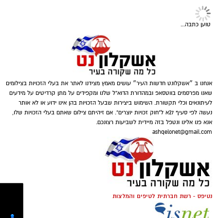
לקבל מה שמגיע לכם
מערכת ישראלית שמתמקדת באוטומציה של איסוף
חשבוניות והוצאות. המערכת מאפשרת לאסוף
חשבוניות מהמייל ומהוואטסאפ, לסרוק ולסווג אותן
טוען כתבה...
באמצעות בינה מלאכותית ולרכז את ההוצאות
במקום אחד. בנוסף, ניתן להגדיר שליחה אוטומטית
של דוח מסודר לרואה החשבון בתאריך קבוע.
המעבר לאוטומציה מאפשר לבעל העסק להפסיק
אנחנו ב ״אשקלונט חדשות העיר״ עושים מאמץ מצידנו לאתר את בעלי הזכויות בצילומים
להתייחס לאיסוף החשבוניות כאל משימה חודשית
שאנו מפרסמים בווטסאפ ובמהדורת הדוא"ל שלנו ומקפידים על מתן קרדיטים על מידעים
גדולה. במקום לחכות לסוף החודש, החשבוניות
לעיתונאים וכלי תקשורת. השימוש ביצירות שבעל הזכויות בהן אינו ידוע או לא אותר
נעשה לפי סעיף 27א ל"חוק זכויות יוצרים". אם זיהיתם צילום שאתם בעלי הזכויות שלו,
נאספות ומסודרות לאורך הדרך וכך ניתן לשמור על
אנא פנו אלינו ונטפל בזה מיידית לשביעות רצונכם.
magnific
סדר, לקבל תמונה ברורה יותר של הוצאות העסק
ashqelonet@gmail.com
ולהפחית את כמות העבודה הידנית.
בחירת מצבר מתאים לרכב היא החלטה חשובה
שמשפיעה על ביצועי הרכב ועל אמינותו ביום יום.
המומחים של מצברי לירז מדגישים כי הבנה בסיסית
של סוגי המצברים והצרכים הספציפיים של הרכב
נטיפס - רשת חברתית לטיפים והמלצות