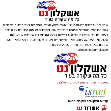
ומסייעת בקבלת החלטות מושכלות. תוצאות
לניצולי שואה
טוען כתבה...
מדויקות תלויות גם בניסיון הבודק ובשימוש בציוד
מתקדם.
חשוב להבין שהבדיקה אינה מתאימה לכל מצב.
היא דורשת הסכמה מלאה של הנבדק ושיתוף
אנחנו ב ״אשקלונט חדשות העיר״ עושים מאמץ מצידנו לאתר את בעלי הזכויות בצילומים
פעולה כדי להבטיח תוצאות תקפות. מומחי שגב
שאנו מפרסמים בווטסאפ ובמהדורת הדוא"ל שלנו ומקפידים על מתן קרדיטים על מידעים
לעיתונאים וכלי תקשורת. השימוש ביצירות שבעל הזכויות בהן אינו ידוע או לא אותר
פוליגרף מדגישים את הצורך בהכנה נכונה לפני
נעשה לפי סעיף 27א ל"חוק זכויות יוצרים". אם זיהיתם צילום שאתם בעלי הזכויות שלו,
הבדיקה. הכנה זו כוללת הסבר מפורט על השלבים
אנא פנו אלינו ונטפל בזה מיידית לשביעות רצונכם.
השונים.
ashqelonet@gmail.com
בדיקת פוליגרף במסגרת תעסוקתית
במקומות עבודה שבהם נדרשת רמת אמינות
קרדיט תמונה magnific
נטיפס - רשת חברתית לטיפים והמלצות
גבוהה, בדיקת פוליגרף יכולה לשמש כחלק מתהליך
המיון. היא מסייעת למעסיקים לוודא שהמועמדים
עומדים בדרישות האתיות של התפקיד. תהליך זה
הצרכים החברתיים משתנים – והסיוע משתנה