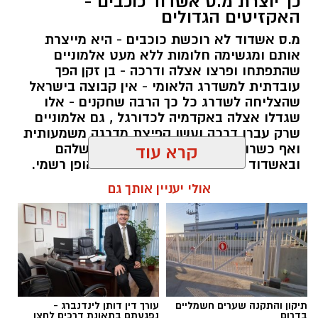
כך יוצרת מ.ס אשדוד כוכבים -
האקזיטים הגדולים
מ.ס אשדוד לא רוכשת כוכבים - היא מייצרת
אותם ומגשימה חלומות ללא מעט אלמוניים
שהתפתחו ופרצו אצלה ודרכה - בן זקן הפך
עובדתית למשדרג הלאומי - אין קבוצה בישראל
שהצליחה לשדרג כל כך הרבה שחקנים - אלו
שגדלו אצלה באקדמיה לכדורגל , גם אלמוניים
שרק עברו דרכה ועשו קפיצת מדרגה משמעותית
ואף כשרונות שנעלמו בקבוצות האם שלהם
קרא עוד
ובאשדוד הם פרחו והפכו לכוכבים באופן רשמי.
רק הקיץ אשדוד מכרה 3 שחקנים בסכום חסר
אולי יעניין אותך גם
תקדים של 17 מיליון שקל (ולפי שווי של כ25
מיליון ש"ח) וביצעה את עסקת הענק עם מרטין
אנדגי בשווי של כ 12 מיליון ש"ח - בואו נזכר
באקזיטים של אשדוד בשנים האחרונות
מנהל האתר / 11:14 15.07.25
תיקון והתקנה שערים חשמליים
עורך דין דותן לינדנברג -
בדרום
נפגעתם בתאונת דרכים לחצו