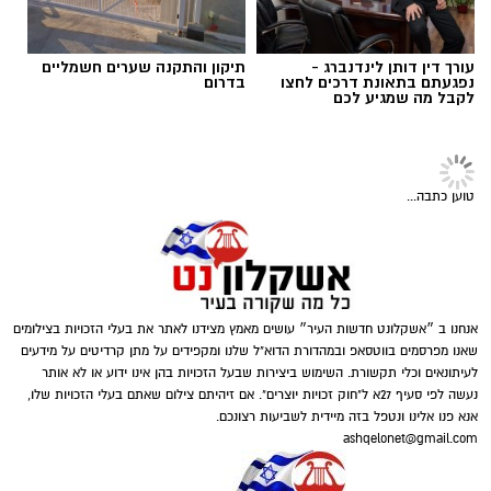
ג'קי בן זקן
תגים:
״ אדיר הוא מאמן מקצועי״
ב2012 השחקן הזר שהגיע אלמוני לאשדוד,
אפה
אמברוז
– עבר מאשדוד לסלטיק תמורת 1.5 מיליון
אירו שהם כ6 מיליון שקל.
עורך דין דותן לינדנברג -
תיקון והתקנה שערים חשמליים
נפגעתם בתאונת דרכים לחצו
בדרום
לקבל מה שמגיע לכם
ב2013- הנער שגדל במחלקת הנוער של אשדוד,
ניר
ביטון,
נמכר לסלטיק תמורת כ-700 אלף ליש"ט,
שהם כ-3.5 מיליון ש"ח
טוען כתבה...
ב 2016 -
מיכאל אוחנה
שהובא לאשדוד לקבוצת
הנוער והמשיך להתפתח בבוגרים של מ.ס – נרכש
על ידי הפועל ב”ש עבור 50% מהכרטיס, אחר כך
אשדוד הרוויחה גם כשעבר לבית”ר ירושלים (2022)
אנחנו ב ״אשקלונט חדשות העיר״ עושים מאמץ מצידנו לאתר את בעלי הזכויות בצילומים
אליצור אשקלון
ובסה”כ הרוויחה על הקשר סכום
של 1.5 מיליון
שאנו מפרסמים בווטסאפ ובמהדורת הדוא"ל שלנו ומקפידים על מתן קרדיטים על מידעים
לעיתונאים וכלי תקשורת. השימוש ביצירות שבעל הזכויות בהן אינו ידוע או לא אותר
אירו כ6 מיליון שקל.
נעשה לפי סעיף 27א ל"חוק זכויות יוצרים". אם זיהיתם צילום שאתם בעלי הזכויות שלו,
אמר, בעל רקע עשיר בתחום האימון ופיתוח
אנא פנו אלינו ונטפל בזה מיידית לשביעות רצונכם.
שחקנים, מגיע לא.ס אליצור אשקלון לאחר שצבר
ashqelonet@gmail.com