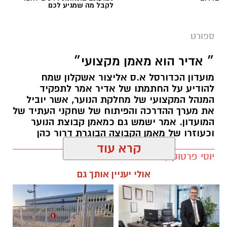
לקבל מה שמגיע לכם
ספורט
תגים:
האקזיטים הגדולים של מ.ס אשדוד שמייצרת
כוכבים
״ אדיר הוא מאמן מקצועי״
מועדון הכדורסל א.ס אליצור אשקלון שמח
להודיע על החתמתו של אדיר אמר לתפקיד
המנהל המקצועי של מחלקת הנוער, אשר יוביל
את מערך ההדרכה והפיתוח של שחקני העתיד של
המועדון. אמר ישמש גם כמאמן קבוצת הנוער
וכעוזרו של מאמן הקבוצה הבוגרת דרור כהן
יוסי פרטוק / 10:55 30.06.25
קרא עוד
אולי יעניין אותך גם