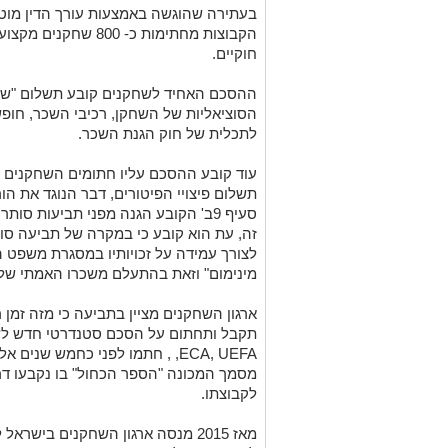
בעתירה שהוגשה באמצעות עורך הדין מוטי 
הקבוצות מחתימות כ- 00
חוקיים.
ההסכם האחיד לשחקנים קובע תשלום "שכר כ
הסוציאליות של השחקן, רכיבי השכר, חופ
לתכלית של חוק הגנת השכר.
עוד קובע ההסכם עליו חתומים השחקנים כ
תשלום פיצויי הפיטורים, דבר הנוגד את הורא
סעיף 9ב' הקובע הגנה מפני תביעות 
זה, עת הוא קובע כי במקרה של תביעה סו
לצורך עמידה על זכויותיו במסגרת משפט ה
מינימום" וזאת בהתעלם משכרו האמתי של
ארגון השחקנים מציין בתביעה כי מזה זמן 
מסמך המכונה "הספר הכחול" בו נקבעו דרי
לקבוצתו.
מאז 2015 מנסה ארגון השחקנים ביש