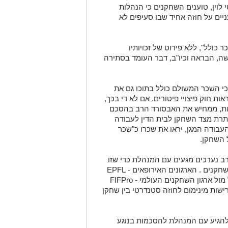
לוין, טוענים השחקנים כי הנהלות
8 שחקנים מקצועניים על חוזה אחיד שבו סעיפים לא
ולל", ללא פירוט של זכויותיו
שה, הבראה וכיו"ב, דבר העומד בסתירה
י השכר המשולם כולל בתוכו גם את
ות חוק פיצויי פיטורים. אם לא די בכך,
סותרות, ממחיש את האבסורד הרב בהסכם
תרת מצד השחקן לבית הדין לעבודה
עבודה המגן, יראו את שכרו כ"שכר
 השחקן.
רב נערכים מגעים עם המנהלת כדי שזו
תקבל ותחתום על הסכם סטנדרטי חדש לשחקנים . הארגונים האירופאים - EPFL
,ECA, UEFA , חתמו לפני כחמש שנים אל מול ארגון השחקנים העולמי - FIFPro
שות מינימום לחוזה סטנדרטי בין שחקן
ראל להגיע עם המנהלת להסכמות בנוגע