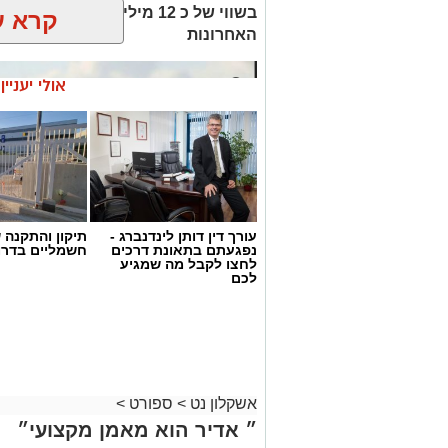
בשווי של כ 12 מיליון ש"ח - 
קרא ע
האחרונות
אולי יעניי
עורך דין דותן לינדנברג -
תיקון והתקנה 
נפגעתם בתאונת דרכים
חשמליים בדרו
לחצו לקבל מה שמגיע
לכם
אשקלון נט
>
ספורט
>
״ אדיר הוא מאמן מקצועי״