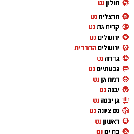
אירו שהם כ6 מיליון שקל.
ב2013- הנער שגדל במחלקת הנוער של אשדוד,
ניר
ביטון,
נמכר לסלטיק תמורת כ-700 אלף ליש"ט,
שהם כ-3.5 מיליון ש"ח
ב 2016 -
מיכאל אוחנה
שהובא לאשדוד לקבוצת
הנוער והמשיך להתפתח בבוגרים של מ.ס – נרכש
על ידי הפועל ב”ש עבור 50% מהכרטיס, אחר כך
אשדוד הרוויחה גם כשעבר לבית”ר ירושלים (2022)
ובסה”כ הרוויחה על הקשר סכום
של 1.5 מיליון
אירו כ6 מיליון שקל.