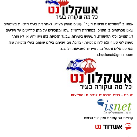
כוכבים
אנחנו ב ״אשקלונט חדשות העיר״ עושים מאמץ מצידנו לאתר את בעלי הזכויות בצילומים
שאנו מפרסמים בווטסאפ ובמהדורת הדוא"ל שלנו ומקפידים על מתן קרדיטים על מידעים
לעיתונאים וכלי תקשורת. השימוש ביצירות שבעל הזכויות בהן אינו ידוע או לא אותר
נעשה לפי סעיף 27א ל"חוק זכויות יוצרים". אם זיהיתם צילום שאתם בעלי הזכויות שלו,
אנא פנו אלינו ונטפל בזה מיידית לשביעות רצונכם.
ashqelonet@gmail.com
נטיפס - רשת חברתית לטיפים והמלצות
ג'קי בן זקן
קבוצת התקשורת ומקומוני הרשת:
ב2012 השחקן הזר שהגיע אלמוני לאשדוד,
אפה
אמברוז
– עבר מאשדוד לסלטיק תמורת 1.5 מיליון