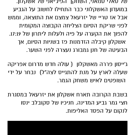
של סאלי טמאני, השחקן הפיג'יאני של אשקלון.
במועדון האשקלוני כבר התחילו לחשוב על הגביע
אבל אז טריי של יזרעאל צמצם את התוצאה, וממש
לפני שריקת הסיום הצליחה הקבוצה המקומית
להפוך את הקערה על פיה ולעלות ליתרון של 17:19.
אשקלון קיבלה הזדמנות פז בשניות הסיום, אך
הבעיטה של חנן גמבורג נעצרה לפני השער.
ג'ייסון פררה מאשקלון ( עולה חדש מדרום אפריקה
שעלה לארץ על מנת להתגייס לצה"ל) נבחר על ידי
השופטים לאיש משחק הגמר.
בשבת הקרובה תארח אשקלון את יזרעאל במסגרת
חצי גמר גביע המדינה. חניכיו של סקובלב ינסו
לנקום על הפסד האליפות.