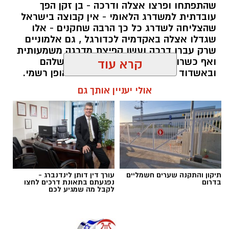
שהתפתחו ופרצו אצלה ודרכה - בן זקן הפך
עובדתית למשדרג הלאומי - אין קבוצה בישראל
שהצליחה לשדרג כל כך הרבה שחקנים - אלו
שגדלו אצלה באקדמיה לכדורגל , גם אלמוניים
שרק עברו דרכה ועשו קפיצת מדרגה משמעותית
ואף כשרונות שנעלמו בקבוצות האם שלהם
קרא עוד
ובאשדוד הם פרחו והפכו לכוכבים באופן רשמי.
רק הקיץ אשדוד מכרה 3 שחקנים בסכום חסר
אולי יעניין אותך גם
תקדים של 17 מיליון שקל (ולפי שווי של כ25
מיליון ש"ח) וביצעה את עסקת הענק עם מרטין
אנדגי בשווי של כ 12 מיליון ש"ח - בואו נזכר
באקזיטים של אשדוד בשנים האחרונות
מנהל האתר / 11:14 15.07.25
תיקון והתקנה שערים חשמליים
עורך דין דותן לינדנברג -
בדרום
נפגעתם בתאונת דרכים לחצו
לקבל מה שמגיע לכם
תגים:
האקזיטים הגדולים של מ.ס אשדוד שמייצרת