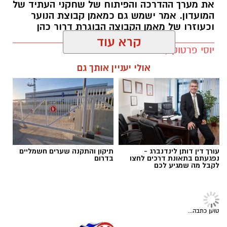
את מערך ההדרכה והפיתוח של שחקני העתיד של
המועדון. אמר ישמש גם כמאמן קבוצת הנוער
וכעוזרו של מאמן הקבוצה הבוגרת דרור כהן
יוסי פרטוק / 10:55 30.06.25
קרא עוד
אולי יעניין אותך גם
תגים:
״ אדיר הוא מאמן מקצועי״
ג'קי בן זקן
ב2012 השחקן הזר שהגיע אלמוני לאשדוד,
אפה
אמברוז
– עבר מאשדוד לסלטיק תמורת 1.5 מיליון
עורך דין דותן לינדנברג -
תיקון והתקנה שערים חשמליים
נפגעתם בתאונת דרכים לחצו
בדרום
אירו שהם כ6 מיליון שקל.
לקבל מה שמגיע לכם
ב2013- הנער שגדל במחלקת הנוער של אשדוד,
ניר
ביטון,
נמכר לסלטיק תמורת כ-700 אלף ליש"ט,