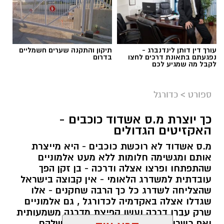
עורך דין דותן לינדנברג -
תיקון והתקנה שערים חשמליים
נפגעתם בתאונת דרכים לחצו
בדרום
לקבל מה שמגיע לכם
ספורט
>
כדורגל
כך יוצרת מ.ס אשדוד כוכבים -
האקזיטים הגדולים
מ.ס אשדוד לא רוכשת כוכבים - היא מייצרת
אותם ומגשימה חלומות ללא מעט אלמוניים
שהתפתחו ופרצו אצלה ודרכה - בן זקן הפך
עובדתית למשדרג הלאומי - אין קבוצה בישראל
שהצליחה לשדרג כל כך הרבה שחקנים - אלו
שגדלו אצלה באקדמיה לכדורגל , גם אלמוניים
שרק עברו דרכה ועשו קפיצת מדרגה משמעותית
ואף כשרונות שנעלמו בקבוצות האם שלהם