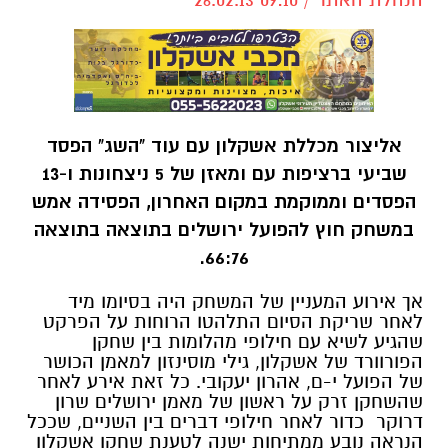
אליצור מכללת אשקלון עם עוד "השג" הפסד
שביעי ברציפות עם ומאזן של 5 ניצחונות ו-13
הפסדים וממוקמת במקום האחרון, הפסידה אמש
במשחק חוץ להפועל ירושלים בתוצאה בתוצאה
66:76.
אך אירוע המעניין של המשחק היה בסיומו מיד
לאחר שריקת הסיום התלהטו הרוחות על הפרקט
שהגיע לשיא עם חילופי מהלומות בין שחקן
הפורוורד של אשקלון, גילי מוסינזון למאמן הכושר
של הפועל י-ם, אהרון יעקובי. כל זאת אירע לאחר
שהשחקן זרק על ראשון של מאמן ירושלים שרון
דרוקר כדור לאחר חילופי דברים בין השניים, שככל
הנראה נובע ממתיחות ישנה לטענת שחקן אשקלון