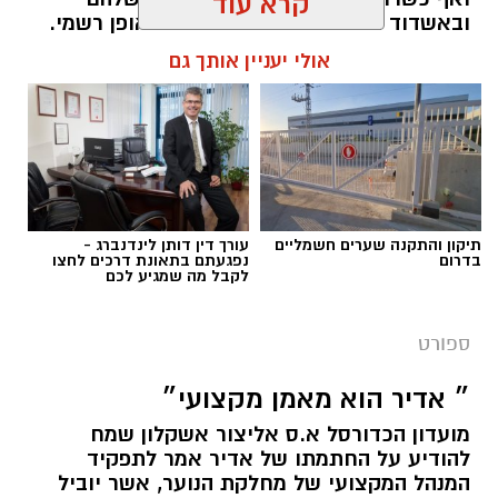
קרא עוד
ובאשדוד הם פרחו והפכו לכוכבים באופן רשמי.
רק הקיץ אשדוד מכרה 3 שחקנים בסכום חסר
אולי יעניין אותך גם
תקדים של 17 מיליון שקל (ולפי שווי של כ25
מיליון ש"ח) וביצעה את עסקת הענק עם מרטין
אנדגי בשווי של כ 12 מיליון ש"ח - בואו נזכר
באקזיטים של אשדוד בשנים האחרונות
מנהל האתר / 11:14 15.07.25
תיקון והתקנה שערים חשמליים
עורך דין דותן לינדנברג -
בדרום
נפגעתם בתאונת דרכים לחצו
לקבל מה שמגיע לכם
ספורט
תגים:
האקזיטים הגדולים של מ.ס אשדוד שמייצרת
״ אדיר הוא מאמן מקצועי״
כוכבים
מועדון הכדורסל א.ס אליצור אשקלון שמח
להודיע על החתמתו של אדיר אמר לתפקיד
המנהל המקצועי של מחלקת הנוער, אשר יוביל