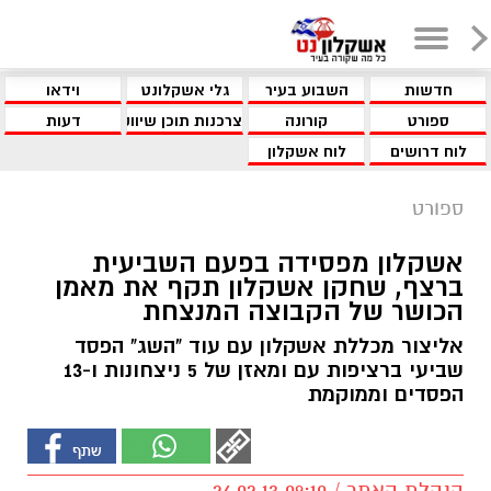
חדשות
השבוע בעיר
גלי אשקלונט
וידאו
ספורט
קורונה
צרכנות תוכן שיווקי
דעות
לוח דרושים
לוח אשקלון
ספורט
אשקלון מפסידה בפעם השביעית
ברצף, שחקן אשקלון תקף את מאמן
הכושר של הקבוצה המנצחת
אליצור מכללת אשקלון עם עוד "השג" הפסד
שביעי ברציפות עם ומאזן של 5 ניצחונות ו-13
הפסדים וממוקמת
הנהלת האתר / 09:10 26.02.13