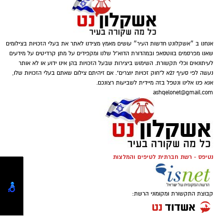
שהם כ-3.5 מיליון ש"ח
טוען כתבה...
ב 2016 -
מיכאל אוחנה
שהובא לאשדוד לקבוצת
הנוער והמשיך להתפתח בבוגרים של מ.ס – נרכש
על ידי הפועל ב”ש עבור 50% מהכרטיס, אחר כך
אנחנו ב ״אשקלונט חדשות העיר״ עושים מאמץ מצידנו לאתר את בעלי הזכויות בצילומים
אשדוד הרוויחה גם כשעבר לבית”ר ירושלים (2022)
אליצור אשקלון
שאנו מפרסמים בווטסאפ ובמהדורת הדוא"ל שלנו ומקפידים על מתן קרדיטים על מידעים
ובסה”כ הרוויחה על הקשר סכום
של 1.5 מיליון
לעיתונאים וכלי תקשורת. השימוש ביצירות שבעל הזכויות בהן אינו ידוע או לא אותר
נעשה לפי סעיף 27א ל"חוק זכויות יוצרים". אם זיהיתם צילום שאתם בעלי הזכויות שלו,
אמר, בעל רקע עשיר בתחום האימון ופיתוח
אירו כ6 מיליון שקל.
אנא פנו אלינו ונטפל בזה מיידית לשביעות רצונכם.
שחקנים, מגיע לא.ס אליצור אשקלון לאחר שצבר
ashqelonet@gmail.com
ניסיון רב בנבחרות ישראל ובמחלקות נוער
מהמובילות בארץ.
הוא משמש כמאמן הנבחרות הצעירות של ישראל
מאז שנת 2012, ונטל חלק בשבע אליפויות אירופה.
נטיפס - רשת חברתית לטיפים והמלצות
בנוסף שימש כעוזר מאמן נבחרת הקדטים, כמאמן
נבחרת נוער עתודה ובשנים האחרונות שימש
כמאמן ראשי של נבחרת ישראל U-17 ובאקדמיה
קבוצת התקשורת ומקומוני הרשת: