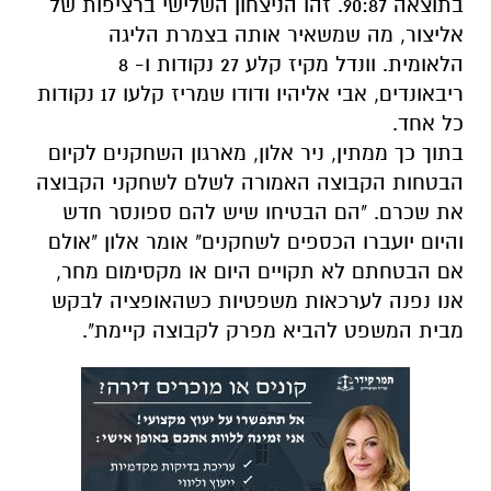
בתוצאה 90:87. זהו הניצחון השלישי ברציפות של
אליצור, מה שמשאיר אותה בצמרת הליגה
הלאומית. וונדל מקיז קלע 27 נקודות ו- 8
ריבאונדים, אבי אליהיו ודודו שמריז קלעו 17 נקודות
כל אחד.
בתוך כך ממתין, ניר אלון, מארגון השחקנים לקיום
הבטחות הקבוצה האמורה לשלם לשחקני הקבוצה
את שכרם. "הם הבטיחו שיש להם ספונסר חדש
והיום יועברו הכספים לשחקנים" אומר אלון "אולם
אם הבטחתם לא תקויים היום או מקסימום מחר,
אנו נפנה לערכאות משפטיות כשהאופציה לבקש
מבית המשפט להביא מפרק לקבוצה קיימת".