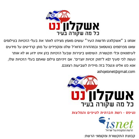
ב2013- הנער שגדל במחלקת הנוער של אשדוד,
ניר
ביטון,
נמכר לסלטיק תמורת כ-700 אלף ליש"ט,
שהם כ-3.5 מיליון ש"ח
ב 2016 -
מיכאל אוחנה
שהובא לאשדוד לקבוצת
אנחנו ב ״אשקלונט חדשות העיר״ עושים מאמץ מצידנו לאתר את בעלי הזכויות בצילומים
הנוער והמשיך להתפתח בבוגרים של מ.ס – נרכש
שאנו מפרסמים בווטסאפ ובמהדורת הדוא"ל שלנו ומקפידים על מתן קרדיטים על מידעים
על ידי הפועל ב”ש עבור 50% מהכרטיס, אחר כך
לעיתונאים וכלי תקשורת. השימוש ביצירות שבעל הזכויות בהן אינו ידוע או לא אותר
אליצור אשקלון
נעשה לפי סעיף 27א ל"חוק זכויות יוצרים". אם זיהיתם צילום שאתם בעלי הזכויות שלו,
אשדוד הרוויחה גם כשעבר לבית”ר ירושלים (2022)
אנא פנו אלינו ונטפל בזה מיידית לשביעות רצונכם.
ובסה”כ הרוויחה על הקשר סכום
של 1.5 מיליון
אמר, בעל רקע עשיר בתחום האימון ופיתוח
ashqelonet@gmail.com
אירו כ6 מיליון שקל.
שחקנים, מגיע לא.ס אליצור אשקלון לאחר שצבר
ניסיון רב בנבחרות ישראל ובמחלקות נוער
מהמובילות בארץ.
הוא משמש כמאמן הנבחרות הצעירות של ישראל
נטיפס - רשת חברתית לטיפים והמלצות
מאז שנת 2012, ונטל חלק בשבע אליפויות אירופה.
בנוסף שימש כעוזר מאמן נבחרת הקדטים, כמאמן
קבוצת התקשורת ומקומוני הרשת:
נבחרת נוער עתודה ובשנים האחרונות שימש