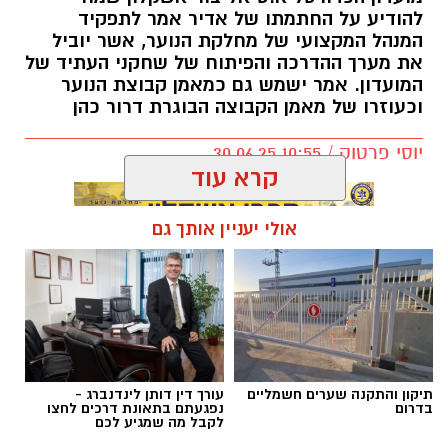
להודיע על החתמתו של אדיר אמר לתפקיד
המנהל המקצועי של מחלקת הנוער, אשר יוביל
את מערך ההדרכה והפיתוח של שחקני העתיד של
המועדון. אמר ישמש גם כמאמן קבוצת הנוער
וכעוזרו של מאמן הקבוצה הבוגרת דרור כהן
יוסי פרטוק / 10:55 30.06.25
קרא עוד
אולי יעניין אותך גם
תגים:
״ אדיר הוא מאמן מקצועי״
ג'קי בן זקן
ב2012 השחקן הזר שהגיע אלמוני לאשדוד,
אפה
אמברוז
– עבר מאשדוד לסלטיק תמורת 1.5 מיליון
תיקון והתקנה שערים חשמליים
עורך דין דותן לינדנברג -
בדרום
נפגעתם בתאונת דרכים לחצו
אירו שהם כ6 מיליון שקל.
לקבל מה שמגיע לכם