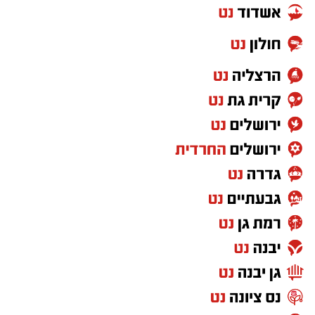
כמאמן ראשי של נבחרת ישראל U-17 ובאקדמיה
של איגוד הכדורסל בווינגט.
בעונה האחרונה אימן אמר את קבוצת הנוער של
בני הרצליה.
ב2017 -
אור אינברום,
שגדל במחלקת הנוער של
המינוי משתלב במהלך כולל שמוביל גיא גודס,
אשדוד – חתם בגנט הבלגית תמורת סכום של 2.1
המנהל המקצועי של המועדון, לחיזוק הקשר בין
מיליון אירו, שהם כ 8 מיליון שקל. אז ההעברה הכי
מחלקת הנוער, קבוצת הנוער לבין הקבוצה הבוגרת
גבוה (עד אנדזי כיום).
ולטיפוח דור העתיד של הכדורסל האשקלוני.
חאתם עבד אלחמיד
– חלוץ בנוני במכבי תל
אביב שלא היה לו מקום בסגל, נחטף על ידי אשדוד
בעסקה משולבת. אשדוד הפכה אותו לשחקן הגנה
משובח עבר לב”ש ואשדוד הרוויה סכום של 1.2
מיליון אירו על 50% מכרטיס השחקן שלו.
ב2018 -
בלסינג אלקה, שחקן זר אלמוני שהגיע
לאשדוד
– נמכר ללוצרן השווייצרית תמורת 1.8