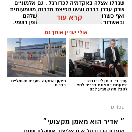
שגדלו אצלה באקדמיה לכדורגל , גם אלמוניים
שרק עברו דרכה ועשו קפיצת מדרגה משמעותית
ואף כשרונות שנעלמו בקבוצות האם שלהם
קרא עוד
ובאשדוד הם פרחו והפכו לכוכבים באופן רשמי.
רק הקיץ אשדוד מכרה 3 שחקנים בסכום חסר
אולי יעניין אותך גם
תקדים של 17 מיליון שקל (ולפי שווי של כ25
מיליון ש"ח) וביצעה את עסקת הענק עם מרטין
אנדגי בשווי של כ 12 מיליון ש"ח - בואו נזכר
באקזיטים של אשדוד בשנים האחרונות
מנהל האתר / 11:14 15.07.25
עורך דין דותן לינדנברג -
תיקון והתקנה שערים חשמליים
נפגעתם בתאונת דרכים לחצו
בדרום
לקבל מה שמגיע לכם
ספורט
תגים:
האקזיטים הגדולים של מ.ס אשדוד שמייצרת
״ אדיר הוא מאמן מקצועי״
כוכבים
מועדון הכדורסל א.ס אליצור אשקלון שמח