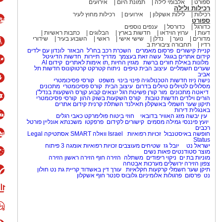
ספורט
אלבומי לילה
תמונת היום
אירועים
ר של אשדוד – חתם בגנט הבלגית
רכילות ולילה
מורת סכום של 2.1 מיליון אירו, שהם כ 8 מיליון שקל. אז ההעברה הכי גבוה (עד
רכילות
לילות אשקלון
אירועים
רכילות מחוץ לעיר
ספורט
כדורגל
כדורסל
ענפים נוספים
דעות
ערוץ הוידאו
חדשות בארץ
הבלוגים
כתבות ראשיות
מדורים
נוער
נדלן
שישי אישי
ראשי
השבוע בעיר
שידורי
 תל אביב שלא היה לו מקום בסגל,
רדיו
תחבורה ציבורית ב
קניית קישורים
פרסום מאמרים
השכרת רכב בחו"ל
הבאזר
לונדון עם ילדים
וד הפכה אותו לשחקן הגנה משובח
קידום אתרים בגוגל
עשה זאת בעצמך
מדריך תיירות
חדשות הדיגיטל
מלונות באילת
חורים ברשת
מגזין החיות
,
תו אימות לאתרים
קידום AI
שערים חשמליים
עיצוב הבית
טיפים
ניתוח קטרקט
קרטוקונוס
חדשות תל
אביב
נישה ניוז
חדשות הטכנולוגיה
פינוי בינוי
משפט
קורסי פסיכומטרי
י שהגיע לאשדוד
– נמכר ללוצרן
מסלולים לטיולים
טיולים בדרום
עיצוב הבית
קורס פסיכומטרי
מתכונים
דיאטה
מתכונים
מור קורן
פשיטת רגל
יוצאים קבוע
קןרס השקעות בנדל"ן
הורים וילדים
חדשות טובות
קורס השקעות בשוק ההון
קורסי פסיכומטרי
תיקון שער חשמלי באשקלון
תאילנד
השתלת קרנית
קידום אתרים
באנגלית
דירות
 הנוער של אשדוד – עבר לבית”ר
עין יבשה
מזג האוויר בדובאי
חוזי ביטוח
פולימרקט
כאבי רגלים
אשדוד הרוויחה על אחוזים ממנו כשעבר
יועץ פיננסי
גמילה מסמים
קישורים לקידום
פרפקטו
משכנתא אונליין
פורטל
רכבים
יס לאשדוד 2.2 מיליון יורו.
חופשה באיסטנבול
זכויות רפואיות
Israel
וואלה SMART
אסתטיקה
Legal
Status
ישראל נט
יובל גז
שטיחים מעוצבים
זכויות רפואיות
אומגה 3
פיתוח
מורת עסקת שחקנים עם אשדוד, עבר
מוצר
סטודנטים
פאות נשים
מוניות בת ים
ניקוי ריפודים
משתלה
הזירה חוף
הזירה ראשון
הזירה
שדרוג במ.ס והפך לכוכב – מאשדוד הוא עבר ללודוגורץ תמורת סכום של 1.2 מיליון
צפון
הזירה ירושלים
מערכות אבטחה
תיקן שער חשמלי
קרקעות חקלאיות
עורך דין באשדוד
קריית גת נט
חולון
נט
פרסום
פרגולות אלומיניום
גלובוס סנטר חוף אשקלון
סמואל אלאבי,
הגנאי מגיע לאשדוד,
 1.1 מיליון אירו.
ושי זוכרים את שמו, הגיע למ.סמגאנה,