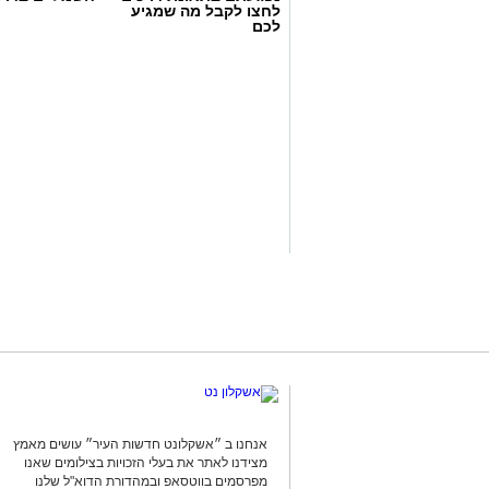
לחצו לקבל מה שמגיע
לכם
ג'קי בן זקן
ב2012 השחקן הזר שהגיע אלמוני לאשדוד,
תמורת 1.5 מיליון אירו שהם כ6 מיליון שקל.
ב2013- הנער שגדל במחלקת הנוער של אשדוד,
כ-700 אלף ליש"ט, שהם כ-3.5 מיליון ש"ח
ב 2016 -
מיכאל אוחנה
שהובא לאשדוד לק
גם כשעבר לבית”ר ירושלים (2022) ובסה”כ הרוויחה על הקשר סכום
אנחנו ב ״אשקלונט חדשות העיר״ עושים מאמץ
אירו כ6 מיליון שקל.
מצידנו לאתר את בעלי הזכויות בצילומים שאנו
מפרסמים בווטסאפ ובמהדורת הדוא"ל שלנו