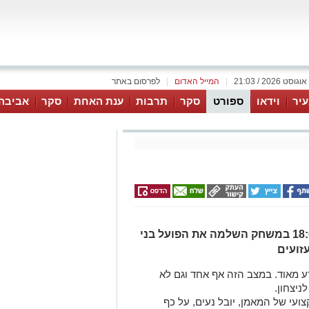
|
המייל האדום
|
לפרסום באתר
יר
וידאו
ספורט
סקר
תרבות
ענת האחת
סקר
אביבה
הפועל אשקלון, תארח מחר בשעה 18:00 במשחק השלמה את הפועל בני
עזועים
ע מאוד. במצב הזה אף אחד וגם לא
יצחון.
עי של המאמן, יובל נעים, על כף