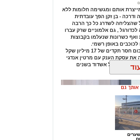
ם
מייצרת אותם ומגשימה חלומות ללא
ודרכה - בן זקן הפך עובדתית
ל שהצליחה לשדרג כל כך הרבה
לכדורגל , גם אלמוניים שרק עברו
ואף כשרונות שנעלמו בקבוצות
כוכבים באופן רשמי.
רק הקיץ אשדוד מכרה 3 שחקנים בסכום חסר תקדים של 17 מיליון שקל
 ש"ח) וביצעה את עסקת הענק עם מרטין אנדגי
בואו נזכר באקזיטים של אשדוד בשנים
וד
ן אותך גם
שערים
ם