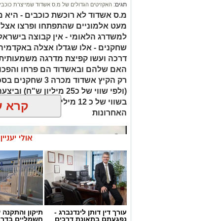
תגים:
האקזיטים הגדולים של מ.ס אשדוד שמייצרת כוכבי
מ.ס אשדוד לא רוכשת כוכבים - היא 
מעט אלמוניים שהתפתחו ופרצו אצלה 
למשדרג הלאומי - אין קבוצה בישרא
שחקנים - אלו שגדלו אצלה באקדמיה 
דרכה ועשו קפיצת מדרגה משמעותית 
האם שלהם ובאשדוד הם פרחו והפכו ל
(ולפי שווי של כ25 מיליון
בשווי של כ 12 מיליון ש"ח - 
קרא ע
האחרונות
אולי יעניי
עורך דין דותן לינדנברג -
תיקון והתקנה 
נפגעתם בתאונת דרכים
חשמליים בדרו