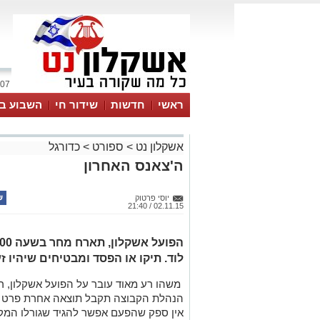
07 אוגוסט 2026 / 21:03
ראשי
חדשות
שידור חי
השבוע בע
אשקלון נט
>
ספורט
>
כדורגל
ה'צאנס האחרון
יוסי פרטוק
02.11.15 / 21:40
לוד. תיקו או הפסד ומבטיחים שיהיו ז
משהו רע מאוד עובר על הפועל אשקלון, ר
הנהלת הקבוצה תקבל תוצאה אחרת פרט לנ
אין ספק שהפעם אפשר להגיד שגורלו המקצו