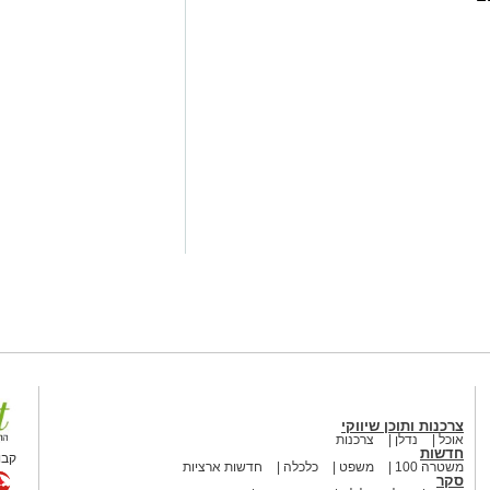
אפה אמברוז
– עבר מאשדוד לסלטיק
ניר ביטון,
נמכר לסלטיק תמורת
בוצת הנוער והמשיך להתפתח בבוגרים
של מ.ס – נרכש על ידי הפועל ב”ש עבור 50% מהכרטיס, אחר כך אשדוד הרוויחה
צרכנות ותוכן שיווקי
של 1.5 מיליון
אוכל
נדלן
צרכנות
חדשות
קבו
משטרה 100
משפט
כלכלה
חדשות ארציות
סקר