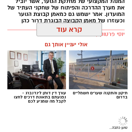
המנהל המקצועי של מחלקת הנוער, אשר יוביל
את מערך ההדרכה והפיתוח של שחקני העתיד של
המועדון. אמר ישמש גם כמאמן קבוצת הנוער
וכעוזרו של מאמן הקבוצה הבוגרת דרור כהן
יוסי פרטוק / 10:55 30.06.25
קרא עוד
אולי יעניין אותך גם
ג'קי בן זקן
תגים:
״ אדיר הוא מאמן מקצועי״
ב2012 השחקן הזר שהגיע אלמוני לאשדוד,
אפה
אמברוז
– עבר מאשדוד לסלטיק תמורת 1.5 מיליון
אירו שהם כ6 מיליון שקל.
תיקון והתקנה שערים חשמליים
עורך דין דותן לינדנברג -
בדרום
נפגעתם בתאונת דרכים לחצו
לקבל מה שמגיע לכם
ב2013- הנער שגדל במחלקת הנוער של אשדוד,
ניר
ביטון,
נמכר לסלטיק תמורת כ-700 אלף ליש"ט,