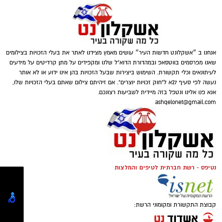
שהם כ-3.5 מיליון ש"ח
טוען כתבה...
ב 2016 -
מיכאל אוחנה
שהובא לאשדוד לקבוצת
הנוער והמשיך להתפתח בבוגרים של מ.ס – נרכש
על ידי הפועל ב”ש עבור 50% מהכרטיס, אחר כך
אשדוד הרוויחה גם כשעבר לבית”ר ירושלים (2022)
אנחנו ב ״אשקלונט חדשות העיר״ עושים מאמץ מצידנו לאתר את בעלי הזכויות בצילומים
אליצור אשקלון
ובסה”כ הרוויחה על הקשר סכום
של 1.5 מיליון
שאנו מפרסמים בווטסאפ ובמהדורת הדוא"ל שלנו ומקפידים על מתן קרדיטים על מידעים
לעיתונאים וכלי תקשורת. השימוש ביצירות שבעל הזכויות בהן אינו ידוע או לא אותר
אירו כ6 מיליון שקל.
נעשה לפי סעיף 27א ל"חוק זכויות יוצרים". אם זיהיתם צילום שאתם בעלי הזכויות שלו,
אמר, בעל רקע עשיר בתחום האימון ופיתוח
אנא פנו אלינו ונטפל בזה מיידית לשביעות רצונכם.
שחקנים, מגיע לא.ס אליצור אשקלון לאחר שצבר
ashqelonet@gmail.com
ניסיון רב בנבחרות ישראל ובמחלקות נוער
מהמובילות בארץ.
הוא משמש כמאמן הנבחרות הצעירות של ישראל
מאז שנת 2012, ונטל חלק בשבע אליפויות אירופה.
נטיפס - רשת חברתית לטיפים והמלצות
בנוסף שימש כעוזר מאמן נבחרת הקדטים, כמאמן
נבחרת נוער עתודה ובשנים האחרונות שימש