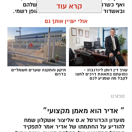
ואף כשרונות שנעלמו בקבוצות האם שלהם
קרא עוד
ובאשדוד הם פרחו והפכו לכוכבים באופן רשמי.
רק הקיץ אשדוד מכרה 3 שחקנים בסכום חסר
אולי יעניין אותך גם
תקדים של 17 מיליון שקל (ולפי שווי של כ25
מיליון ש"ח) וביצעה את עסקת הענק עם מרטין
אנדגי בשווי של כ 12 מיליון ש"ח - בואו נזכר
באקזיטים של אשדוד בשנים האחרונות
מנהל האתר / 11:14 15.07.25
עורך דין דותן לינדנברג -
תיקון והתקנה שערים חשמליים
נפגעתם בתאונת דרכים לחצו
בדרום
לקבל מה שמגיע לכם
ספורט
תגים:
האקזיטים הגדולים של מ.ס אשדוד שמייצרת
כוכבים
״ אדיר הוא מאמן מקצועי״
מועדון הכדורסל א.ס אליצור אשקלון שמח
להודיע על החתמתו של אדיר אמר לתפקיד