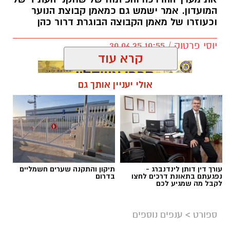
המועדון. אמר ישמש גם כמאמן קבוצת הנוער
וכעוזרו של מאמן הקבוצה הבוגרת דרור כהן
יוסי פרטוק / 10:55 30.06.25
קרא עוד
אולי יעניין אותך גם
תגים:
״ אדיר הוא מאמן מקצועי״
ג'קי בן זקן
ב2012 השחקן הזר שהגיע אלמוני לאשדוד,
אפה
אמברוז
– עבר מאשדוד לסלטיק תמורת 1.5 מיליון
אירו שהם כ6 מיליון שקל.
עורך דין דותן לינדנברג -
תיקון והתקנה שערים חשמליים
נפגעתם בתאונת דרכים לחצו
בדרום
לקבל מה שמגיע לכם
ב2013- הנער שגדל במחלקת הנוער של אשדוד,
ניר
ביטון,
נמכר לסלטיק תמורת כ-700 אלף ליש"ט,
ספורט
>
ענפים נוספים
שהם כ-3.5 מיליון ש"ח