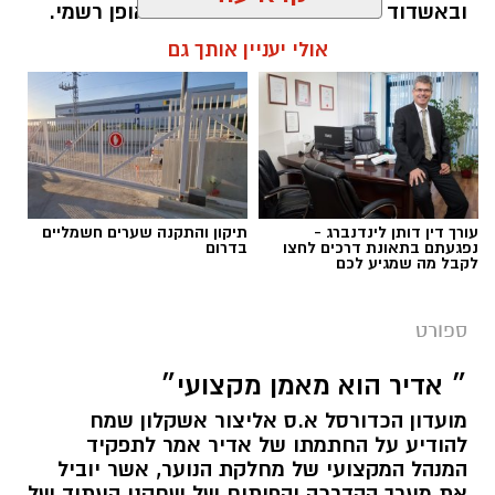
ובאשדוד הם פרחו והפכו לכוכבים באופן רשמי.
רק הקיץ אשדוד מכרה 3 שחקנים בסכום חסר
אולי יעניין אותך גם
תקדים של 17 מיליון שקל (ולפי שווי של כ25
מיליון ש"ח) וביצעה את עסקת הענק עם מרטין
אנדגי בשווי של כ 12 מיליון ש"ח - בואו נזכר
באקזיטים של אשדוד בשנים האחרונות
מנהל האתר / 11:14 15.07.25
עורך דין דותן לינדנברג -
תיקון והתקנה שערים חשמליים
נפגעתם בתאונת דרכים לחצו
בדרום
לקבל מה שמגיע לכם
ספורט
תגים:
האקזיטים הגדולים של מ.ס אשדוד שמייצרת
כוכבים
״ אדיר הוא מאמן מקצועי״
מועדון הכדורסל א.ס אליצור אשקלון שמח
להודיע על החתמתו של אדיר אמר לתפקיד
המנהל המקצועי של מחלקת הנוער, אשר יוביל
את מערך ההדרכה והפיתוח של שחקני העתיד של