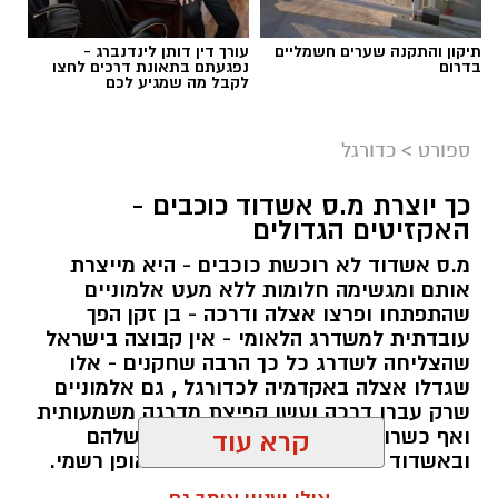
תיקון והתקנה שערים חשמליים
עורך דין דותן לינדנברג -
בדרום
נפגעתם בתאונת דרכים לחצו
לקבל מה שמגיע לכם
ספורט
>
כדורגל
כך יוצרת מ.ס אשדוד כוכבים -
האקזיטים הגדולים
מ.ס אשדוד לא רוכשת כוכבים - היא מייצרת
אותם ומגשימה חלומות ללא מעט אלמוניים
שהתפתחו ופרצו אצלה ודרכה - בן זקן הפך
עובדתית למשדרג הלאומי - אין קבוצה בישראל
שהצליחה לשדרג כל כך הרבה שחקנים - אלו
שגדלו אצלה באקדמיה לכדורגל , גם אלמוניים
שרק עברו דרכה ועשו קפיצת מדרגה משמעותית
ואף כשרונות שנעלמו בקבוצות האם שלהם
קרא עוד
ובאשדוד הם פרחו והפכו לכוכבים באופן רשמי.
רק הקיץ אשדוד מכרה 3 שחקנים בסכום חסר