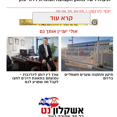
יוסי פרטוק / 10:55 30.06.25
קרא עוד
אולי יעניין אותך גם
תגים:
״ אדיר הוא מאמן מקצועי״
ג'קי בן זקן
ב2012 השחקן הזר שהגיע אלמוני לאשדוד,
אפה
אמברוז
– עבר מאשדוד לסלטיק תמורת 1.5 מיליון
אירו שהם כ6 מיליון שקל.
תיקון והתקנה שערים חשמליים
עורך דין דותן לינדנברג -
בדרום
נפגעתם בתאונת דרכים לחצו
לקבל מה שמגיע לכם
ב2013- הנער שגדל במחלקת הנוער של אשדוד,
ניר
ביטון,
נמכר לסלטיק תמורת כ-700 אלף ליש"ט,
שהם כ-3.5 מיליון ש"ח
ב 2016 -
מיכאל אוחנה
שהובא לאשדוד לקבוצת