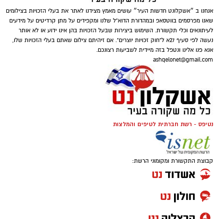
הנוער והמשיך להתפתח בבוגרים של מ.ס – נרכש
אנחנו ב ״אשקלונט חדשות העיר״ עושים מאמץ מצידנו לאתר את בעלי הזכויות בצילומים
על ידי הפועל ב”ש עבור 50% מהכרטיס, אחר כך
שאנו מפרסמים בווטסאפ ובמהדורת הדוא"ל שלנו ומקפידים על מתן קרדיטים על מידעים
לעיתונאים וכלי תקשורת. השימוש ביצירות שבעל הזכויות בהן אינו ידוע או לא אותר
אשדוד הרוויחה גם כשעבר לבית”ר ירושלים (2022)
אליצור אשקלון
נעשה לפי סעיף 27א ל"חוק זכויות יוצרים". אם זיהיתם צילום שאתם בעלי הזכויות שלו,
ובסה”כ הרוויחה על הקשר סכום
של 1.5 מיליון
אנא פנו אלינו ונטפל בזה מיידית לשביעות רצונכם.
אמר, בעל רקע עשיר בתחום האימון ופיתוח
אירו כ6 מיליון שקל.
ashqelonet@gmail.com
שחקנים, מגיע לא.ס אליצור אשקלון לאחר שצבר
ניסיון רב בנבחרות ישראל ובמחלקות נוער
מהמובילות בארץ.
הוא משמש כמאמן הנבחרות הצעירות של ישראל
נטיפס - רשת חברתית לטיפים והמלצות
מאז שנת 2012, ונטל חלק בשבע אליפויות אירופה.
בנוסף שימש כעוזר מאמן נבחרת הקדטים, כמאמן
קבוצת התקשורת ומקומוני הרשת:
נבחרת נוער עתודה ובשנים האחרונות שימש
כמאמן ראשי של נבחרת ישראל U-17 ובאקדמיה
של איגוד הכדורסל בווינגט.
בעונה האחרונה אימן אמר את קבוצת הנוער של
בני הרצליה.
ב2017 -
אור אינברום,
שגדל במחלקת הנוער של