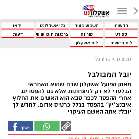
חדשות
השבוע בעיר
גלי אשקלונט
וידאו
ספורט
קורונה
צרכנות תוכן שיווקי
דעות
לוח דרושים
לוח אשקלון
ספורט
>
כדורגל
יובל המבולבל
מאמן הפועל אשקלון שכח שהוא האחראי
הבלעדי לא רק לניצחונות אלא גם להפסדים.
אחרי ההפסד לכפר סבא הוא האשים את החלוץ
איבנצ׳יץ׳ בהפסד בגלל כרטיס אדום. לחדש לך
יובל? אתה האשם העיקרי
יוסי פרטוק / 19:59 29.04.17