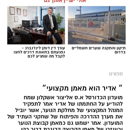
אולי יעניין אותך גם
תקדים של 17 מיליון שקל (ולפי שווי של כ25
מיליון ש"ח) וביצעה את עסקת הענק עם מרטין
אנדגי בשווי של כ 12 מיליון ש"ח - בואו נזכר
באקזיטים של אשדוד בשנים האחרונות
מנהל האתר / 11:14 15.07.25
תיקון והתקנה שערים חשמליים
עורך דין דותן לינדנברג -
בדרום
נפגעתם בתאונת דרכים לחצו
לקבל מה שמגיע לכם
ספורט
תגים:
האקזיטים הגדולים של מ.ס אשדוד שמייצרת
כוכבים
״ אדיר הוא מאמן מקצועי״
מועדון הכדורסל א.ס אליצור אשקלון שמח
להודיע על החתמתו של אדיר אמר לתפקיד
המנהל המקצועי של מחלקת הנוער, אשר יוביל
את מערך ההדרכה והפיתוח של שחקני העתיד של
המועדון. אמר ישמש גם כמאמן קבוצת הנוער
וכעוזרו של מאמן הקבוצה הבוגרת דרור כהן