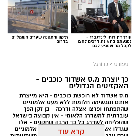
עורך דין דותן לינדנברג -
תיקון והתקנה שערים חשמליים
נפגעתם בתאונת דרכים לחצו
בדרום
לקבל מה שמגיע לכם
ספורט
>
כדורגל
כך יוצרת מ.ס אשדוד כוכבים -
האקזיטים הגדולים
מ.ס אשדוד לא רוכשת כוכבים - היא מייצרת
אותם ומגשימה חלומות ללא מעט אלמוניים
שהתפתחו ופרצו אצלה ודרכה - בן זקן הפך
עובדתית למשדרג הלאומי - אין קבוצה בישראל
שהצליחה לשדרג כל כך הרבה שחקנים - אלו
שגדלו אצלה באקדמיה לכדורגל , גם אלמוניים
קרא עוד
שרק עברו דרכה ועשו קפיצת מדרגה משמעותית