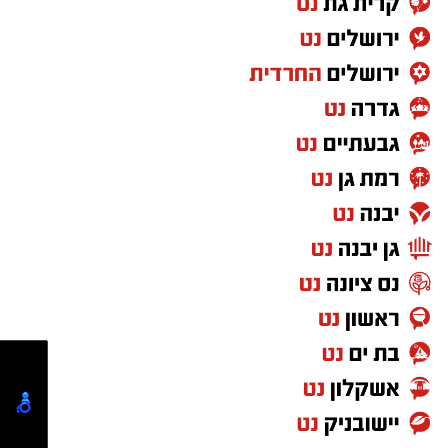
שהם כ-3.5 מיליון ש"ח
ב 2016 -
מיכאל אוחנה
שהובא לאשדוד לקבוצת
הנוער והמשיך להתפתח בבוגרים של מ.ס – נרכש
על ידי הפועל ב”ש עבור 50% מהכרטיס, אחר כך
אשדוד הרוויחה גם כשעבר לבית”ר ירושלים (2022)
ובסה”כ הרוויחה על הקשר סכום
של 1.5 מיליון
אירו כ6 מיליון שקל.