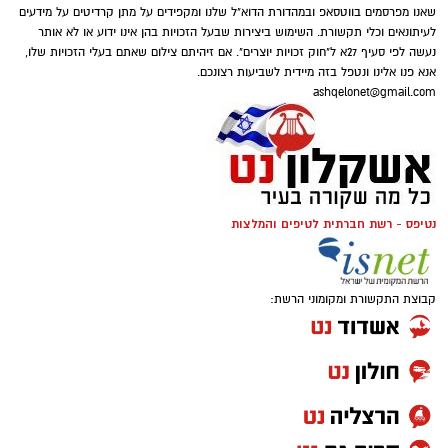
שאנו מפרסמים בווטסאפ ובמהדורת הדוא"ל שלנו ומקפידים על מתן קרדיטים על מידעים
לעיתונאים וכלי תקשורת. השימוש ביצירות שבעל הזכויות בהן אינו ידוע או לא אותר
נעשה לפי סעיף 27א ל"חוק זכויות יוצרים". אם זיהיתם צילום שאתם בעלי הזכויות שלו,
אנא פנו אלינו ונטפל בזה מיידית לשביעות רצונכם.
ashqelonet@gmail.com
נטיפס - רשת חברתית לטיפים והמלצות
ג'קי בן זקן
קבוצת התקשורת ומקומוני הרשת:
ב2012 השחקן הזר שהגיע אלמוני לאשדוד,
אפה
אמברוז
– עבר מאשדוד לסלטיק תמורת 1.5 מיליון
אירו שהם כ6 מיליון שקל.
ב2013- הנער שגדל במחלקת הנוער של אשדוד,
ניר
ביטון,
נמכר לסלטיק תמורת כ-700 אלף ליש"ט,