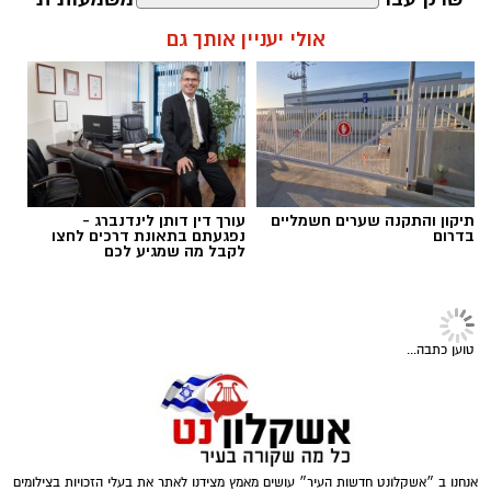
ואף כשרונות שנעלמו בקבוצות האם שלהם
אולי יעניין אותך גם
ובאשדוד הם פרחו והפכו לכוכבים באופן רשמי.
רק הקיץ אשדוד מכרה 3 שחקנים בסכום חסר
תקדים של 17 מיליון שקל (ולפי שווי של כ25
מיליון ש"ח) וביצעה את עסקת הענק עם מרטין
אנדגי בשווי של כ 12 מיליון ש"ח - בואו נזכר
באקזיטים של אשדוד בשנים האחרונות
מנהל האתר / 11:14 15.07.25
תיקון והתקנה שערים חשמליים
עורך דין דותן לינדנברג -
בדרום
נפגעתם בתאונת דרכים לחצו
לקבל מה שמגיע לכם
טוען כתבה...
תגים:
האקזיטים הגדולים של מ.ס אשדוד שמייצרת
כוכבים
אנחנו ב ״אשקלונט חדשות העיר״ עושים מאמץ מצידנו לאתר את בעלי הזכויות בצילומים