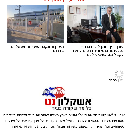
מי שמכיר את הרב יעקב אביטן, שר לשרותי דת,
יודע שאין אדם באשקלון והסביבה שאיני מכיר
אותו, עכשיו מדינת ישראל מתוודעת את האדם
הכריזמתי שסוחף אחריו המונים. כן, את הסליחות
בקרוב, יעשו איתו מאות אנשים ובעיקר בני נוער
את הלילות. הרב אביטן בראיון ראשון.
עורך דין דותן לינדנברג -
תיקון והתקנה שערים חשמליים
נפגעתם בתאונת דרכים לחצו
בדרום
לקבל מה שמגיע לכם
טוען כתבה...
אנחנו ב ״אשקלונט חדשות העיר״ עושים מאמץ מצידנו לאתר את בעלי הזכויות בצילומים
שאנו מפרסמים בווטסאפ ובמהדורת הדוא"ל שלנו ומקפידים על מתן קרדיטים על מידעים
לעיתונאים וכלי תקשורת. השימוש ביצירות שבעל הזכויות בהן אינו ידוע או לא אותר