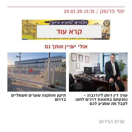
יוסי פרטוק / 13:31 29.07.20
קרא עוד
אולי יעניין אותך גם
מי שמכיר את הרב יעקב אביטן, שר לשרותי דת,
יודע שאין אדם באשקלון והסביבה שאיני מכיר
אותו, עכשיו מדינת ישראל מתוודעת את האדם
הכריזמתי שסוחף אחריו המונים. כן, את הסליחות
בקרוב, יעשו איתו מאות אנשים ובעיקר בני נוער
את הלילות. הרב אביטן בראיון ראשון.
עורך דין דותן לינדנברג -
תיקון והתקנה שערים חשמליים
נפגעתם בתאונת דרכים לחצו
בדרום
לקבל מה שמגיע לכם
ערוץ הוידאו