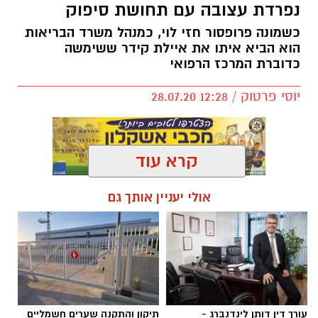
נפרדת עצובה עם תחושת סיפוק
כשמונה פרופסור חזי לוי, כמנהל משרד הבריאות
הוא הביא איתו את איילת קידר ששימשה
כדוברת המרכז הרפואי
יוסי פרטוק / 12:28 28.07.20
קרא עוד
אולי יעניין אותך גם
להורדת האפליקציה לחצו כאן
כשפרופסור חזי לוי מונה כמנכ״ל משרד
הבריאות, לא היה ספק שהדוברת איילת קידר,
תלווה אותו. מחר (רביעי) יהיה יומה האחרון
במרכז הרפואי כדוברת ותשמש כעוזרת
והדוברת של פרופסור חזי לוי.
עורך דין דותן לינדנברג -
תיקון והתקנה שערים חשמליים