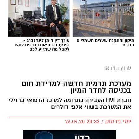
תלווה אותו. מחר (רביעי) יהיה יומה האחרון
במרכז הרפואי כדוברת ותשמש כעוזרת
והדוברת של פרופסור חזי לוי.
תיקון והתקנה שערים חשמליים
עורך דין דותן לינדנברג -
בדרום
נפגעתם בתאונת דרכים לחצו
לקבל מה שמגיע לכם
ערוץ הוידאו
מערכת תרמית חדשה למדידת חום
בכניסה לחדר המיון
חברת HVI העבירה כתרומה למרכז הרפואי ברזילי
את המערכת בשווי אלפי דולרים
יוסי פרטוק / 20:32 26.04.20