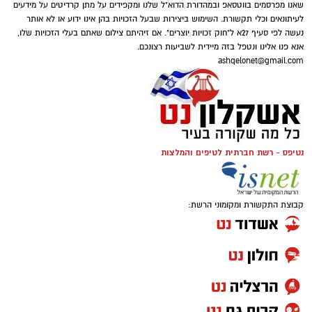
וכיצד היא תופעל.
שאנו מפרסמים בווטסאפ ובמהדורת הדוא"ל שלנו ומקפידים על מתן קרדיטים על מידעים
לעיתונאים וכלי תקשורת. השימוש ביצירות שבעל הזכויות בהן אינו ידוע או לא אותר
נעשה לפי סעיף 27א ל"חוק זכויות יוצרים". אם זיהיתם צילום שאתם בעלי הזכויות שלו,
אנא פנו אלינו ונטפל בזה מיידית לשביעות רצונכם.
ashqelonet@gmail.com
נטיפס - רשת חברתית לטיפים והמלצות
קבוצת התקשורת ומקומוני הרשת:
להורדת האפליקציה לחצו כאן