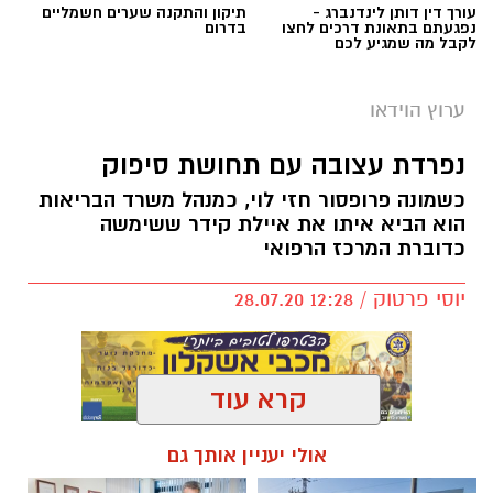
את הלילות. הרב אביטן בראיון ראשון.
עורך דין דותן לינדנברג -
תיקון והתקנה שערים חשמליים
נפגעתם בתאונת דרכים לחצו
בדרום
לקבל מה שמגיע לכם
ערוץ הוידאו
נפרדת עצובה עם תחושת סיפוק
כשמונה פרופסור חזי לוי, כמנהל משרד הבריאות
הוא הביא איתו את איילת קידר ששימשה
כדוברת המרכז הרפואי
יוסי פרטוק / 12:28 28.07.20
קרא עוד
אולי יעניין אותך גם
להורדת האפליקציה לחצו כאן
כשפרופסור חזי לוי מונה כמנכ״ל משרד
הבריאות, לא היה ספק שהדוברת איילת קידר,