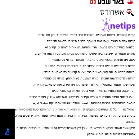
קניית קישורים
פרסום מאמרים
השכרת רכב בחו"ל
הבאזר
לונדון עם ילדים
קידום אתרים בגוגל
עשה זאת בעצמך
מדריך תיירות
חדשות הדיגיטל
מלונות באילת
חורים ברשת
מגזין החיות
,
תו אימות לאתרים
קידום AI
שערים חשמליים
עיצוב הבית
טיפים
ניתוח קטרקט
קרטוקונוס
חדשות תל אביב
נישה ניוז
חדשות הטכנולוגיה
פינוי בינוי
משפט
קורסי פסיכומטרי
מסלולים לטיולים
טיולים בדרום
עיצוב הבית
קורס פסיכומטרי
מתכונים
דיאטה
מתכונים
מור קורן
פשיטת רגל
יוצאים קבוע
קןרס השקעות בנדל"ן
הורים וילדים
חדשות טובות
קורס השקעות בשוק ההון
קורסי פסיכומטרי
תיקון שער חשמלי באשקלון
תאילנד
השתלת קרנית
קידום אתרים באנגלית
דירות
עין יבשה
מזג האוויר בדובאי
חוזי ביטוח
פולימרקט
כאבי רגלים
יועץ פיננסי
גמילה מסמים
קישורים לקידום
פרפקטו
משכנתא אונליין
פורטל רכבים
חופשה באיסטנבול
זכויות רפואיות
Israel
וואלה SMART
אסתטיקה
Legal Status
ישראל נט
יובל גז
שטיחים מעוצבים
זכויות רפואיות
אומגה 3
פיתוח מוצר
סטודנטים
פאות נשים
מוניות בת ים
ניקוי ריפודים
משתלה
הזירה חוף
הזירה ראשון
הזירה צפון
הזירה ירושלים
מערכות
אבטחה
תיקן שער חשמלי
קרקעות חקלאיות
עורך דין באשדוד
קריית גת נט
חולון נט
פרסום
פרגולות
גלובוס סנטר חוף אשקלון
אלומיניום