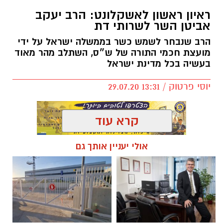
ראיון ראשון לאשקלונט: הרב יעקב
אביטן השר לשרותי דת
הרב שנבחר לשמש כשר בממשלה ישראל על ידי
מועצת חכמי התורה של ש״ס, השתלב מהר מאוד
בעשיה בכל מדינת ישראל
יוסי פרטוק / 13:31 29.07.20
קרא עוד
אולי יעניין אותך גם
מי שמכיר את הרב יעקב אביטן, שר לשרותי דת,
יודע שאין אדם באשקלון והסביבה שאיני מכיר
אותו, עכשיו מדינת ישראל מתוודעת את האדם
הכריזמתי שסוחף אחריו המונים. כן, את הסליחות
בקרוב, יעשו איתו מאות אנשים ובעיקר בני נוער