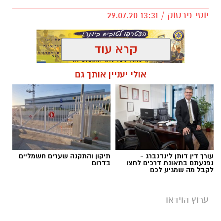
יוסי פרטוק / 13:31 29.07.20
קרא עוד
אולי יעניין אותך גם
מי שמכיר את הרב יעקב אביטן, שר לשרותי דת,
יודע שאין אדם באשקלון והסביבה שאיני מכיר
אותו, עכשיו מדינת ישראל מתוודעת את האדם
הכריזמתי שסוחף אחריו המונים. כן, את הסליחות
בקרוב, יעשו איתו מאות אנשים ובעיקר בני נוער
את הלילות. הרב אביטן בראיון ראשון.
עורך דין דותן לינדנברג -
תיקון והתקנה שערים חשמליים
נפגעתם בתאונת דרכים לחצו
בדרום
לקבל מה שמגיע לכם
ערוץ הוידאו