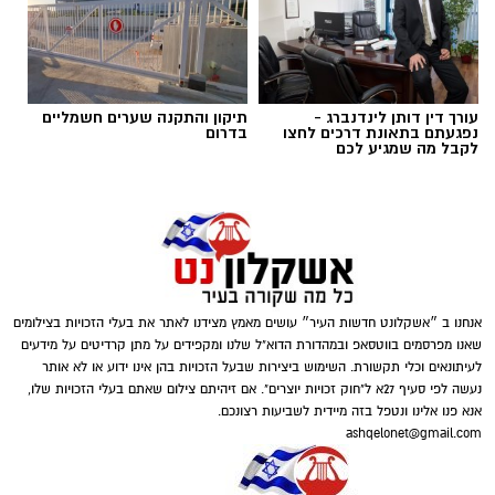
באמצעות המערכת ניתן לסרוק את חום גופם של
מספר רב של בני אדם ומתריעה, בתוך שניה, אם
חום גופם הוא מעל 38 מעלות צלזיוס*. חברת HVI
פתרונות אבטחה מייבאת לישראל את מערכות
עורך דין דותן לינדנברג -
תיקון והתקנה שערים חשמליים
נפגעתם בתאונת דרכים לחצו
בדרום
הצילום התרמיות המיוחדות ובחרה לתרום חמש
לקבל מה שמגיע לכם
מערכות מתקדמות לחמישה בתי חולים מהגדולים
בארץ*. מדובר בטכנולוגיה פורצת דרך מסין, של
חברת HIKVISION.
חן יודילביץ, (בתמונה) סמנכ"ל שיווק ומכירות
בחברת Hvi פתרונות אבטחה, הסביר על המערכת
וכיצד היא תופעל.
אנחנו ב ״אשקלונט חדשות העיר״ עושים מאמץ מצידנו לאתר את בעלי הזכויות בצילומים
שאנו מפרסמים בווטסאפ ובמהדורת הדוא"ל שלנו ומקפידים על מתן קרדיטים על מידעים
לעיתונאים וכלי תקשורת. השימוש ביצירות שבעל הזכויות בהן אינו ידוע או לא אותר
נעשה לפי סעיף 27א ל"חוק זכויות יוצרים". אם זיהיתם צילום שאתם בעלי הזכויות שלו,
אנא פנו אלינו ונטפל בזה מיידית לשביעות רצונכם.
ashqelonet@gmail.com