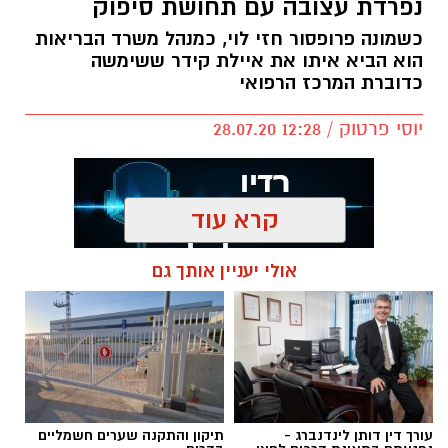
נפרדת עצובה עם תחושת סיפוק
כשמונה פרופסור חזי לוי, כמנהל משרד הבריאות
הוא הביא איתו את איילת קידר ששימשה
כדוברת המרכז הרפואי
יוסי פרטוק / 12:28 28.07.20
קרא עוד
אולי יעניין אותך גם
להורדת האפליקציה לחצו כאן
כשפרופסור חזי לוי מונה כמנכ״ל משרד
הבריאות, לא היה ספק שהדוברת איילת קידר,
תלווה אותו. מחר (רביעי) יהיה יומה האחרון
במרכז הרפואי כדוברת ותשמש כעוזרת
והדוברת של פרופסור חזי לוי.
עורך דין דותן לינדנברג -
תיקון והתקנה שערים חשמליים