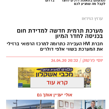
נפגעתם בתאונת דרכים לחצו
בדרום
לקבל מה שמגיע לכם
ערוץ הוידאו
מערכת תרמית חדשה למדידת חום
בכניסה לחדר המיון
חברת HVI העבירה כתרומה למרכז הרפואי ברזילי
את המערכת בשווי אלפי דולרים
יוסי פרטוק / 20:32 26.04.20
קרא עוד
להורדת האפליקציה לחצו כאן
אולי יעניין אותך גם
מערכת תרמית מיוחדת שנתרמה לבית החולים
ברזילי באשקלון, הופעלה היום בשעות הבוקר
בכניסה לחדר המיון של בית החולים ברזילי.