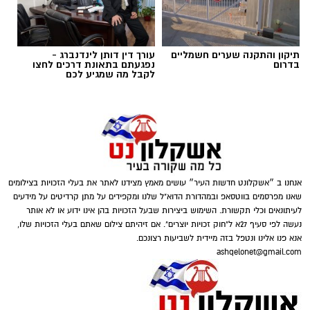
מספר רב של בני אדם ומתריעה, בתוך שניה, אם
חום גופם הוא מעל 38 מעלות צלזיוס*. חברת HVI
פתרונות אבטחה מייבאת לישראל את מערכות
תיקון והתקנה שערים חשמליים
עורך דין דותן לינדנברג -
בדרום
נפגעתם בתאונת דרכים לחצו
הצילום התרמיות המיוחדות ובחרה לתרום חמש
לקבל מה שמגיע לכם
מערכות מתקדמות לחמישה בתי חולים מהגדולים
בארץ*. מדובר בטכנולוגיה פורצת דרך מסין, של
חברת HIKVISION.
חן יודילביץ, (בתמונה) סמנכ"ל שיווק ומכירות
בחברת Hvi פתרונות אבטחה, הסביר על המערכת
וכיצד היא תופעל.
אנחנו ב ״אשקלונט חדשות העיר״ עושים מאמץ מצידנו לאתר את בעלי הזכויות בצילומים
שאנו מפרסמים בווטסאפ ובמהדורת הדוא"ל שלנו ומקפידים על מתן קרדיטים על מידעים
לעיתונאים וכלי תקשורת. השימוש ביצירות שבעל הזכויות בהן אינו ידוע או לא אותר
נעשה לפי סעיף 27א ל"חוק זכויות יוצרים". אם זיהיתם צילום שאתם בעלי הזכויות שלו,
אנא פנו אלינו ונטפל בזה מיידית לשביעות רצונכם.
ashqelonet@gmail.com