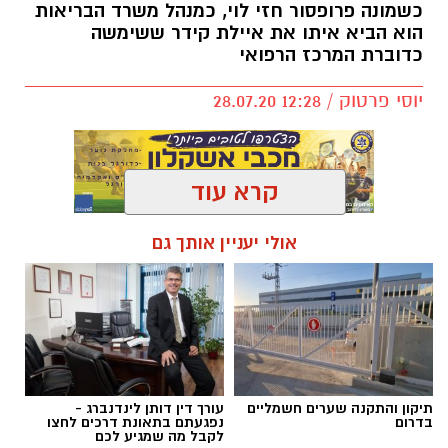
כשמונה פרופסור חזי לוי, כמנהל משרד הבריאות
הוא הביא איתו את איילת קידר ששימשה
כדוברת המרכז הרפואי
יוסי פרטוק / 12:28 28.07.20
קרא עוד
אולי יעניין אותך גם
להורדת האפליקציה לחצו כאן
כשפרופסור חזי לוי מונה כמנכ״ל משרד
הבריאות, לא היה ספק שהדוברת איילת קידר,
תלווה אותו. מחר (רביעי) יהיה יומה האחרון
במרכז הרפואי כדוברת ותשמש כעוזרת
והדוברת של פרופסור חזי לוי.
תיקון והתקנה שערים חשמליים
עורך דין דותן לינדנברג -
בדרום
נפגעתם בתאונת דרכים לחצו
לקבל מה שמגיע לכם