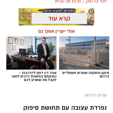
יוסי פרטוק / 13:31 29.07.20
קרא עוד
אולי יעניין אותך גם
מי שמכיר את הרב יעקב אביטן, שר לשרותי דת,
יודע שאין אדם באשקלון והסביבה שאיני מכיר
אותו, עכשיו מדינת ישראל מתוודעת את האדם
הכריזמתי שסוחף אחריו המונים. כן, את הסליחות
בקרוב, יעשו איתו מאות אנשים ובעיקר בני נוער
את הלילות. הרב אביטן בראיון ראשון.
תיקון והתקנה שערים חשמליים
עורך דין דותן לינדנברג -
בדרום
נפגעתם בתאונת דרכים לחצו
לקבל מה שמגיע לכם
ערוץ הוידאו
נפרדת עצובה עם תחושת סיפוק