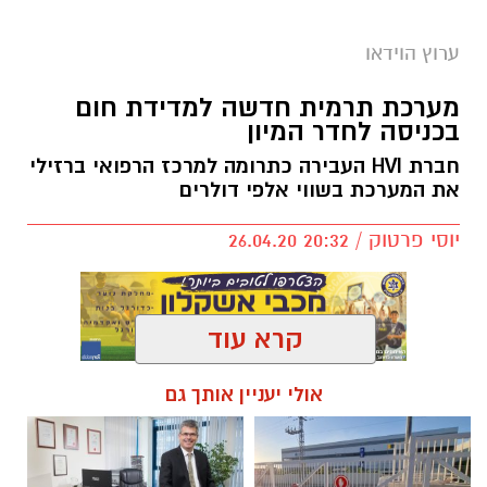
ערוץ הוידאו
מערכת תרמית חדשה למדידת חום
בכניסה לחדר המיון
חברת HVI העבירה כתרומה למרכז הרפואי ברזילי
את המערכת בשווי אלפי דולרים
יוסי פרטוק / 20:32 26.04.20
קרא עוד
להורדת האפליקציה לחצו כאן
אולי יעניין אותך גם
מערכת תרמית מיוחדת שנתרמה לבית החולים
ברזילי באשקלון, הופעלה היום בשעות הבוקר
בכניסה לחדר המיון של בית החולים ברזילי.
באמצעות המערכת ניתן לסרוק את חום גופם של