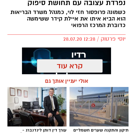
נפרדת עצובה עם תחושת סיפוק
כשמונה פרופסור חזי לוי, כמנהל משרד הבריאות
הוא הביא איתו את איילת קידר ששימשה
כדוברת המרכז הרפואי
יוסי פרטוק / 12:28 28.07.20
קרא עוד
אולי יעניין אותך גם
להורדת האפליקציה לחצו כאן
כשפרופסור חזי לוי מונה כמנכ״ל משרד
הבריאות, לא היה ספק שהדוברת איילת קידר,
תלווה אותו. מחר (רביעי) יהיה יומה האחרון
במרכז הרפואי כדוברת ותשמש כעוזרת
והדוברת של פרופסור חזי לוי.
תיקון והתקנה שערים חשמליים
עורך דין דותן לינדנברג -