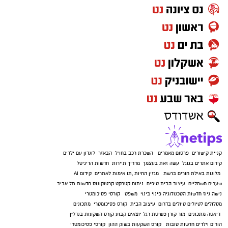
קניית קישורים
פרסום מאמרים
השכרת רכב בחו"ל
הבאזר
לונדון עם ילדים
קידום אתרים בגוגל
עשה זאת בעצמך
מדריך תיירות
חדשות הדיגיטל
מלונות באילת
חורים ברשת
מגזין החיות
,
תו אימות לאתרים
קידום AI
שערים חשמליים
עיצוב הבית
טיפים
ניתוח קטרקט
קרטוקונוס
חדשות תל אביב
נישה ניוז
חדשות הטכנולוגיה
פינוי בינוי
משפט
קורסי פסיכומטרי
מסלולים לטיולים
טיולים בדרום
עיצוב הבית
קורס פסיכומטרי
מתכונים
דיאטה
מתכונים
מור קורן
פשיטת רגל
יוצאים קבוע
קןרס השקעות בנדל"ן
הורים וילדים
חדשות טובות
קורס השקעות בשוק ההון
קורסי פסיכומטרי