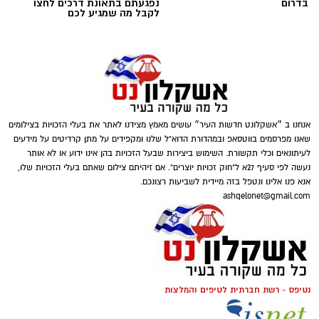
בדרום
נפגעתם בתאונת דרכים לחצו
לקבל מה שמגיע לכם
אנחנו ב ״אשקלונט חדשות העיר״ עושים מאמץ מצידנו לאתר את בעלי הזכויות בצילומים
שאנו מפרסמים בווטסאפ ובמהדורת הדוא"ל שלנו ומקפידים על מתן קרדיטים על מידעים
לעיתונאים וכלי תקשורת. השימוש ביצירות שבעל הזכויות בהן אינו ידוע או לא אותר
נעשה לפי סעיף 27א ל"חוק זכויות יוצרים". אם זיהיתם צילום שאתם בעלי הזכויות שלו,
אנא פנו אלינו ונטפל בזה מיידית לשביעות רצונכם.
ashqelonet@gmail.com
להורדת האפליקציה לחצו כאן
נטיפס - רשת חברתית לטיפים והמלצות