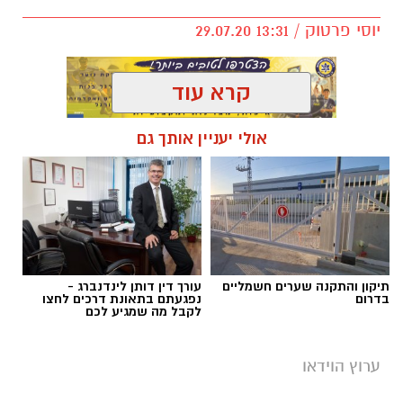
יוסי פרטוק / 13:31 29.07.20
קרא עוד
אולי יעניין אותך גם
מי שמכיר את הרב יעקב אביטן, שר לשרותי דת,
יודע שאין אדם באשקלון והסביבה שאיני מכיר
אותו, עכשיו מדינת ישראל מתוודעת את האדם
הכריזמתי שסוחף אחריו המונים. כן, את הסליחות
בקרוב, יעשו איתו מאות אנשים ובעיקר בני נוער
את הלילות. הרב אביטן בראיון ראשון.
תיקון והתקנה שערים חשמליים
עורך דין דותן לינדנברג -
בדרום
נפגעתם בתאונת דרכים לחצו
לקבל מה שמגיע לכם
ערוץ הוידאו