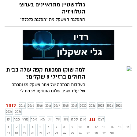
גולדשטיין מתראיינים בערוצי
הטלוויזיה
המפלגה האשקלונית "מפלגת כלכלה"
מתארחת בערוצי הטלוויזיה בעקבות
הצטרפות הדורבן יותר ל"מפלגת
למה שוקו ממכונת קפה עולה בבית
החולים ברזילי 8 שקלים?
בעקבות הכתבה של אתר אשקלונט ומכתבו
של עו"ד שגיב שלום מתנועת אכפת לי
מאשקלון חדר החדשות דרום ערך
2012
2013
2014
2015
2016
2017
2018
2019
2020
2021
2022
2023
2024
2025
2026
נוב
דצמ
אוק
ספט
אוג
יול
יונ
מאי
אפר
מרץ
פבר
ינו
1
2
3
4
5
6
7
8
9
10
11
12
13
14
15
16
17
18
19
20
21
22
23
24
25
26
27
28
29
30