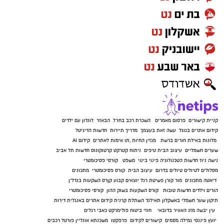
קניית קישורים
פרסום מאמרים
השכרת רכב בחו"ל
הבאזר
לונדון עם ילדים
קידום אתרים בגוגל
עשה זאת בעצמך
מדריך תיירות
חדשות הדיגיטל
מלונות באילת
חורים ברשת
מגזין החיות
,
תו אימות לאתרים
קידום AI
שערים חשמליים
עיצוב הבית
טיפים
ניתוח קטרקט
קרטוקונוס
חדשות תל אביב
נישה ניוז
חדשות הטכנולוגיה
פינוי בינוי
משפט
קורסי פסיכומטרי
מסלולים לטיולים
טיולים בדרום
עיצוב הבית
קורס פסיכומטרי
מתכונים
דיאטה
מתכונים
מור קורן
פשיטת רגל
יוצאים קבוע
קןרס השקעות בנדל"ן
הורים וילדים
חדשות טובות
קורס השקעות בשוק ההון
קורסי פסיכומטרי
תיקון שער חשמלי באשקלון
תאילנד
השתלת קרנית
קידום אתרים באנגלית
דירות
עין יבשה
מזג האוויר בדובאי
חוזי ביטוח
פולימרקט
כאבי רגלים
יועץ פיננסי
גמילה מסמים
קישורים לקידום
פרפקטו
משכנתא אונליין
פורטל רכבים