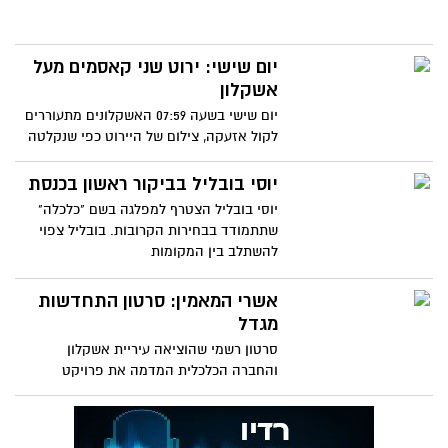
יום שישי: ירוט שני קאסמים מעל
אשקלון
יום שישי בשעה 07:59 האשקלונים מתעוררים
לקול אזעקה, צילום של היירוט כפי שנקלטה
בעדשת המצלמה של תושבת
יוסי בובליל בביקור ראשון בכנסת
יוסי בובליל הצטרף למפלגה בשם "כלכלה"
שתתמודד בבחירות הקרובות. בובליל צפוי
להשתלב בין המקומות
אשרי המאמין: סרטון התחדשות
מגדל
סרטון רשמי שהוציאה עיריית אשקלון
והחברה הכלכלית המדמה את פרויקט
התחדשות מגדל בעלות של למעלה מ-100