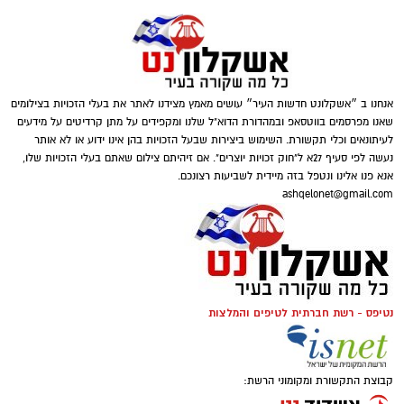
אנחנו ב ״אשקלונט חדשות העיר״ עושים מאמץ מצידנו לאתר את בעלי הזכויות בצילומים
שאנו מפרסמים בווטסאפ ובמהדורת הדוא"ל שלנו ומקפידים על מתן קרדיטים על מידעים
לעיתונאים וכלי תקשורת. השימוש ביצירות שבעל הזכויות בהן אינו ידוע או לא אותר
נעשה לפי סעיף 27א ל"חוק זכויות יוצרים". אם זיהיתם צילום שאתם בעלי הזכויות שלו,
אנא פנו אלינו ונטפל בזה מיידית לשביעות רצונכם.
ashqelonet@gmail.com
נטיפס - רשת חברתית לטיפים והמלצות
קבוצת התקשורת ומקומוני הרשת: