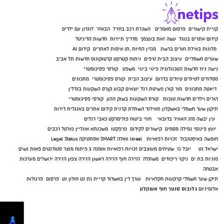
קניית קישורים
פרסום מאמרים
השכרת רכב בחו"ל
הבאזר
לונדון עם ילדים
קידום אתרים בגוגל
עשה זאת בעצמך
מדריך תיירות
חדשות הדיגיטל
מלונות באילת
חורים ברשת
מגזין החיות
,
תו אימות לאתרים
קידום AI
שערים חשמליים
עיצוב הבית
טיפים
ניתוח קטרקט
קרטוקונוס
חדשות תל אביב
נישה ניוז
חדשות הטכנולוגיה
פינוי בינוי
משפט
קורסי פסיכומטרי
מסלולים לטיולים
טיולים בדרום
עיצוב הבית
קורס פסיכומטרי
מתכונים
דיאטה
מתכונים
מור קורן
פשיטת רגל
יוצאים קבוע
קןרס השקעות בנדל"ן
הורים וילדים
חדשות טובות
קורס השקעות בשוק ההון
קורסי פסיכומטרי
תיקון שער חשמלי באשקלון
תאילנד
השתלת קרנית
קידום אתרים באנגלית
דירות
עין יבשה
מזג האוויר בדובאי
חוזי ביטוח
פולימרקט
כאבי רגלים
יועץ פיננסי
גמילה מסמים
קישורים לקידום
פרפקטו
משכנתא אונליין
פורטל רכבים
חופשה באיסטנבול
זכויות רפואיות
Israel
וואלה SMART
אסתטיקה
Legal Status
ישראל נט
יובל גז
שטיחים מעוצבים
זכויות רפואיות
אומגה 3
פיתוח מוצר
סטודנטים
פאות נשים
מוניות בת ים
ניקוי ריפודים
משתלה
הזירה חוף
הזירה ראשון
הזירה צפון
הזירה ירושלים
מערכות
אבטחה
תיקן שער חשמלי
קרקעות חקלאיות
עורך דין באשדוד
קריית גת נט
חולון נט
פרסום
פרגולות
גלובוס סנטר חוף אשקלון
אלומיניום