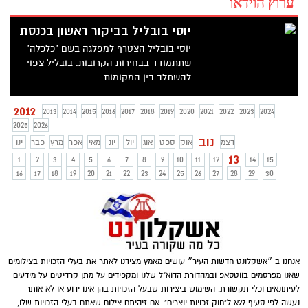
ערוץ הוידאו
יוסי בובליל בביקור ראשון בכנסת
יוסי בובליל הצטרף למפלגה בשם "כלכלה"
שתתמודד בבחירות הקרובות. בובליל צפוי
להשתלב בין המקומות
2012
2013
2014
2015
2016
2017
2018
2019
2020
2021
2022
2023
2024
2025
2026
נוב
דצמ
אוק
ספט
אוג
יול
יונ
מאי
אפר
מרץ
פבר
ינו
13
1
2
3
4
5
6
7
8
9
10
11
12
14
15
16
17
18
19
20
21
22
23
24
25
26
27
28
29
30
אנחנו ב ״אשקלונט חדשות העיר״ עושים מאמץ מצידנו לאתר את בעלי הזכויות בצילומים
שאנו מפרסמים בווטסאפ ובמהדורת הדוא"ל שלנו ומקפידים על מתן קרדיטים על מידעים
לעיתונאים וכלי תקשורת. השימוש ביצירות שבעל הזכויות בהן אינו ידוע או לא אותר
נעשה לפי סעיף 27א ל"חוק זכויות יוצרים". אם זיהיתם צילום שאתם בעלי הזכויות שלו,