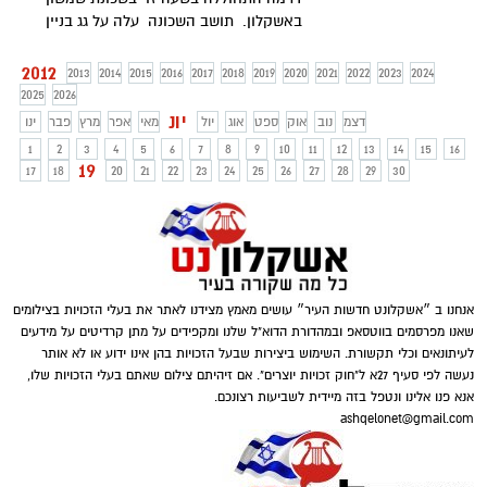
באשקלון. תושב השכונה עלה על גג בניין
המגורים בו הוא מתגורר,
2012
2013
2014
2015
2016
2017
2018
2019
2020
2021
2022
2023
2024
2025
2026
יונ
דצמ
נוב
אוק
ספט
אוג
יול
מאי
אפר
מרץ
פבר
ינו
1
2
3
4
5
6
7
8
9
10
11
12
13
14
15
16
19
17
18
20
21
22
23
24
25
26
27
28
29
30
אנחנו ב ״אשקלונט חדשות העיר״ עושים מאמץ מצידנו לאתר את בעלי הזכויות בצילומים
שאנו מפרסמים בווטסאפ ובמהדורת הדוא"ל שלנו ומקפידים על מתן קרדיטים על מידעים
לעיתונאים וכלי תקשורת. השימוש ביצירות שבעל הזכויות בהן אינו ידוע או לא אותר
נעשה לפי סעיף 27א ל"חוק זכויות יוצרים". אם זיהיתם צילום שאתם בעלי הזכויות שלו,
אנא פנו אלינו ונטפל בזה מיידית לשביעות רצונכם.
ashqelonet@gmail.com