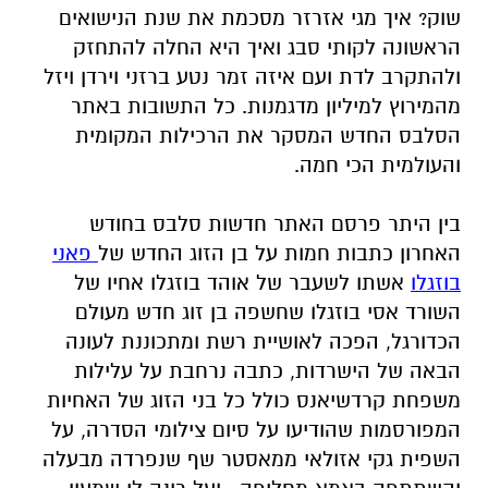
שוק? איך מגי אזרזר מסכמת את שנת הנישואים
הראשונה לקותי סבג ואיך היא החלה להתחזק
ולהתקרב לדת ועם איזה זמר נטע ברזני וירדן ויזל
מהמירוץ למיליון מדגמנות. כל התשובות באתר
הסלבס החדש המסקר את הרכילות המקומית
והעולמית הכי חמה.
בין היתר פרסם האתר חדשות סלבס בחודש
האחרון כתבות חמות על בן הזוג החדש של
פאני
בוזגלו
אשתו לשעבר של אוהד בוזגלו אחיו של
השורד אסי בוזגלו שחשפה בן זוג חדש מעולם
הכדורגל, הפכה לאושיית רשת ומתכוננת לעונה
הבאה של הישרדות, כתבה נרחבת על עלילות
משפחת קרדשיאנס כולל כל בני הזוג של האחיות
המפורסמות שהודיעו על סיום צילומי הסדרה, על
השפית גקי אזולאי ממאסטר שף שנפרדה מבעלה