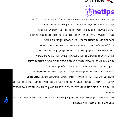
קניית קישורים
פרסום מאמרים
השכרת רכב בחו"ל
הבאזר
לונדון עם ילדים
קידום אתרים בגוגל
עשה זאת בעצמך
מדריך תיירות
חדשות הדיגיטל
מלונות באילת
חורים ברשת
מגזין החיות
,
תו אימות לאתרים
קידום AI
שערים חשמליים
עיצוב הבית
טיפים
ניתוח קטרקט
קרטוקונוס
חדשות תל אביב
נישה ניוז
חדשות הטכנולוגיה
פינוי בינוי
משפט
קורסי פסיכומטרי
מסלולים לטיולים
טיולים בדרום
עיצוב הבית
קורס פסיכומטרי
מתכונים
דיאטה
מתכונים
מור קורן
פשיטת רגל
יוצאים קבוע
קןרס השקעות בנדל"ן
הורים וילדים
חדשות טובות
קורס השקעות בשוק ההון
קורסי פסיכומטרי
תיקון שער חשמלי באשקלון
תאילנד
השתלת קרנית
קידום אתרים באנגלית
דירות
עין יבשה
מזג האוויר בדובאי
חוזי ביטוח
פולימרקט
כאבי רגלים
יועץ פיננסי
גמילה מסמים
קישורים לקידום
פרפקטו
משכנתא אונליין
פורטל רכבים
חופשה באיסטנבול
זכויות רפואיות
Israel
וואלה SMART
אסתטיקה
Legal Status
ישראל נט
יובל גז
שטיחים מעוצבים
זכויות רפואיות
אומגה 3
פיתוח מוצר
סטודנטים
פאות נשים
מוניות בת ים
ניקוי ריפודים
משתלה
הזירה חוף
הזירה ראשון
הזירה צפון
הזירה ירושלים
מערכות
אבטחה
תיקן שער חשמלי
קרקעות חקלאיות
עורך דין באשדוד
קריית גת נט
חולון נט
פרסום
פרגולות
גלובוס סנטר חוף אשקלון
אלומיניום