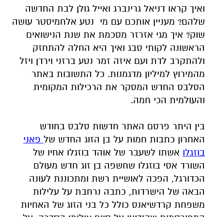
ואיך קראו דניאל גרינברג ואייל גולן לבת החדשה
שלהם? מעניין אותכם עם מי נטע אלחמיסטר עושה
שוק? איך מגי אזרזר מסכמת את שנת הנישואים
הראשונה לקותי סבג ואיך היא החלה להתחזק
ולהתקרב לדת ועם איזה זמר נטע ברזני וירדן ויזל
מהמירוץ למיליון מדגמנות. כל התשובות באתר
הסלבס החדש המסקר את הרכילות המקומית
והעולמית הכי חמה.
בין היתר פרסם האתר חדשות סלבס בחודש
האחרון כתבות חמות על בן הזוג החדש של
פאני
בוזגלו
אשתו לשעבר של אוהד בוזגלו אחיו של
השורד אסי בוזגלו שחשפה בן זוג חדש מעולם
הכדורגל, הפכה לאושיית רשת ומתכוננת לעונה
הבאה של הישרדות, כתבה נרחבת על עלילות
משפחת קרדשיאנס כולל כל בני הזוג של האחיות