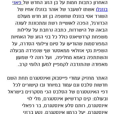
האחרון כתבות חמות על בן הזוג החדש של
פאני
בוזגלו
אשתו לשעבר של אוהד בוזגלו אחיו של
השורד אסי בוזגלו שחשפה בן זוג חדש מעולם
הכדורגל, הפכה לאושיית רשת ומתכוננת לעונה
הבאה של הישרדות, כתבה נרחבת על עלילות
משפחת קרדשיאנס כולל כל בני הזוג של האחיות
המפורסמות שהודיעו על סיום צילומי הסדרה, על
השפית גקי אזולאי ממאסטר שף שנפרדה מבעלה
והשתתפה באמא מחליפה, ועל רונה לי שמעון
מאפודה שהתנדבה לקמפיין למען הלומי קרב.
האתר מחזיק עמודי פייסבוק ואינסטגרם תחת השם
חדשות סלבס וגם עמוד במיוחד ובו קישורים לכל
דפי האינטסגרם של הסלבס הכי מסקרנים בישראל
ובעולם: קים קרדשיאן אינסטגרם, מלי לוי
אינסטגרם, רותם סלע אינסטגרם, בר רפאלי
אינסטגרם, יעל כרמון אינסטגרם, נטע ברזני