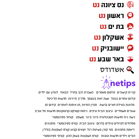
קניית קישורים
פרסום מאמרים
השכרת רכב בחו"ל
הבאזר
לונדון עם ילדים
קידום אתרים בגוגל
עשה זאת בעצמך
מדריך תיירות
חדשות הדיגיטל
מלונות באילת
חורים ברשת
מגזין החיות
,
תו אימות לאתרים
קידום AI
שערים חשמליים
עיצוב הבית
טיפים
ניתוח קטרקט
קרטוקונוס
חדשות תל אביב
נישה ניוז
חדשות הטכנולוגיה
פינוי בינוי
משפט
קורסי פסיכומטרי
מסלולים לטיולים
טיולים בדרום
עיצוב הבית
קורס פסיכומטרי
מתכונים
דיאטה
מתכונים
מור קורן
פשיטת רגל
יוצאים קבוע
קןרס השקעות בנדל"ן
הורים וילדים
חדשות טובות
קורס השקעות בשוק ההון
קורסי פסיכומטרי