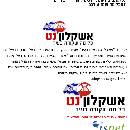
נפגעתם בתאונת דרכים לחצו
בדרום
לקבל מה שמגיע לכם
אנחנו ב ״אשקלונט חדשות העיר״ עושים מאמץ מצידנו לאתר את בעלי הזכויות בצילומים
שאנו מפרסמים בווטסאפ ובמהדורת הדוא"ל שלנו ומקפידים על מתן קרדיטים על מידעים
לעיתונאים וכלי תקשורת. השימוש ביצירות שבעל הזכויות בהן אינו ידוע או לא אותר
נעשה לפי סעיף 27א ל"חוק זכויות יוצרים". אם זיהיתם צילום שאתם בעלי הזכויות שלו,
אנא פנו אלינו ונטפל בזה מיידית לשביעות רצונכם.
ashqelonet@gmail.com
נטיפס - רשת חברתית לטיפים והמלצות