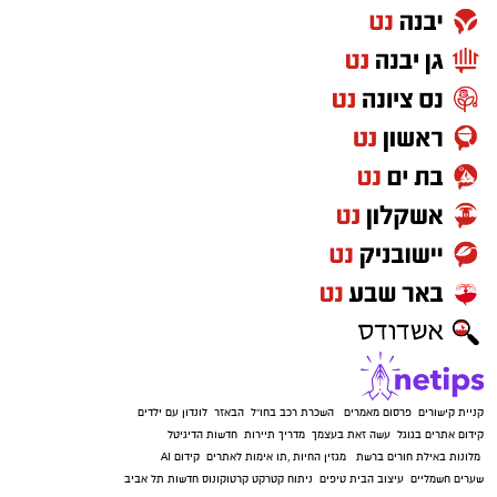
קניית קישורים
פרסום מאמרים
השכרת רכב בחו"ל
הבאזר
לונדון עם ילדים
קידום אתרים בגוגל
עשה זאת בעצמך
מדריך תיירות
חדשות הדיגיטל
מלונות באילת
חורים ברשת
מגזין החיות
,
תו אימות לאתרים
קידום AI
שערים חשמליים
עיצוב הבית
טיפים
ניתוח קטרקט
קרטוקונוס
חדשות תל אביב