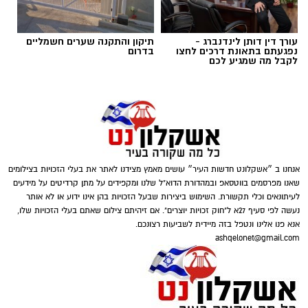
עורך דין דותן לינדנברג -
תיקון והתקנה שערים חשמליים
נפגעתם בתאונת דרכים לחצו
בדרום
לקבל מה שמגיע לכם
אנחנו ב ״אשקלונט חדשות העיר״ עושים מאמץ מצידנו לאתר את בעלי הזכויות בצילומים
שאנו מפרסמים בווטסאפ ובמהדורת הדוא"ל שלנו ומקפידים על מתן קרדיטים על מידעים
לעיתונאים וכלי תקשורת. השימוש ביצירות שבעל הזכויות בהן אינו ידוע או לא אותר
נעשה לפי סעיף 27א ל"חוק זכויות יוצרים". אם זיהיתם צילום שאתם בעלי הזכויות שלו,
אנא פנו אלינו ונטפל בזה מיידית לשביעות רצונכם.
ashqelonet@gmail.com