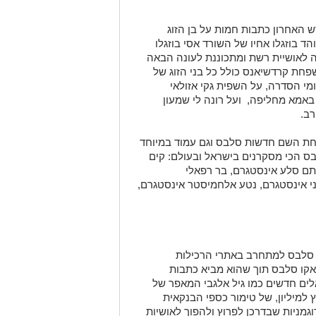
האחרון כתבות חמות על בן הזוג
 בוזגלו אחיו של השורד אסי בוזגלו
 לאושיית רשת ומתכוננת לעונה הבאה
חת קרדשיאנס כולל כל בני הזוג של
מי הסדרה, על השפית גקי אזולאי
א מחליפה, ועל רונה לי שמעון
ב.
תחת השם חדשות סלבס וגם עמוד במיוחד
בס הכי מסקרנים בישראל ובעולם: קים
ותם סלע אינסטגרם, בר רפאלי
ני אינסטגרם, נטע אלחמיסטר אינסטגרם,
סלבס למתחרב באתרי הרכילות
אקו סלבס תוך שהוא מביא כתבות
ים חדשים כמו גיל אלגבי המאפר של
למיליון, של טימור כספי הבנקאית
וגמניות שבדרכן לפרוץ ולהפוך לאושיות