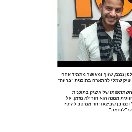
ן. אולפני רדיו 101.5FM. לאולפן נכנס, שזוף ומאושר מתמיד אחרי
יציק שמלי להתארח בתוכנית "בריזה"
השתתפותו של איציק בתוכנית
זוגית ממנה הוא חזר לא מזמן, על
וכמובן שביצעו יחד ממיטב להיטיו
ש "לוחמת".