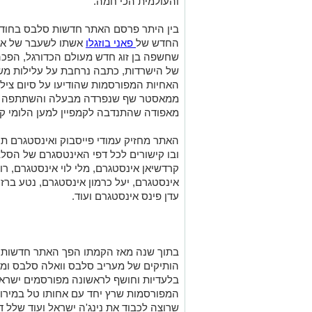
והעולמית הכי חמה.
בין היתר פרסם האתר חדשות סלבס בחודש 
החדש של
פאני בוזגלו
אשתו לשעבר של אוהד
שחשפה בן זוג חדש מעולם הכדורגל, הפכה
של הישרדות, כתבה נרחבת על עלילות משפ
האחיות המפורסמות שהודיעו על סיום צילו
ממאסטר שף שנפרדה מבעלה והשתתפה באמ
מאפודה שהתנדבה לקמפיין למען הלומי קר
האתר מחזיק עמודי פייסבוק ואינסטגרם 
ובו קישורים לכל דפי האינטסגרם של הסל
קרדשיאן אינסטגרם, מלי לוי אינסטגרם, ר
אינסטגרם, יעל כרמון אינסטגרם, נטע ברז
עדן פינס אינסטגרם ועוד.
בתוך שנה מאז הקמתו הפך האתר חדשות 
הותיקים של מעריב סלבס וואלה סלבס ומ
בלעדיות וחושף לראשונה מפורסמים ישראל
המפורסמות שרץ יחד עם אחותו טל במירוץ 
שרוצה לכבוד את נינג'ה ישראל ועוד שלל ד