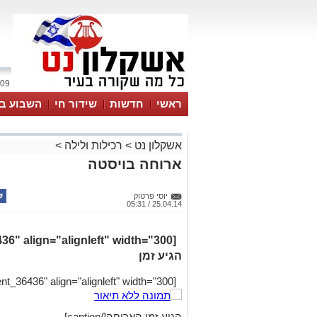
09 אוגוסט 2026 / 11:15
ראשי
חדשות
שידור חי
השבוע בע
אשקלון נט
>
רכילות ולילה
>
ארוחה בויסטה
יוסי פרטוק
25.04.14 / 05:31
הגיע זמן
[caption id="attachment_36436" align="alignleft" width="300"]
הגיע זמן הארוחה[/caption]