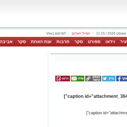
|
המייל האדום
|
לפרסום באתר
יר
וידאו
ספורט
סקר
תרבות
ענת האחת
סקר
אביבה 
[caption id="attachment_36436" align="alignleft" width="300"]