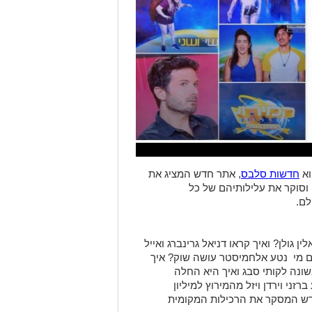
וא
חדשות סלבס
, אתר חדש המציג את
וסוקר את עלילותיהם של כל
לם.
 גולן? ואיך קראו דניאל גרינברג ואייל
ם מי נטע אלחמיסטר עושה שוק? איך
ונה לקותי סבג ואיך היא החלה
ני וירדן ויזל מהמירוץ למיליון
ש המסקר את הרכילות המקומית