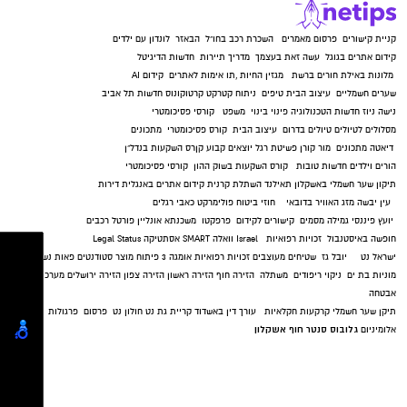
קניית קישורים
פרסום מאמרים
השכרת רכב בחו"ל
הבאזר
לונדון עם ילדים
קידום אתרים בגוגל
עשה זאת בעצמך
מדריך תיירות
חדשות הדיגיטל
מלונות באילת
חורים ברשת
מגזין החיות
,
תו אימות לאתרים
קידום AI
שערים חשמליים
עיצוב הבית
טיפים
ניתוח קטרקט
קרטוקונוס
חדשות תל אביב
נישה ניוז
חדשות הטכנולוגיה
פינוי בינוי
משפט
קורסי פסיכומטרי
מסלולים לטיולים
טיולים בדרום
עיצוב הבית
קורס פסיכומטרי
מתכונים
דיאטה
מתכונים
מור קורן
פשיטת רגל
יוצאים קבוע
קןרס השקעות בנדל"ן
הורים וילדים
חדשות טובות
קורס השקעות בשוק ההון
קורסי פסיכומטרי
תיקון שער חשמלי באשקלון
תאילנד
השתלת קרנית
קידום אתרים באנגלית
דירות
עין יבשה
מזג האוויר בדובאי
חוזי ביטוח
פולימרקט
כאבי רגלים
יועץ פיננסי
גמילה מסמים
קישורים לקידום
פרפקטו
משכנתא אונליין
פורטל רכבים
חופשה באיסטנבול
זכויות רפואיות
Israel
וואלה SMART
אסתטיקה
Legal Status
ישראל נט
יובל גז
שטיחים מעוצבים
זכויות רפואיות
אומגה 3
פיתוח מוצר
סטודנטים
פאות נשים
מוניות בת ים
ניקוי ריפודים
משתלה
הזירה חוף
הזירה ראשון
הזירה צפון
הזירה ירושלים
מערכות
אבטחה
תיקן שער חשמלי
קרקעות חקלאיות
עורך דין באשדוד
קריית גת נט
חולון נט
פרסום
פרגולות
גלובוס סנטר חוף אשקלון
אלומיניום