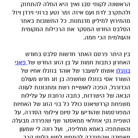
הראשונה לקותי סבג ואיך היא החלה להתחזק
ולהתקרב לדת ועם איזה זמר נטע ברזני וירדן ויזל
מהמירוץ למיליון מדגמנות. כל התשובות באתר
הסלבס החדש המסקר את הרכילות המקומית
והעולמית הכי חמה.
בין היתר פרסם האתר חדשות סלבס בחודש
האחרון כתבות חמות על בן הזוג החדש של
פאני
בוזגלו
אשתו לשעבר של אוהד בוזגלו אחיו של
השורד אסי בוזגלו שחשפה בן זוג חדש מעולם
הכדורגל, הפכה לאושיית רשת ומתכוננת לעונה
הבאה של הישרדות, כתבה נרחבת על עלילות
משפחת קרדשיאנס כולל כל בני הזוג של האחיות
המפורסמות שהודיעו על סיום צילומי הסדרה, על
השפית גקי אזולאי ממאסטר שף שנפרדה מבעלה
והשתתפה באמא מחליפה, ועל רונה לי שמעון
מאפודה שהתנדבה לקמפיין למען הלומי קרב.