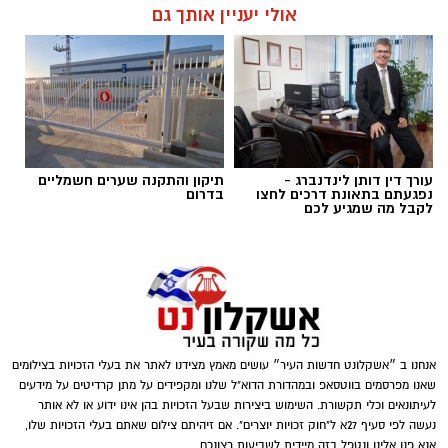
אולי יעניין אותך גם
עורך דין דותן לינדנברג -
תיקון והתקנה שערים חשמליים
נפגעתם בתאונת דרכים לחצו
בדרום
לקבל מה שמגיע לכם
אנחנו ב ״אשקלונט חדשות העיר״ עושים מאמץ מצידנו לאתר את בעלי הזכויות בצילומים
שאנו מפרסמים בווטסאפ ובמהדורת הדוא"ל שלנו ומקפידים על מתן קרדיטים על מידעים
לעיתונאים וכלי תקשורת. השימוש ביצירות שבעל הזכויות בהן אינו ידוע או לא אותר
נעשה לפי סעיף 27א ל"חוק זכויות יוצרים". אם זיהיתם צילום שאתם בעלי הזכויות שלו,
אנא פנו אלינו ונטפל בזה מיידית לשביעות רצונכם.