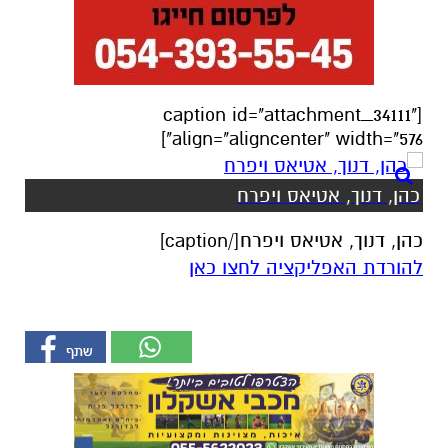
[caption id="attachment_34111"
align="aligncenter" width="576"]
כהן, דנוך, אטיאס ויפרח
כהן, דנוך, אטיאס ויפרח[/caption]
להורדת האפליקציה לחצו כאן