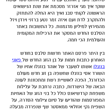
שוק? איך מגי אזרזר מסכמת את שנת הנישואים
הראשונה לקותי סבג ואיך היא החלה להתחזק
ולהתקרב לדת ועם איזה זמר נטע ברזני וירדן ויזל
מהמירוץ למיליון מדגמנות. כל התשובות באתר
הסלבס החדש המסקר את הרכילות המקומית
והעולמית הכי חמה.
בין היתר פרסם האתר חדשות סלבס בחודש
האחרון כתבות חמות על בן הזוג החדש של
פאני
בוזגלו
אשתו לשעבר של אוהד בוזגלו אחיו של
השורד אסי בוזגלו שחשפה בן זוג חדש מעולם
הכדורגל, הפכה לאושיית רשת ומתכוננת לעונה
הבאה של הישרדות, כתבה נרחבת על עלילות
משפחת קרדשיאנס כולל כל בני הזוג של האחיות
המפורסמות שהודיעו על סיום צילומי הסדרה, על
השפית גקי אזולאי ממאסטר שף שנפרדה מבעלה