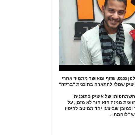
ן. אולפני רדיו 101.5FM. לאולפן נכנס, שזוף ומאושר מתמיד אחרי
יציק שמלי להתארח בתוכנית "בריזה"
השתתפותו של איציק בתוכנית
זוגית ממנה הוא חזר לא מזמן, על
וכמובן שביצעו יחד ממיטב להיטיו
ש "לוחמת".