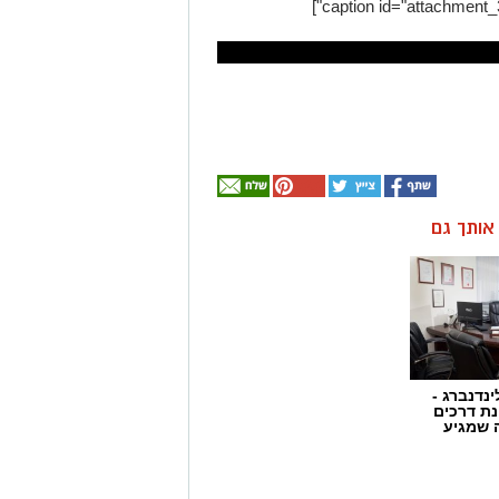
ן אותך גם
ינדנברג -
ת דרכים
 שמגיע