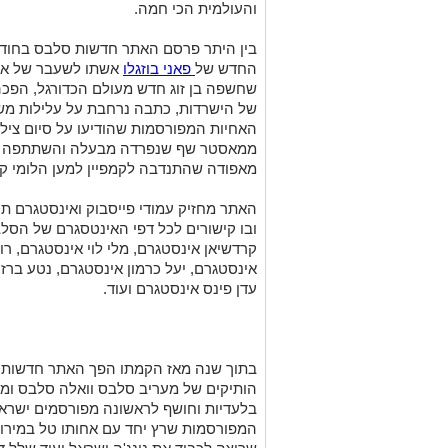
והעולמית הכי חמה.
בין היתר פרסם האתר חדשות סלבס בחודש 
החדש של
פאני בוזגלו
אשתו לשעבר של אוהד
שחשפה בן זוג חדש מעולם הכדורגל, הפכה
של הישרדות, כתבה נרחבת על עלילות משפ
האחיות המפורסמות שהודיעו על סיום צילו
ממאסטר שף שנפרדה מבעלה והשתתפה באמ
מאפודה שהתנדבה לקמפיין למען הלומי קר
האתר מחזיק עמודי פייסבוק ואינסטגרם 
ובו קישורים לכל דפי האינטסגרם של הסל
קרדשיאן אינסטגרם, מלי לוי אינסטגרם, ר
אינסטגרם, יעל כרמון אינסטגרם, נטע ברז
עדן פינס אינסטגרם ועוד.
בתוך שנה מאז הקמתו הפך האתר חדשות 
הותיקים של מעריב סלבס וואלה סלבס ומ
בלעדיות וחושף לראשונה מפורסמים ישראל
המפורסמות שרץ יחד עם אחותו טל במירוץ 