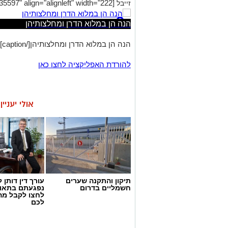
[caption id="attachment_35597" align="alignleft" width="222"]
זייבל
הנה הן במלוא הדרן ומחלצותיהן
הנה הן במלוא הדרן ומחלצותיהן[/caption]
להורדת האפליקציה לחצו כאן
אולי יעניי
תיקון והתקנה שערים
עורך דין דותן ל
חשמליים בדרום
נפגעתם בתאונ
לחצו לקבל מה
לכם