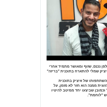
ן. אולפני רדיו 101.5FM. לאולפן נכנס, שזוף ומאושר מתמיד אחרי
יציק שמלי להתארח בתוכנית "בריזה"
השתתפותו של איציק בתוכנית
זוגית ממנה הוא חזר לא מזמן, על
וכמובן שביצעו יחד ממיטב להיטיו
ש "לוחמת".