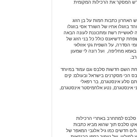
ש המסקר את הרכילות המקומית
האחרון כתבות חמות על בן הזוג
 בוזגלו אחיו של השורד אסי בוזגלו
 לאושיית רשת ומתכוננת לעונה הבאה
חת קרדשיאנס כולל כל בני הזוג של
מי הסדרה, על השפית גקי אזולאי
א מחליפה, ועל רונה לי שמעון
ב.
תחת השם חדשות סלבס וגם עמוד במיוחד
בס הכי מסקרנים בישראל ובעולם: קים
ותם סלע אינסטגרם, בר רפאלי
ני אינסטגרם, נטע אלחמיסטר אינסטגרם,
סלבס למתחרב באתרי הרכילות
אקו סלבס תוך שהוא מביא כתבות
ים חדשים כמו גיל אלגבי המאפר של
למיליון, של טימור כספי הבנקאית