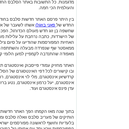
מדגמנות. כל התשובות באתר הסלבס החד
והעולמית הכי חמה.
בין היתר פרסם האתר חדשות סלבס בחודש 
החדש של
פאני בוזגלו
אשתו לשעבר של אוהד
שחשפה בן זוג חדש מעולם הכדורגל, הפכה
של הישרדות, כתבה נרחבת על עלילות משפ
האחיות המפורסמות שהודיעו על סיום צילו
ממאסטר שף שנפרדה מבעלה והשתתפה באמ
מאפודה שהתנדבה לקמפיין למען הלומי קר
האתר מחזיק עמודי פייסבוק ואינסטגרם 
ובו קישורים לכל דפי האינטסגרם של הסל
קרדשיאן אינסטגרם, מלי לוי אינסטגרם, ר
אינסטגרם, יעל כרמון אינסטגרם, נטע ברז
עדן פינס אינסטגרם ועוד.
בתוך שנה מאז הקמתו הפך האתר חדשות 
הותיקים של מעריב סלבס וואלה סלבס ומ
בלעדיות וחושף לראשונה מפורסמים ישראל
המפורסמות שרץ יחד עם אחותו טל במירוץ 