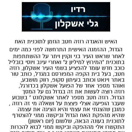
האיש והאגדה רוזה חטב הוזמן לתוכנית האח
הגדול, ההזמנה האישית התרחשה לפני כמה ימים
לאחר שראש העיר בני וקנין ויתר על ההשתתפות
בתוכנית "המירוץ למיליון 2" ואחרי עינב ויוסי בובליל
כוכב חדש עומד להפציע בשמי העיר אשקלון, רוזה
חטב, בעל בית הקפה המפורסם במגדל, כותב טור
באתר וינאט וכותב בעיתון סקופ, רווק מושבע,
ואוהד מספר אחד של הפועל אשקלון בכדורגל,
רוזה רוצה לעשות את זה בגדול גם על המסך
הגדול. רוזה חטב מספר לאתר אשקלונט " בשבוע
שעבר הופיעה אצלי פצצת על ושאלה מי זה רוזה ,
כמובן שהצגתי את עצמי והיא הציגה את עצמה
שהיא מהפקת האח הגדול וביקשה ממני להצטרף
לתוכנית בעונה הבאה, שלשום (יום ראשון)
התקשרו אלי מההפקה וביקשו ממני לבוא להכרות