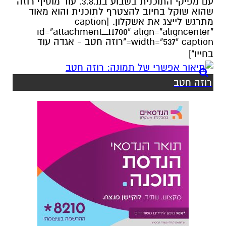
עם מפיקי התוכנית בשבוע ב3.8.11. עוד מוסיף רוזה
שהוא שוקל בחיוב להצטרף לתוכנית והוא מאוד
מתרגש לייצג את אשקלון. [caption
id="attachment_11700" align="aligncenter"
width="537" caption="רוזה חטב - אגדה עוד
בחייו"]
רוזה חטב