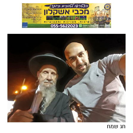
חג שמח