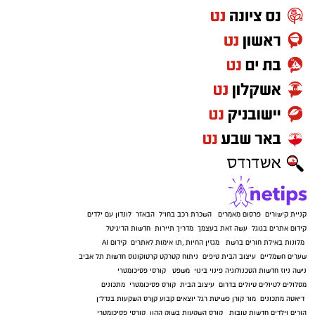
קניית קישורים
פרסום מאמרים
השכרת רכב בחו"ל
הבאזר
לונדון עם ילדים
קידום אתרים בגוגל
עשה זאת בעצמך
מדריך תיירות
חדשות הדיגיטל
מלונות באילת
חורים ברשת
מגזין החיות
,
תו אימות לאתרים
קידום AI
שערים חשמליים
עיצוב הבית
טיפים
ניתוח קטרקט
קרטוקונוס
חדשות תל אביב
נישה ניוז
חדשות הטכנולוגיה
פינוי בינוי
משפט
קורסי פסיכומטרי
מסלולים לטיולים
טיולים בדרום
עיצוב הבית
קורס פסיכומטרי
מתכונים
דיאטה
מתכונים
מור קורן
פשיטת רגל
יוצאים קבוע
קןרס השקעות בנדל"ן
הורים וילדים
חדשות טובות
קורס השקעות בשוק ההון
קורסי פסיכומטרי