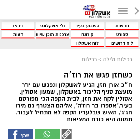
חדשות
השבוע בעיר
גלי אשקלונט
וידאו
ספורט
קורונה
צרכנות תוכן שיווקי
דעות
לוח דרושים
לוח אשקלון
רכילות ולילה
>
רכילות
כשחזן פגש את רוז׳ה
ח״כ אורן חזן, הגיע לאשקלון ונפגש עם יו"ר
מועצת סניף הליכוד באשקלון, שמעון אסולין.
אסולין לקח את חזן, לבית הקפה הכי מפורסם
בעיר,"אספרו בר רוז'ה", אליהם הצטרף גם מירו
חג'ג', האיש שבלעדיו הקפה לא מתחיל לעבוד.
תמונה היא כורח המציאות