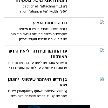
התארח אצל מישל בוסקילה
[caption id="attachment_841"
align="aligncenter" width="300"
caption="בחצר של מישל בוסקילה עם
רוז'ה וכוחות הסיוע
כזכור בשבוע שעבר חולצו 11 מלחים
אוקראינים כאשר ספינתם טבעה מול חופי
אשדוד. אותם מלחים הועברו למלון
עד החרמון ובחזרה -ליאת הירש
מאורסת!
נחשו מי אוהב את ליאת עד החרמון וחזרה?
ארוסה דביר שנסע עד לחרמון המושלג כדי
להציע לאהובת ליבו הצעת
בן חדש לאיתמר שימעוני: יהונתן
שמו
[flagallery gid=15 name="Gallery"] צילום :
אתר אשקלונט. בברית שנערכה ביום ראשון
בצהריים נראה כאלו