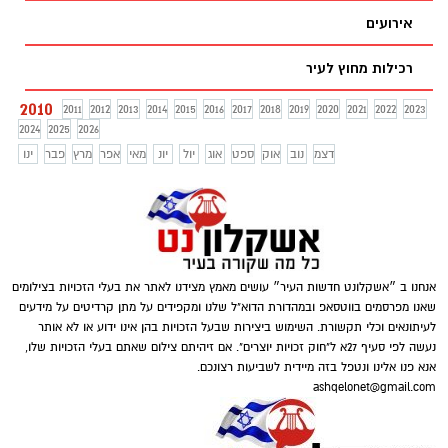
אירועים
רכילות מחוץ לעיר
2010
2011
2012
2013
2014
2015
2016
2017
2018
2019
2020
2021
2022
2023
2024
2025
2026
דצמ
נוב
אוק
ספט
אוג
יול
יונ
מאי
אפר
מרץ
פבר
ינו
אנחנו ב ״אשקלונט חדשות העיר״ עושים מאמץ מצידנו לאתר את בעלי הזכויות בצילומים
שאנו מפרסמים בווטסאפ ובמהדורת הדוא"ל שלנו ומקפידים על מתן קרדיטים על מידעים
לעיתונאים וכלי תקשורת. השימוש ביצירות שבעל הזכויות בהן אינו ידוע או לא אותר
נעשה לפי סעיף 27א ל"חוק זכויות יוצרים". אם זיהיתם צילום שאתם בעלי הזכויות שלו,
אנא פנו אלינו ונטפל בזה מיידית לשביעות רצונכם.
ashqelonet@gmail.com