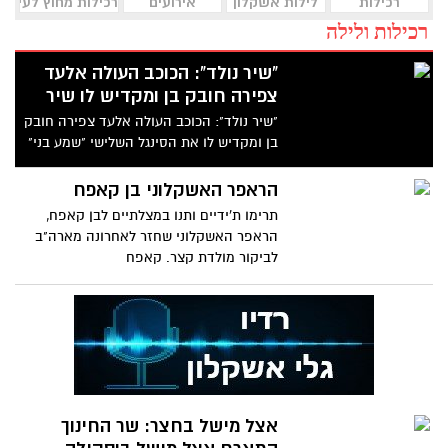
רכילות
לילות אשקלון
אירועים
רכילות מחוץ לעיר
רכילות ולילה
"שיר נולד": הכוכב העולה אלעד
צפירה חובק בן ומקדיש לו שיר
"שיר נולד": הכוכב העולה אלעד צפירה חובק
בן ומקדיש לו את הסינגל השלישי "שמע בני"
לפני חצי שנה הוציא
הראפר האשקלוני בן קאפח
תרימו ת'ידיים ותנו במצלתיים לבן קאפח,
הראפר האשקלוני שחזר לאחרונה מארה"ב
לביקור מולדת קצר. קאפח
אצל מישל בחצר: שר החינוך