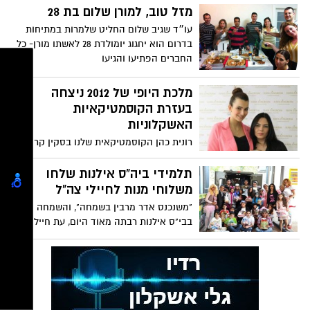
מזל טוב, למורן שלום בת 28
עו״ד שגיב שלום החליט שלמרות במתיחות
בדרום הוא יחגוג יומולדת 28 לאשתו מורן- כל
החברים הפתיעו והגיעו
מלכת היופי של 2012 ניצחה
בעזרת הקוסמטיקאיות
האשקלוניות
רונית כהן הקוסמטיקאית שלנו בסקין קר
קליניק סניף אשקלון עם הזוכה הגדולה,מלכת
היופי לשנת 2012 ,שני
תלמידי ביה"ס אילנות שלחו
משלוחי מנות לחיילי צה"ל
"משנכנס אדר מרבין בשמחה", והשמחה
בבי"ס אילנות רבתה מאוד היום, עת חיילים
מגדוד "רותם" של חטיבת