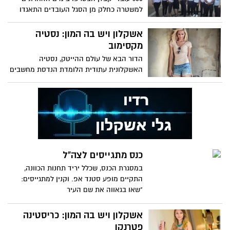
למשטרה כחלק מן הסגל העובדים התאגדו
בהסתדרות לפני כ-4 שנים
אשקלון ויש בה המון: נסטיה
מקסימוב
הדור הבא של עולם ההייטק, נסטיה
האשקלונית עתודית הלומדת הנדסת מחשבים
ואלקטרוניקה... בין התחביבים של
כנס מתגייסים לצה"ל
במסגרת הכנס, שכלל יריד תחנות הכוונה,
התקיים מופע סטנד אפ. וקנין למתגייסים:
"שאו בגאווה את שם העיר
אשקלון ויש בה המון: כריסטינה
פטרנקו