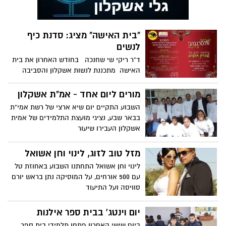
"בית האישה" מציג: סדנת כיף
לנשים
ד"ר ריקי שי שחנכה בחודש האחרון את בית
האישה מתכננת לנשות אשקלון והסביבה
סדנת כייף בחול המועד
מורים ליום אחד - אמ"ת אשקלון
השבוע התקיים יום שיא ארצי של רשת אמי"ת
בבאר שבע, נציגי מועצת התלמידים של אמית
אשקלון העבירו שיעור
מזל טוב לזוג, לינוי וחן אשואל
לינוי וחן אשואל התחתנו השבוע באחוזת טל
עם 500 אורחים, על המוסיקה נתן בראש יורם
סוויסה ועל התיעוד
יום וינטג' בבית ספר אילנות
ביום שישי האחרון פתחו תלמידי בית ספר