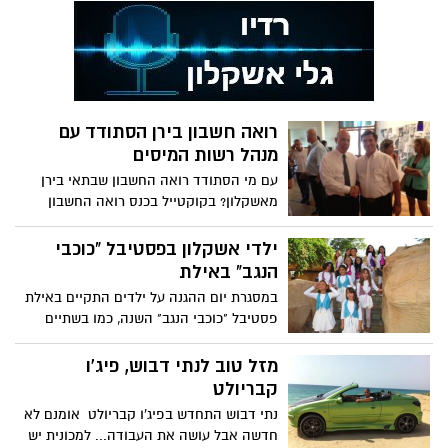
את אלון
רואה חשבון בירן הסתודד עם
מנהל רשות המיסים
עם מי הסתודד רואה החשבון שבתאי בירן
מאשקלון? בקוקטייל בכנס רואה החשבון
שנערך באילת? ובכן, בירן,
ילדי אשקלון בפסטיבל "כוכבי
הנגב" באילת
במסגרת יום ההגנה על ילדים התקיים באילת
פסטיבל "כוכבי הנגב" השנה, כמו בשתיים
עשרה השנים האחרונות,
מזל טוב לנתי דבוש, פיג'ו
קבריולט
נתי דבוש התחדש בפיג'ו קבריולט אומנם לא
חדשה אבל עושה את העבודה... למכונית יש