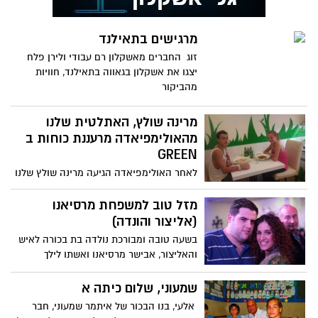
מרגישים בתאילנד
זוג החברים מאשקלון רם עבודי ולירן פלח
יצגו את אשקלון בגאווה בתאילנד, חוויות
מהביקור
מרינה שולץ, האתלטית שלנו
מהאולימפיאדה מרעננת כוחות ב
GREEN‏
לאחר האולימפיאדה הגיעה מרינה שולץ שלנו
(האשקלונים) לרענן כוחות ולבלות ב GREEN
עם החבר. מרינה
מזל טוב למשפחת מרסיאנו
(אליצור והונדה)
בשעה טובה ומבורכת נולדה בת בכורה לאיש
והאליצור, אבישר מרסיאנו ואשתו לילך
מסוכנות הונדה. עכשיו עושים
שמעוני, שלום כיתה א
אלעי, בנו הבכור של איתמר שמעוני, חבר