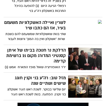
רק בשביל זה כדאי להיות ראש העיר, בר
רפאלי הגיעה היום (ג) להופעה בהיכל
התרבות באשקלון רה"ע בני
לשרין ואיילה האשקלוניות משעמם
בעיר, אז הם כתבו שיר
שתי בנות שאשקלוניות שמשעמם להם בשבת
שרות "אשקלון ואין בה המון" ורוצות לעבור
לתל אביב.
הדלקת נר חנוכה בביתו של איתן
קסנטיני המדורג מקום 21 ברשימת
קדימה
יו"ר האופוזיציה שאול מופז התארח אמש (ג)
להדלקת נר חנוכה שלישי בבית איתן קסנטיני
עם ח"כ אכרם
מזל טוב: רה"ע בני וקנין חוגג
שישים ושתיים שנה
יום שלישי בבוקר. לשכת ראש העיר אשקלון
בני וקנין. הפתעה. בנות לשכת ראש העיר
מיכל בן שושן, שמחה ושאר