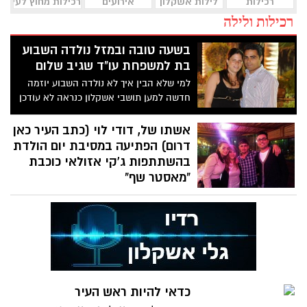
רכילות
לילות אשקלון
אירועים
רכילות מחוץ לעיר
רכילות ולילה
בשעה טובה ובמזל נולדה השבוע
בת למשפחת עו"ד שגיב שלום
למי שלא הבין איך לא נולדה השבוע יוזמה
חדשה למען תושבי אשקלון כנראה לא עודכן
שעו"ד שגיב שלום, יו"ר
אשתו של, דודי לוי (כתב העיר כאן
דרום) הפתיעה במסיבת יום הולדת
בהשתתפות ג'קי אזולאי כוכבת
"מאסטר שף"
ביום חמישי האחרון הפתיעה אורנית לוי את
בעלה דודי לוי כתב עיתון "כאן דרום" הפתעה
במסיבת יום הולדת
כדאי להיות ראש העיר