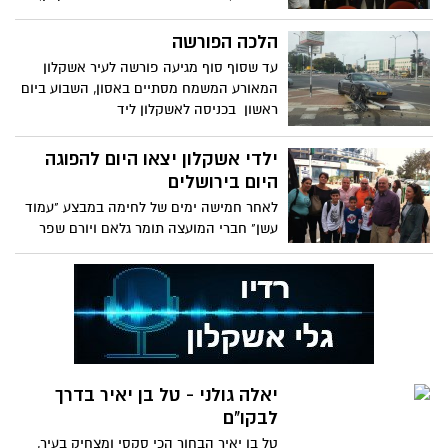
וקנין ועובדי הקומה
הלכה הפורשה
עד שסוף סוף מגיעה פורשה לעיר אשקלון
המאורע המשמח מסתיים באסון, השבוע ביום
ראשון בכניסה לאשקלון ליד
ילדי אשקלון יצאו היום להפוגה
היום בירושלים
לאחר חמישה ימים של לחימה במבצע "עמוד
עשן" חברי המועצה תומר גלאם ויורם שפר
ארגנו היום (א) אוטובוס
יאלה גולני - טל בן יאיר בדרך
לבקו"ם
טל בן יאיר הבחור הכי סקסי ומצחיק בעיר,