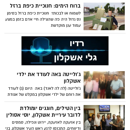
ברוח הימים: חנוכיית כיפת ברזל
לשמוח או לבכות? חנוכיית כיפת ברזל בסימן
נס גדול היה פה שהצילה חיי אדם בזמן במצע
עמוד ענן מוקדשת
ג'ולייטה באה לעודד את ילדי
אשקלון
ג'ולייטה (לה לה לאנד) באה היום (ג) לעודד
את רוחם של ילדי אשקלון במקלט של אגודת
אמרי בנימין בפעילות
בין הטילים, חוגגים יומולדת
לדובר עיריית אשקלון, יוסי אסולין
בין אזעקה לאזעקה, יירוט ונפילה, סמסים
ודיווחים, התכנסו לרגע ראש העיר אשקלון, בני