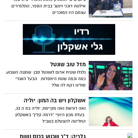
אילנות דוכני וינטג' בבית הספר, התלמידים
עצמם היו המוכרים
מזל טוב שונטל
גלגלו שטיח אדום לשונטל סבן שחגגה השבוע
כמה וכמה שנות היווסדות. הבעל האגדי
סולינו רקח לה שלל
אשקלון ויש בה המון: יוליה
נאה דורשת נאה מקיימת, יוליה בת ה 32,
בעלת מכון היופי "דרמה קלין" באשקלון
החליטה להצטלם בשביל
גלריה: ד"ר שכנוע בכנס נשות