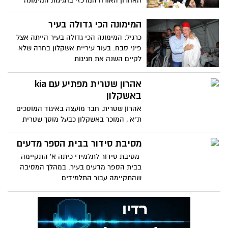
האחרון האורח המרכזי בחגיגות המימונה
המסורתיות שקיים איתמר
המימונה הכי גדולה בעיר
כרגיל: המימונה הכי גדולה בעיר הייתה אצל
פיני סבח. בעוד עיריית אשקלון בחרה שלא
לקיים השנה את חגיגות
אהרון שטרית מפתיע עם kia
באשקלון
אהרון שטרית, חבר מועצה באיגוד המוסכים
ת"א , המוכר באשקלון כבעל מוסך שטרית
מורשה והבעלים של רנו –
מסיבת סידור בבית הספר מדעים
מסיבת סידור לתלמידי כיתה א' התקיימה
בבית הספר מדעים בעיר. במהלך המסיבה
שהתקיימה עבור התלמידים