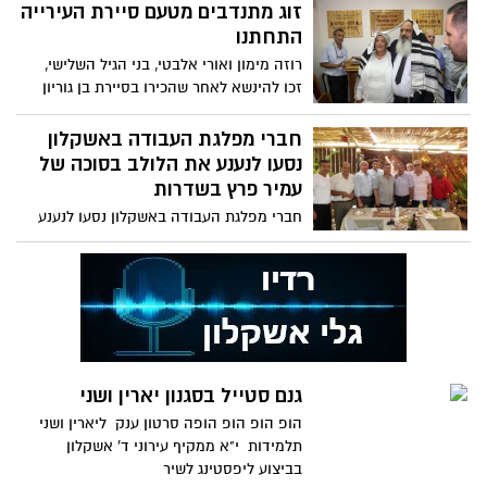
זוג מתנדבים מטעם סיירת העירייה
התחתנו
רוזה מימון ואורי אלבטי, בני הגיל השלישי,
זכו להינשא לאחר שהכירו בסיירת בן גוריון
שמפעילה עיריית
חברי מפלגת העבודה באשקלון
נסעו לנענע את הלולב בסוכה של
עמיר פרץ בשדרות
חברי מפלגת העבודה באשקלון נסעו לנענע
את הלולב בסוכה של עמיר פרץ בשדרות , בין
הפעילים אלי דיין יו״ר
גנם סטייל בסגנון יארין ושני
הופ הופ הופ הופה סרטון ענק ליארין ושני
תלמידות י"א ממקיף עירוני ד' אשקלון
בביצוע ליפסטינג לשיר