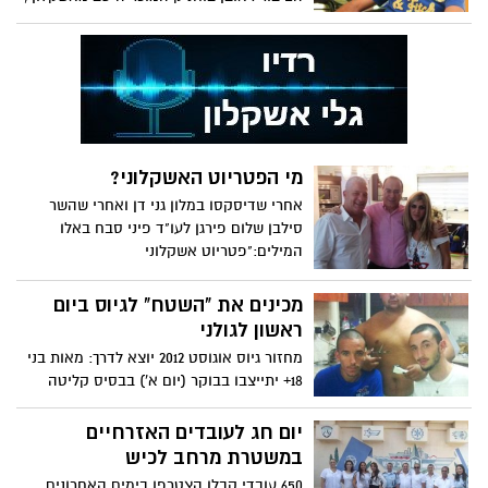
חוגג השבוע 21 שנים
מי הפטריוט האשקלוני?
אחרי שדיסקסו במלון גני דן ואחרי שהשר
סילבן שלום פירגן לעו"ד פיני סבח באלו
המילים:"פטריוט אשקלוני
מכינים את "השטח" לגיוס ביום
ראשון לגולני
מחזור גיוס אוגוסט 2012 יוצא לדרך: מאות בני
18+ יתייצבו בבוקר (יום א') בבסיס קליטה
ומיון (בקו"ם) עם
יום חג לעובדים האזרחיים
במשטרת מרחב לכיש
650 עובדי קבלן הצטרפו בימים האחרונים