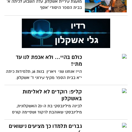
מועצת עיריית אשקלון, עלה השבוע לכיתה א'
בבית הספר היסודי 'אסף
כולם בהיי... ולא אכפת לנו עד
מתי!
היי! אנחנו שני ויארין בנות 16, תלמידות כיתה
י"א בבית הספר מקיף עירוני ד' אשקלון.
האמת שזה התחיל
קליפ: רוקדים לא לאלימות
באשקלון
לבינה מילינבסקי בת ה-23 האשקלונית,
מילינבסקי שאוהבת לרקוד ושסיימה קורס
מדריכי ריקוד לילדים לומדת
גברים תלמדו כך מציעים נישואים