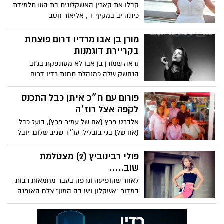
קבלו את קארין האשקלונית בת ה18 תלמידת
כיתה יב במקיף ד , אליאור חטב
צילם, אוקסנה נוסוה הלבישה בבגדי
מורן בן אבו מרדיו דרום פוצחת
בקריירת דוגמנות
נראה שמורן בן אבו לא מסתפקת בג'וב
הנחשק שלה כמנהלת תחנת רדיו דרום
אשקלון 101.5 ופצחה בקריירת
פורום עם ח״כ איתן כבל התכנס
לקפה אצל רוז׳ה
אלברט פרץ (אח של עמיר פרץ), בועז כבל
(אח של) בני בובליל, עו״ד שגיב שלום, יובל
אבני, דוד יבורסקי
פולי רבינוביץ (2) מצטלמת
שוב.....
לאחר שהופיעה וגרפה בעבר מחמאות רבות
במדור "אשקלון ויש בה המון" צלם האופנה
דניס רובינסקי צילם את