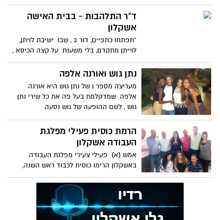
ד"ר התלהבות - בבית האישה
אשקלון
"תפתחו כתפיים, דור 3 , שבו ישיבת לויתן,
לוייתן מתקדם, בלי משענת על קצה הכיסא ,
תנשמו נשימה עמוקה
נתן גוש ואורנה אלפה
מעריצה מספר 1 של נתן גוש היא אורנה
אלפה שמדקלמת בעל פה את כל שירי נתן
גוש , לשם ההופעה של גוש נסעה
הרמת כוסית פעילי מפלגת
העבודה אשקלון
אמש (א) פעילי צעירי מפלגת העבודה
באשקלון הרימו כוסית לכבוד ראש השנה,
מארגן המפגש יובל אבני יו"ר