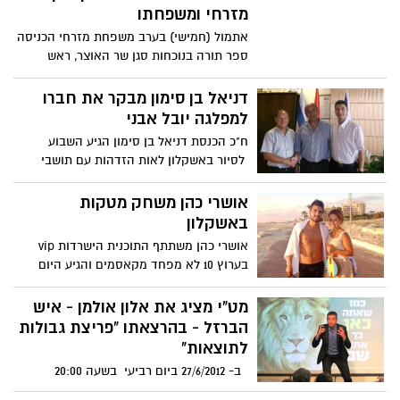
מזרחי ומשפחתו
אתמול (חמישי) בערב משפחת מזרחי הכניסה
ספר תורה בנוכחות סגן שר האוצר, ראש
עירית אשקלון בני וקנין,
דניאל בן סימון מבקר את חברו
למפלגה יובל אבני
ח"כ הכנסת דניאל בן סימון הגיע השבוע
לסיור באשקלון לאות הזדהות עם תושבי
הדרום והפתיע את חברו למפלגת
אושרי כהן משחק מטקות
באשקלון
אושרי כהן משתתף התוכנית הישרדות vip
בערוץ 10 לא מפחד מקאסמים והגיע היום
לאשקלון לשחק מטקות עם בנות
מט"י מציג את אלון אולמן - איש
הברזל - בהרצאתו "פריצת גבולות
לתוצאות"
ב- 27/6/2012 ביום רביעי בשעה 20:00
במלון "הולידיי אין" באשקלון, מט"י מציג