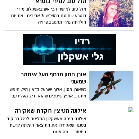
מזל טוב למירי בוטרא
מזל טוב לאישה הכי אש באשקלון, מירי
בוטרא שחוגגת במוצ"ש 21 אביבים . את יום
הולדתה מירי תחגוג בטרויה
אורן חסון מרחף מעל איתמר
שמעוני
כשאורן חסון, אלוף ישראל בדאון היל, חיפש
מתנדב אמיץ שיסכים שהוא ידלג מעליו עם
אופניים במהלך מופע
אילונה מטיצין רוקדת שאקירה
אילונה היפה מאשקלון החליטה לפזז בריקוד
בסגנון שאקירה, את התוצאה העלתה לרשת
היוטוב.... מה אתם