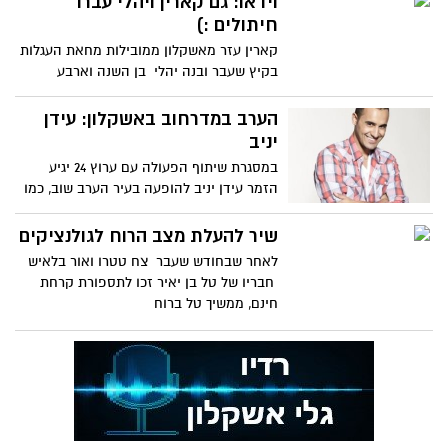
וידאו: גם קארין ויהלי עברו
חיתולים :)
קארין עזר מאשקלון ממובילות מחאת העגלות
בקיץ שעבר ובנה יהלי בן השנה וארבע
חודשים נבחרו להוביל
הערב במדרחוב באשקלון: עידן
יניב
במסגרת שיתוף הפעולה עם ערוץ 24 יגיע
הזמר עידן יניב להופעה בעיר הערב שוב, כמו
בכל יום רביעי, הולך
שיר להעלת מצב הרוח לגולנציקים
לאחר שבחודש שעבר צח טטרו ואור בלאיש
חבריו של טל בן יאיר זכו לתספורת קרחת
חינם, ממשיך טל ברוח