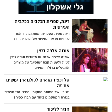
רינת, ספרית הכלבים בכלביה
העירונית
רינת ספיר, הספרית המתנדבת, דואגת
לטיפוח מראם החיצוני של הכלבים, דבר
העוזר למצוא להם בית חם
אורנה אלפה בסין
אורנה אלפה ארזה 10 מזוודות וטסה לסין
לטייל ולעשות קצת "שופינג" של מוצרים
אורגינלים בדולר. הסינים
טל וכפיר מראים לכולם איך עושים
את זה
טל בן יאיר התותח המקומי והגבר הכי מצחיק
בגזרת הקאסמים ביחד עם חברו כפיר (
פראנסווה) אברהם, מראים
חוזר לליכוד