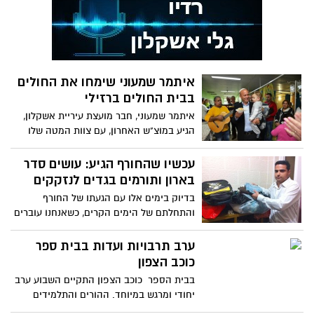
איתמר שמעוני שימחו את החולים
בבית החולים ברזילי
איתמר שמעוני, חבר מועצת עיריית אשקלון,
הגיע במוצ"ש האחרון, עם צוות המטה שלו
למרכז הרפואי 'ברזילי'
עכשיו שהחורף הגיע: עושים סדר
בארון ותורמים בגדים לנזקקים
בדיוק בימים אלו עם הגעתו של החורף
והתחלתם של הימים הקרים, כשאנחנו עוברים
לארון חורף יזמה השבוע אכפת
ערב תרבויות ועדות בבית ספר
כוכב הצפון
בבית הספר כוכב הצפון התקיים השבוע ערב
יחודי ומרגש במיוחד. ההורים והתלמידים
שהגיעו לבית הספר נחשפו