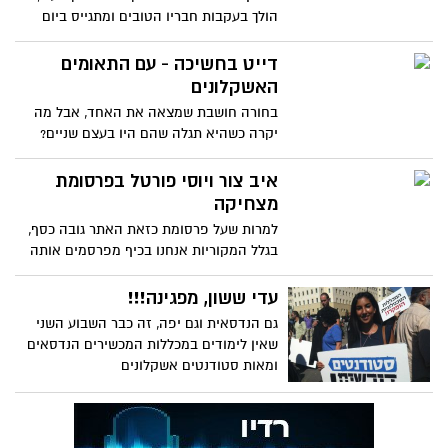
הולך בעקבות חבריו הטובים ומתגייס ביום
ראשון לגולני
דייט בחשיכה - עם התאומים
האשקלונים
בחורה חושבת שמצאה את האחד, אבל מה
יקרה כשהיא תגלה שהם היו בעצם שניים?
רפי וקובי לוי זוג אחים
איב צור ויוסי פורטל בפרסומת
מצחיקה
למרות שעל פרסומת כזאת האתר גובה כסף,
בגלל המקוריות אנחנו בכיף מפרסמים אותה
חינם :)
עדי ששון, מפגינה!!!
גם הנדסאית וגם יפה, זה כבר השבוע השני
שאין לימודים במכללות המכשירים הנדסאים
ומאות סטודנטים אשקלונים