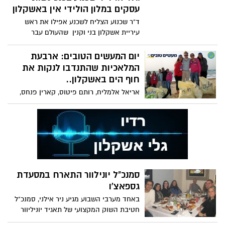
עסקים במלון הולידי אין באשקלון
ד"ר שכנוע הצליח לשכנע אפילו את ראש
עיריית אשקלון בני וקנין שהעולם עבר
לאינטרנט. כמאתיים נשים הגיעו
יום המעשים הטובים: ארבעת
המלאכיות שהתנדבו לנקות את
חוף הים באשקלון..
אריאל אלמליח, רותם פיטוס, קארין פנחס,
יערה הייזי, הגיעו אמש במסגרת יום 'המעשים
הטובים ' לחוף הים
סמנכ"ל יונילוור התארח במסעדת
גספאצ'ו
באחד מערבי השבוע מגיע ניר אילני, סמנכ"ל
חטיבת השוק המקצועי של תאגיד יוניליוור
בישראל, מלווה בצוות