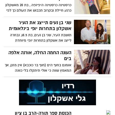
כרסטינה כרסטינה היפיופה , בת 20 מאשקלון
כרגע חיילת ובקרוב תכבוש את העולם כך לפי
התכנונים כרסטינה
שני בן נעים תייצג את העיר
אשקלון בתחרות יופי בינלאומית
תושבת העיר, שני בן נעים, בת 18.5, נבחרה
לייצג את אשקלון בתחרות יופי מיוחדת
לחירשים שתתקיים בצ'כיה
העונה החמה החלה, אורנה אלפה
בים
אומנם בחוף הים (חוף בר כוכבא) אין מזגן, אך
המאמץ שווה כי אולי תיתקלו בלי כוונה
באורנה אלפה היפה
הכנסת ספר תורה-הרב בן ציון