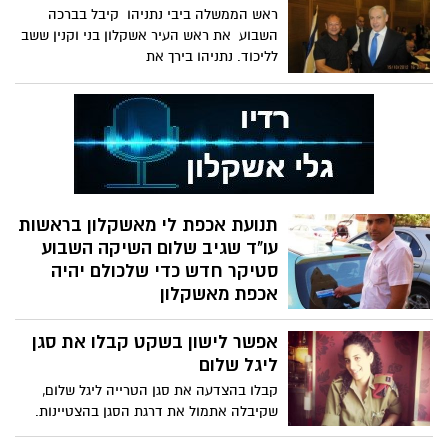
ראש הממשלה ביבי נתניהו קיבל בברכה
השבוע את ראש העיר אשקלון בני וקנין ששב
לליכוד. נתניהו בירך את
תנועת אכפת לי מאשקלון בראשות
עו"ד שגיב שלום השיקה השבוע
סטיקר חדש כדי שלכולם יהיה
אכפת מאשקלון
בשלב הראשון הסטיקר יופץ יודבק על כל
אפשר לישון בשקט קבלו את סגן
מוניות השעון ומוניות איילה (כ-100 מוניות)
כדי ליצור מודעות
ליגל שלום
קבלו בהצדעה את סגן הטרייה ליגל שלום,
שקיבלה אתמול את דרגת הסגן בהצטיינות.
ליגל התלבטה רבות בקריירה