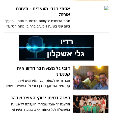
שני מקומות מקדימה
אסתי בגדי מעצבים - תצוגת
אופנה
תחת הכותרת 'לקוחות מדגמנות אסתי' תיערך
ביום שני בשעה 8 בערב ברחוב יפתח הגלעדי
בשכונת בברנע (מרכז
דובי גל מצא חבר חדש איתן
קסנטיני
חבר חדש לממונה על האירועים איתן
קסנטיני-השחקן בדרן דובי גל. השניים נפגשו
במלון גני דן בתיווכו של
הצגה בסימן ירוק: האוצר שבהר
ההצגה "האוצר שבהר" הועלתה לראשונה
באשקלון לכל כיתות א- ב במערך העירוני