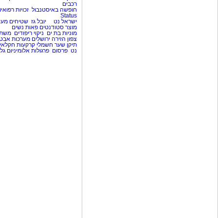
רכבים
חופשה באיסטנבול
זכויות רפואיו
Status
ישראל נט
יובל גז
שטיחים מעו
מוצר
סטודנטים
פאות נשים
מוניות בת ים
ניקוי ריפודים
משת
צפון
הזירה ירושלים
מערכות אבט
תיקן שער חשמלי
קרקעות חקלאי
נט
פרסום
פרגולות אלומיניום
גל