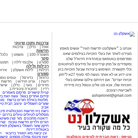
צרכנות ותוכן שיווקי
אוכל
נדלן
צרכנות
אנחנו ב ״אשקלונט חדשות העיר״ עושים מאמץ
חדשות
מצידנו לאתר את בעלי הזכויות בצילומים שאנו
משטרה 100
משפט
כלכל
סקר
מפרסמים בווטסאפ ובמהדורת הדוא"ל שלנו
ספורט
אלבומי לילה
תמונת
ומקפידים על מתן קרדיטים על מידעים לעיתונאים
רכילות ולילה
וכלי תקשורת. השימוש ביצירות שבעל הזכויות בהן
רכילות
לילות אשקלון
אירוע
ספורט
אינו ידוע או לא אותר נעשה לפי סעיף 27א ל"חוק
כדורגל
כדורסל
ענפים נוספ
זכויות יוצרים". אם זיהיתם צילום שאתם בעלי
דעות
ערוץ הוידאו
חדשות 
הזכויות שלו, אנא פנו אלינו ונטפל בזה מיידית
מדורים
נוער
נדלן
שישי 
רדיו
תחבורה ציבורית ב
לשביעות רצונכם.
קניית קישורים
פרסום מאמרים
ashqelonet@gmail.com
קידום אתרים בגוגל
עשה זאת בע
מלונות באילת
חורים ברשת
מגז
שערים חשמליים
עיצוב הבית
טיפ
אביב
נישה ניוז
חדשות הטכנולוגיה
פינו
מסלולים לטיולים
טיולים בדרום
ע
דיאטה
מתכונים
מור קורן
פשיטת
הורים וילדים
חדשות טובות
קורס
תיקון שער חשמלי באשקלון
תאיל
באנגלית
דירות
עין יבשה
מזג האוויר בדובאי
ח
נטיפס - רשת חברתית לטיפים והמלצות
יועץ פיננסי
גמילה מסמים
קישור