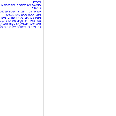
רכבים
חופשה באיסטנבול
זכויות רפואיו
Status
ישראל נט
יובל גז
שטיחים מעו
מוצר
סטודנטים
פאות נשים
מוניות בת ים
ניקוי ריפודים
משת
צפון
הזירה ירושלים
מערכות אבט
תיקן שער חשמלי
קרקעות חקלאי
נט
פרסום
פרגולות אלומיניום
גל