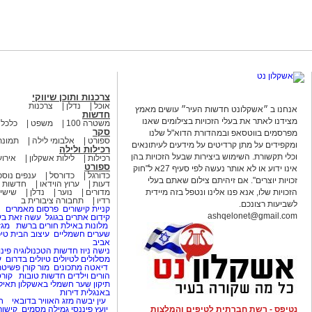
צרכנות ותוכן שיווקי
אוכל
נדלן
צרכנות
אנחנו ב ״אשקלונט חדשות העיר״ עושים מאמץ
חדשות
מצידנו לאתר את בעלי הזכויות בצילומים שאנו
משטרה 100
משפט
כלכל
סקר
מפרסמים בווטסאפ ובמהדורת הדוא"ל שלנו
ספורט
אלבומי לילה
תמונת
ומקפידים על מתן קרדיטים על מידעים לעיתונאים
רכילות ולילה
וכלי תקשורת. השימוש ביצירות שבעל הזכויות בהן
רכילות
לילות אשקלון
אירוע
ספורט
אינו ידוע או לא אותר נעשה לפי סעיף 27א ל"חוק
כדורגל
כדורסל
ענפים נוספ
זכויות יוצרים". אם זיהיתם צילום שאתם בעלי
דעות
ערוץ הוידאו
חדשות 
הזכויות שלו, אנא פנו אלינו ונטפל בזה מיידית
מדורים
נוער
נדלן
שישי 
רדיו
תחבורה ציבורית ב
לשביעות רצונכם.
קניית קישורים
פרסום מאמרים
ashqelonet@gmail.com
קידום אתרים בגוגל
עשה זאת בע
מלונות באילת
חורים ברשת
מגז
שערים חשמליים
עיצוב הבית
טיפ
אביב
נישה ניוז
חדשות הטכנולוגיה
פינו
מסלולים לטיולים
טיולים בדרום
ע
דיאטה
מתכונים
מור קורן
פשיטת
הורים וילדים
חדשות טובות
קורס
תיקון שער חשמלי באשקלון
תאיל
באנגלית
דירות
עין יבשה
מזג האוויר בדובאי
ח
נטיפס - רשת חברתית לטיפים והמלצות
יועץ פיננסי
גמילה מסמים
קישור