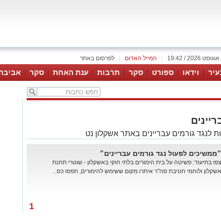
|
המייל האדום
|
לפרסום באתר
עיר
וידאו
ספורט
סקר
תרבות
ענת האחת
סקר
אביבה
ריינים
 לנגד גורמים עבריינים באתר אשקלון נט
ממשיכים לפעול נגד גורמים עבריינים״
פו בתיעוד: פשיטה על בית הימורים בלתי חוקי באשקלון - שוטרי תחנת
שקלון ולוחמי חטיבת סה"ר איתרו מקום ששימש להימורים, תפסו כס...
1