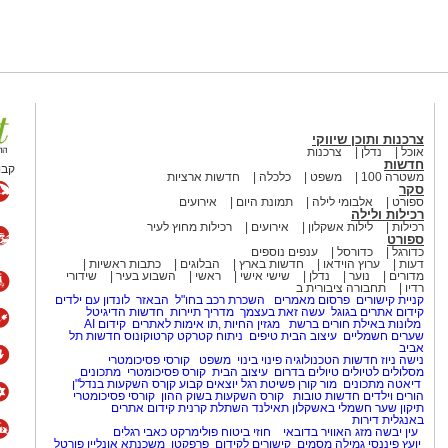
צרכנות ותוכן שיווקי
אוכל
נדלן
צרכנות
חדשות
קבו
משטרה 100
משפט
כלכלה
חדשות ארציות
סקר
ספורט
אלבומי לילה
תמונת היום
אירועים
רכילות ולילה
רכילות
לילות אשקלון
אירועים
רכילות מחוץ לעיר
ספורט
כדורגל
כדורסל
ענפים נוספים
דעות
ערוץ הוידאו
חדשות בארץ
הבלוגים
כתבות ראשיות
מדורים
נוער
נדלן
שישי אישי
ראשי
השבוע בעיר
שידורי
רדיו
תחבורה ציבורית ב
קניית קישורים
פרסום מאמרים
השכרת רכב בחו"ל
הבאזר
לונדון עם ילדים
קידום אתרים בגוגל
עשה זאת בעצמך
מדריך תיירות
חדשות הדיגיטל
מלונות באילת
חורים ברשת
מגזין החיות
,
תו אימות לאתרים
קידום AI
שערים חשמליים
עיצוב הבית
טיפים
ניתוח קטרקט
קרטוקונוס
חדשות תל
אביב
נישה ניוז
חדשות הטכנולוגיה
פינוי בינוי
משפט
קורסי פסיכומטרי
מסלולים לטיולים
טיולים בדרום
עיצוב הבית
קורס פסיכומטרי
מתכונים
דיאטה
מתכונים
מור קורן
פשיטת רגל
יוצאים קבוע
קןרס השקעות בנדל"ן
הורים וילדים
חדשות טובות
קורס השקעות בשוק ההון
קורסי פסיכומטרי
תיקון שער חשמלי באשקלון
תאילנד
השתלת קרנית
קידום אתרים
באנגלית
דירות
עין יבשה
מזג האוויר בדובאי
חוזי ביטוח
פולימרקט
כאבי רגלים
יועץ פיננסי
גמילה מסמים
קישורים לקידום
פרפקטו
משכנתא אונליין
פורטל