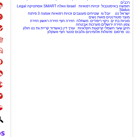
רכבים
חופשה באיסטנבול
זכויות רפואיות
Israel
וואלה SMART
אסתטיקה
Legal
Status
ישראל נט
יובל גז
שטיחים מעוצבים
זכויות רפואיות
אומגה 3
פיתוח
מוצר
סטודנטים
פאות נשים
מוניות בת ים
ניקוי ריפודים
משתלה
הזירה חוף
הזירה ראשון
הזירה
צפון
הזירה ירושלים
מערכות אבטחה
תיקן שער חשמלי
קרקעות חקלאיות
עורך דין באשדוד
קריית גת נט
חולון
נט
פרסום
פרגולות אלומיניום
גלובוס סנטר חוף אשקלון