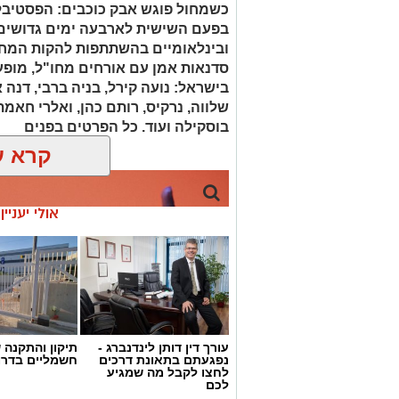
כשמחול פוגש אבק כוכבים: הפסטיבל
בפעם השישית לארבעה ימים גדושים 
ובינלאומיים בהשתתפות להקות המחול
סדנאות אמן עם אורחים מחו"ל, מופע
בישראל: נועה קירל, בניה ברבי, דנה א
שלווה, נרקיס, רותם כהן, ואלרי חאמתי
בוסקילה ועוד. כל הפרטים בפנים
קרא ע
אולי יעניי
עורך דין דותן לינדנברג -
תיקון והתקנה 
נפגעתם בתאונת דרכים
חשמליים בדרו
לחצו לקבל מה שמגיע
לכם