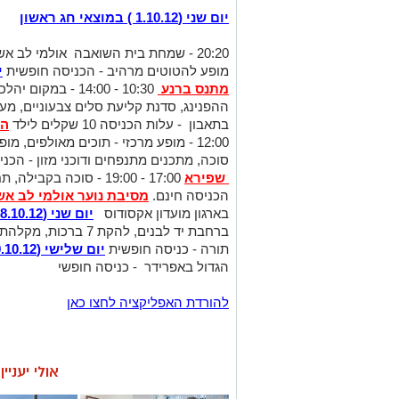
יום שני (1.10.12 ) במוצאי חג ראשון
20:20 - שמחת בית השואבה אולמי לב 
מופע להטוטים מרהיב - הכניסה חופשית
י
מתנס ברנע
10:30 - 14:00 - ב
ההפנינג, סדנת קליעת סלים צבעוניים, מע
בתאבון - עלות הכניסה 10 שקלים לילד
הפ
12:00 - מופע מרכזי - תוכים מאולפים, 
סוכה, מתכנים מתנפחים ודוכני מזון - הכנ
שפירא
17:00 - 19:00 - סוכה ב
הכניסה חינם.
מסיבת נוער אולמי לב אש
בארגון מועדון אקסודוס
יום שני (8.10.12) - שמחת תורה
ברחבת יד לבנים, להקת 
תורה - כניסה חופשית
יום שלישי (9.10.12) איסרו חג
הגדול באפרידר - כניסה חופשי
להורדת האפליקציה לחצו כאן
אולי יעניי