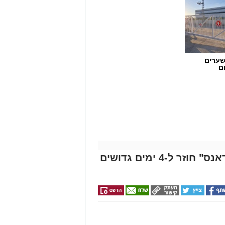
שערים
ם
ביוני הקרוב: פסטיבל "אשדודאנס" חוזר ל-4 ימים גדושים