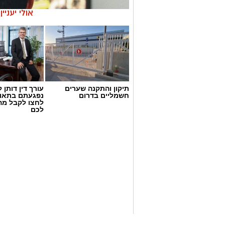
אולי יעניי
מופע הנעילה, יוקדש לזכרו של צביקה פי
את הפסטיבל יפתח המופע "נקודה בזמן – ס
שקמה כאן מדינה, היה כאן מחול ישראלי. ר
לאחד מסמלי ההתיישבות. מאז פגש המחול 
התרחב והעמיק, וכיום הוא רק מנה אחת ב
תיקון והתקנה שערים
עורך דין דותן ל
חשמליים בדרום
נפגעתם בתאונ
לחצו לקבל מה
את כל השינויים המרתקים האלה שחלו במח
לכם
הבלתי נשכחים שהניעו אותו להתפתח ולהת
https://pixabay.com
בתודעה והמאפיינים המקומיים שהשתלבו ב
לסיפור אחד צבעוני וקסום - סיפורו של המ
סדרה מומלצת בנטפליקס סדרות חדשו
פסטיבל אשדודאנס -
26-29/06, ברחבי העיר אשדוד.
המורדת - Unorthodox
כרטיסים
לחצו כאן!
, לתכנייה המלאה
לח
השחקנית הישראלית שירה האס מביאה הר
במופע משתתפים: נועה קירל (עם הפתעה 
שעוסקת בהמלטות מהחיים בקהילה החרדית
שלוה, נרקיס, בניה ברבי, אוהד שרגאי, סגיב
ברלין ניו יורק ועל ציר הזמן שלפני החז
כ-2000 רקדנים - מראשיתו של הפולקל
הגבולות.
סדרה מעולה לצפייה בששי שבת ! שירה ה