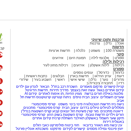
ריית "השחקנית הטובה ביותר".
 פדרלי במדינת ניו יורק ,רחל פרייר,
ה מציגות תמונה מעוותת.
פייה ישירה .
צרכנות ותוכן שיווקי
אוכל
נדלן
צרכנות
חדשות
קבו
משטרה 100
משפט
כלכלה
חדשות ארציות
סקר
ספורט
אלבומי לילה
תמונת היום
אירועים
רכילות ולילה
רכילות
לילות אשקלון
אירועים
רכילות מחוץ לעיר
ספורט
 שנוצרו במזרח הרחוק. תולדות
כדורגל
כדורסל
ענפים נוספים
דעות
ערוץ הוידאו
חדשות בארץ
הבלוגים
כתבות ראשיות
 המעולה שוב מצמידה אותך למסך ולא
מדורים
נוער
נדלן
שישי אישי
ראשי
השבוע בעיר
שידורי
רדיו
תחבורה ציבורית ב
עצור את השידור לכמה דקות.
קניית קישורים
פרסום מאמרים
השכרת רכב בחו"ל
הבאזר
לונדון עם ילדים
קידום אתרים בגוגל
עשה זאת בעצמך
מדריך תיירות
חדשות הדיגיטל
מלונות באילת
חורים ברשת
מגזין החיות
,
תו אימות לאתרים
קידום AI
אז על מה הסדרה המקורית של נטפליקס (original netflix series) מדובר מפגש בין
שערים חשמליים
עיצוב הבית
טיפים
ניתוח קטרקט
קרטוקונוס
חדשות תל
אביב
פרי ילדים עם הפרעת אישיות
נישה ניוז
חדשות הטכנולוגיה
פינוי בינוי
משפט
קורסי פסיכומטרי
 של ריפוי והשלמה.
מסלולים לטיולים
טיולים בדרום
עיצוב הבית
קורס פסיכומטרי
מתכונים
דיאטה
מתכונים
מור קורן
פשיטת רגל
יוצאים קבוע
קןרס השקעות בנדל"ן
הורים וילדים
חדשות טובות
קורס השקעות בשוק ההון
קורסי פסיכומטרי
תיקון שער חשמלי באשקלון
תאילנד
השתלת קרנית
קידום אתרים
באנגלית
דירות
עין יבשה
מזג האוויר בדובאי
חוזי ביטוח
פולימרקט
כאבי רגלים
יועץ פיננסי
גמילה מסמים
קישורים לקידום
פרפקטו
משכנתא אונליין
פורטל