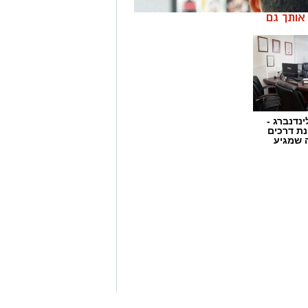
ן אותך גם
ק
יפורו של המחול הישראלי": עוד לפני
יקודי העם סיפקו לחלוצים הפוגה והפכו
הישראלי אינסוף סגנונות, השתנה,
תפריט העשיר של היצירה הישראלית.
ינדנברג -
ת דרכים
 שמגיע
ול הישראלי, הרגעים הגדולים והשירים
רחב, היוצרים הגדולים שנחקקו
סגנונות שהתאזרחו כאן בארץ - הפכנו
חול הישראלי.
ת תרגום עברית מובנה
לאתר הפסטיבל ורכישת
צו כאן!
בה מאד כבוד על הופעתה במיני סדרה
מיוחדת מאד לאורחי הפסטיבל), להקת
 בניו יורק. העלילה מתרחשת בקו
 כהן, דני רובס וואלרי חמאתי, יחד עם
רה בשאלה של האם ואחר כך שלה.
ור ועד היצירה העכשווית המרתקת ופורצת
אס מרגשת לאורך כל הדרך במשחק יוצא