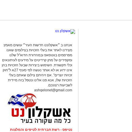
דופן שזה אותה במועמדת לפרס אמי בקטגו
מרסל ומלי
בצד השבחים חשוב לצטט אתבית משפט אזרחי
שאמרה בתדובה לסדרה כי חלק מהסצנות ב
הסדרה מבוססת על רומן מאת דבורה פלדמן. סה"כ 4 פרקים לצ
נטפליקס תכנים חדשים מקוריים netflix
אנחנו ב ״אשקלונט חדשות העיר״ עושים מאמץ
מצידנו לאתר את בעלי הזכויות בצילומים שאנו
מפרסמים בווטסאפ ובמהדורת הדוא"ל שלנו
חדרי הנפש עונה 1
ומקפידים על מתן קרדיטים על מידעים לעיתונאים
וכלי תקשורת. השימוש ביצירות שבעל הזכויות בהן
אינו ידוע או לא אותר נעשה לפי סעיף 27א ל"חוק
לפעמים אני מוצא הרבה חן בצפייה בסדרות
זכויות יוצרים". אם זיהיתם צילום שאתם בעלי
ארתאדל הייתה אחת מהן וכעת חדרי הנפש
הזכויות שלו, אנא פנו אלינו ונטפל בזה מיידית
נותנת לך לקום להכין קפה. מזל שאפשר ל
לשביעות רצונכם.
ashqelonet@gmail.com
אח מסור במחלקה פסיכיאטרית למחברת ס
אנטי-חברתית מוביל את שניהם למסע מרגש
ועוד כמה המלצות לצפייה ישירה
ערב מחווה לשיריו של אביהו מדינה
נטיפס - רשת חברתית לטיפים והמלצות