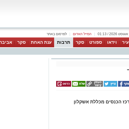
|
המייל האדום
|
לפרסום באתר
יר
וידאו
ספורט
סקר
תרבות
ענת האחת
סקר
אביבה
ישי 2015\03\24 בשעה 13:00 מרכז הכנסים מכללת אשקלון