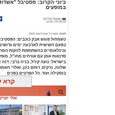
במופעים
שמואל סרדינס
07.05.23 / 12:51
תגים:
פסטיבל אשדודאנס 2023
כשמחול פוגש אבק כוכבים: הפסטיבל
בפעם השישית לארבעה ימים גדושים 
ובינלאומיים בהשתתפות להקות המחול
סדנאות אמן עם אורחים מחו"ל, מופע
בישראל: נועה קירל, בניה ברבי, דנה א
שלווה, נרקיס, רותם כהן, ואלרי חאמתי
בוסקילה ועוד. כל הפרטים בפנים
קרא ע
אולי יעניי