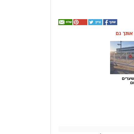
ן אותך גם
שערים
ם