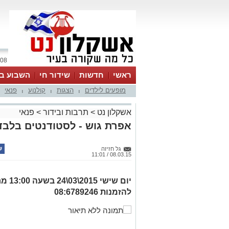
08 אוגוסט 2026 / 01:13
ראשי
חדשות
שידור חי
השבוע בע
מופעים לילדים
הצגות
קולנוע
פנאי
|
|
|
אשקלון נט
>
תרבות ובידור
>
פנאי
אפרת גוש - לסטודנטים בלבד
גל חזיזה
08.03.15 / 11:01
יום ש
להזמנות 08:6789246