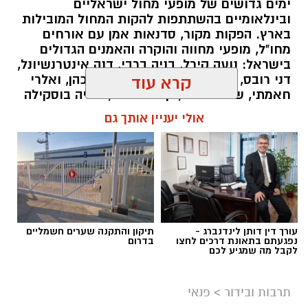
ימים גדושים של מופעי מחול ישראליים
ובינלאומיים בהשתתפות להקות המחול המובילות
בארץ. הפקות מקור, סדנאות אמן עם אורחים
מחו"ל, מופעי מחווה והוקרה והאמנים הגדולים
בישראל: נועה קירל, בניה ברבי, דנה אינטרנשיונל,
דני רובס, להקת שלווה, נרקיס, רותם כהן, ואלרי
קרא עוד
חאמתי, שימי תבורי, קובי אפללו, מאיה בוסקילה
ועוד. כל הפרטים בפנים
אולי יעניין אותך גם
שמואל סרדינס / 12:51 07.05.23
תגים:
פסטיבל אשדודאנס 2023
עורך דין דותן לינדנברג -
תיקון והתקנה שערים חשמליים
נפגעתם בתאונת דרכים לחצו
בדרום
לקבל מה שמגיע לכם
תרבות ובידור
>
פנאי