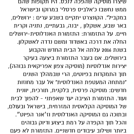
שיצרו מוסיקה שהפכה לנכס. היו תקופות שהם
ממש נחשבו כ'אלביס פרסלי' במרוקו ובישראל
במקביל". הקונצרט יתקיים בשבע ערים : ירושלים,
באר שבע, אשקלון , יבנה, גבעתיים, נתניה וקרית
חיים. על התזמורת: התזמורת האנדלוסית-ירושלים
החלה את דרכה באשדוד ומשם נדדה לאשקלון.
בשנת 2016 עלתה אל הבית החדש והקבוע
בירושלים. אם בעבר התזמורת ביצעה בעיקר
יצירות אנדלוסיות (מוסיקה צפון אפריקאית גבוהה),
תוך התמקדות בפיוטים, הרי שבמהלך השנים
"נמתחה המעטפת האנדלוסית" אל עבר מחוזות
חדשים: מוסיקה פרסית, בלקנית, תורכית, יוונית
ועוד. התזמורת הציבה יעד שאפתני - להפוך לבית
של המוסיקה הקלאסית המזרחית, בישראל ובעולם,
ובתוכה גם המוסיקה האנדלוסית וז׳אנר הפיוט״.
והכל תוך הקפדה על רמת ביצוע ודיוק גבוהים
ביותר ושילוב עיבודים חדשניים. התזמורת לא פעם