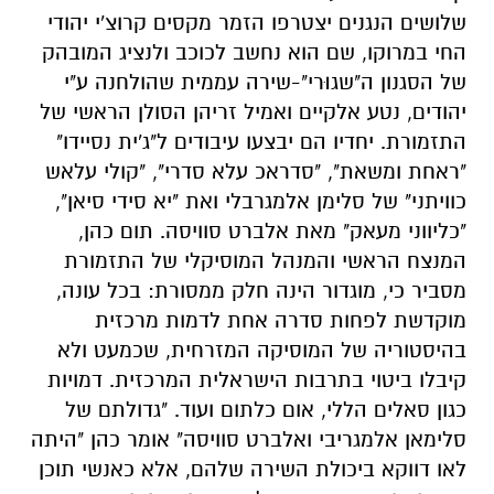
שלושים הנגנים יצטרפו הזמר מקסים קרוצ'י יהודי
החי במרוקו, שם הוא נחשב לכוכב ולנציג המובהק
של הסגנון ה"שגוּרי"-שירה עממית שהולחנה ע"י
יהודים, נטע אלקיים ואמיל זריהן הסולן הראשי של
התזמורת. יחדיו הם יבצעו עיבודים ל"ג'ית נסיידו"
"ראחת ומשאת", "סדראכ עלא סדרי", "קולי עלאש
כוויתני" של סלימן אלמגרבלי ואת "יא סידי סיאן",
"כליווני מעאק" מאת אלברט סוויסה. תום כהן,
המנצח הראשי והמנהל המוסיקלי של התזמורת
מסביר כי, מוגדור הינה חלק ממסורת: בכל עונה,
מוקדשת לפחות סדרה אחת לדמות מרכזית
בהיסטוריה של המוסיקה המזרחית, שכמעט ולא
קיבלו ביטוי בתרבות הישראלית המרכזית. דמויות
כגון סאלים הללי, אום כלתום ועוד. "גדולתם של
סלימאן אלמגריבי ואלברט סוויסה" אומר כהן "היתה
לאו דווקא ביכולת השירה שלהם, אלא כאנשי תוכן