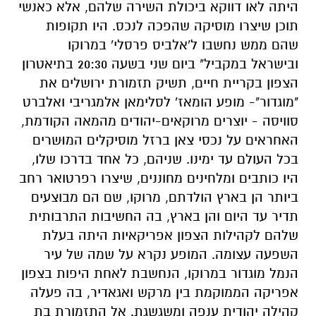
היתה לאו דווקא ביכולת השירה שלהם, אלא כאנשי
תוכן שיצרו מוסיקה שהפכה לנכס. היו תקופות
שהם ממש נחשבו ל'אלביס פרסלי' במרוקו
ובישראל במקביל" ביום שני בשעה 20:30 בתיאטרון
הצפון בקריית חיים, תשיק תזמורת ירושלים את
"מוגדור"- מופע הומאז' לסלימאן אלמגריבי ואלברט
סוויסה - יוצרים מרוקאים-יהודים מהמאה הקודמת,
האחראים על נכסי צאן ברזל מוסיקלים המוּשרים
בכל העולם עד ימינו. שניהם, כל אחד בדרכו שלו,
היו כותבים ומלחינים מחוננים, שיצרו רפרטואר רחב
ביותר הן בארץ הולדתם, מרוקו, שם הם מבוצעים
תדיר עד היום והן בארץ, בה החשיבות התרבותית
שלהם לקהילות הצפון אפריקאיות היתה בעלת
השפעה עצומה. המופע נקרא על שמה של עיר
הנמל מוגדור במרוקו, הנחשבת לאחת היפות בצפון
אפריקה הממוקמת בין מרקש ואגאדיר, בה פעלה
קהילה יהודית ענפה ומשגשגת. אל התזמורת בת