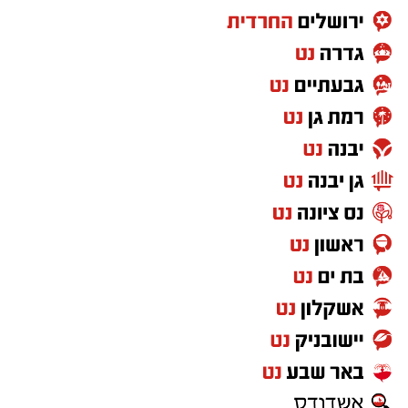
הוא מביא רוח ובשורה חדשה בתוכנית האומנותית
ובניהול האמנותי, מקצועיות ברמה הגבוהה ביותר -
בתנאים האופטימליים לאורחי הפסטיבל, לצוות
המקצועי ולקהל שמגיע מרחבי הארץ והעולם.
השנה השישית של הפסטיבל מציגה מבט משולב
אל השורשים והצמרות של המחול. רקדניות
ורקדנים שהניחו את היסודות לתרבות הריקוד
בישראל זוכים השנה למקום מיוחד בפסטיבל
ולצידם נציגים של הדור הבא והמבטיח.
התנועה הבין-דורית הזו מזמינה כל אחת ואחד
למצוא את המקום שלו על רחבת הריקודים, לגלות
את היופי האינסופי שטמון בריקוד וליהנות משפע
עצום ומסחרר של סגנונות ואמנים.