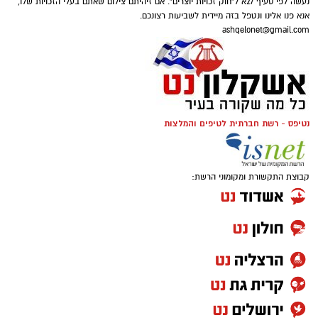
נעשה לפי סעיף 27א ל"חוק זכויות יוצרים". אם זיהיתם צילום שאתם בעלי הזכויות שלו,
אנא פנו אלינו ונטפל בזה מיידית לשביעות רצונכם.
ashqelonet@gmail.com
נטיפס - רשת חברתית לטיפים והמלצות
קבוצת התקשורת ומקומוני הרשת:
נעה קירל. צילום: ערן לוי
עם מגוון רחב של הפקות מקור, סדנאות ואווירה
ייחודית וצבעונית, אפשר בקלות להגדיר את
פסטיבל אשדודאנס כפסטיבל הריקוד מודל 2.0.