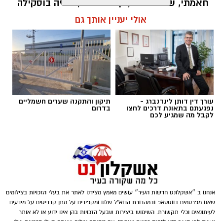
חאמתי, שימי תבורי, קובי אפללו, מאיה בוסקילה
ועוד. כל הפרטים בפנים
אולי יעניין אותך גם
שמואל סרדינס / 12:51 07.05.23
תגים:
פסטיבל אשדודאנס 2023
עורך דין דותן לינדנברג -
תיקון והתקנה שערים חשמליים
נפגעתם בתאונת דרכים לחצו
בדרום
לקבל מה שמגיע לכם
אנחנו ב ״אשקלונט חדשות העיר״ עושים מאמץ מצידנו לאתר את בעלי הזכויות בצילומים
שאנו מפרסמים בווטסאפ ובמהדורת הדוא"ל שלנו ומקפידים על מתן קרדיטים על מידעים
לעיתונאים וכלי תקשורת. השימוש ביצירות שבעל הזכויות בהן אינו ידוע או לא אותר