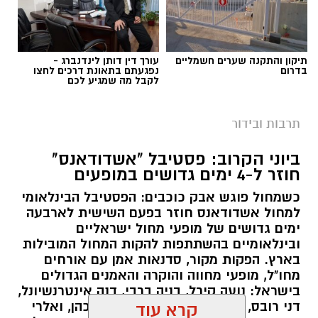
תיקון והתקנה שערים חשמליים
עורך דין דותן לינדנברג -
בדרום
נפגעתם בתאונת דרכים לחצו
לקבל מה שמגיע לכם
תרבות ובידור
ביוני הקרוב: פסטיבל "אשדודאנס"
חוזר ל-4 ימים גדושים במופעים
כשמחול פוגש אבק כוכבים: הפסטיבל הבינלאומי
למחול אשדודאנס חוזר בפעם השישית לארבעה
ימים גדושים של מופעי מחול ישראליים
ובינלאומיים בהשתתפות להקות המחול המובילות
בארץ. הפקות מקור, סדנאות אמן עם אורחים
מחו"ל, מופעי מחווה והוקרה והאמנים הגדולים
בישראל: נועה קירל, בניה ברבי, דנה אינטרנשיונל,
דני רובס, להקת שלווה, נרקיס, רותם כהן, ואלרי
קרא עוד