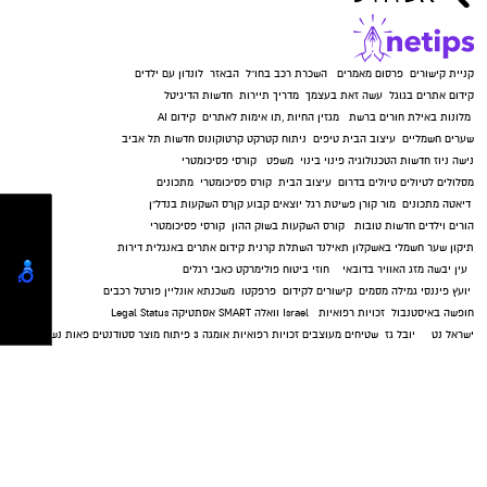
קניית קישורים
פרסום מאמרים
השכרת רכב בחו"ל
הבאזר
לונדון עם ילדים
קידום אתרים בגוגל
עשה זאת בעצמך
מדריך תיירות
חדשות הדיגיטל
מלונות באילת
חורים ברשת
מגזין החיות
,
תו אימות לאתרים
קידום AI
שערים חשמליים
עיצוב הבית
טיפים
ניתוח קטרקט
קרטוקונוס
חדשות תל אביב
נישה ניוז
חדשות הטכנולוגיה
פינוי בינוי
משפט
קורסי פסיכומטרי
מסלולים לטיולים
טיולים בדרום
עיצוב הבית
קורס פסיכומטרי
מתכונים
דיאטה
מתכונים
מור קורן
פשיטת רגל
יוצאים קבוע
קןרס השקעות בנדל"ן
הורים וילדים
חדשות טובות
קורס השקעות בשוק ההון
קורסי פסיכומטרי
תיקון שער חשמלי באשקלון
תאילנד
השתלת קרנית
קידום אתרים באנגלית
דירות
עין יבשה
מזג האוויר בדובאי
חוזי ביטוח
פולימרקט
כאבי רגלים
יועץ פיננסי
גמילה מסמים
קישורים לקידום
פרפקטו
משכנתא אונליין
פורטל רכבים
חופשה באיסטנבול
זכויות רפואיות
Israel
וואלה SMART
אסתטיקה
Legal Status
ישראל נט
יובל גז
שטיחים מעוצבים
זכויות רפואיות
אומגה 3
פיתוח מוצר
סטודנטים
פאות נשים
מופע הנעילה, יוקדש לזכרו של צביקה פיק
מוניות בת ים
ניקוי ריפודים
משתלה
הזירה חוף
הזירה ראשון
הזירה צפון
הזירה ירושלים
מערכות
אבטחה
תיקן שער חשמלי
קרקעות חקלאיות
עורך דין באשדוד
קריית גת נט
חולון נט
פרסום
פרגולות
את הפסטיבל יפתח המופע "נקודה בזמן – סיפורו
גלובוס סנטר חוף אשקלון
אלומיניום
של המחול הישראלי": עוד לפני שקמה כאן מדינה,
היה כאן מחול ישראלי. ריקודי העם סיפקו לחלוצים