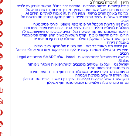
רדיו
תחבורה ציבורית ב
קניית קישורים
פרסום מאמרים
השכרת רכב בחו"ל
הבאזר
לונדון עם ילדים
קידום אתרים בגוגל
עשה זאת בעצמך
מדריך תיירות
חדשות הדיגיטל
מלונות באילת
חורים ברשת
מגזין החיות
,
תו אימות לאתרים
קידום AI
שערים חשמליים
עיצוב הבית
טיפים
ניתוח קטרקט
קרטוקונוס
חדשות תל
אביב
נישה ניוז
חדשות הטכנולוגיה
פינוי בינוי
משפט
קורסי פסיכומטרי
מסלולים לטיולים
טיולים בדרום
עיצוב הבית
קורס פסיכומטרי
מתכונים
דיאטה
מתכונים
מור קורן
פשיטת רגל
יוצאים קבוע
קןרס השקעות בנדל"ן
הורים וילדים
חדשות טובות
קורס השקעות בשוק ההון
קורסי פסיכומטרי
תיקון שער חשמלי באשקלון
תאילנד
השתלת קרנית
קידום אתרים
באנגלית
דירות
עין יבשה
מזג האוויר בדובאי
חוזי ביטוח
פולימרקט
כאבי רגלים
יועץ פיננסי
גמילה מסמים
קישורים לקידום
פרפקטו
משכנתא אונליין
פורטל
רכבים
חופשה באיסטנבול
זכויות רפואיות
Israel
וואלה SMART
אסתטיקה
Legal
Status
ישראל נט
יובל גז
שטיחים מעוצבים
זכויות רפואיות
אומגה 3
פיתוח
מוצר
סטודנטים
פאות נשים
מוניות בת ים
ניקוי ריפודים
משתלה
הזירה חוף
הזירה ראשון
הזירה
צפון
הזירה ירושלים
מערכות אבטחה
תיקן שער חשמלי
קרקעות חקלאיות
עורך דין באשדוד
קריית גת נט
חולון
נט
פרסום
פרגולות אלומיניום
גלובוס סנטר חוף אשקלון