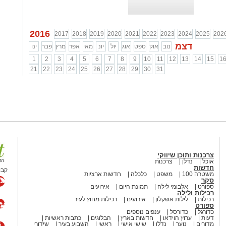
2016
2017
2018
2019
2020
2021
2022
2023
2024
2025
202
דצמ
נוב
אוק
ספט
אוג
יול
יונ
מאי
אפר
מרץ
פבר
ינו
1
2
3
4
5
6
7
8
9
10
11
12
13
14
15
1
21
22
23
24
25
26
27
28
29
30
31
צרכנות ותוכן שיווקי
אוכל
נדלן
צרכנות
חדשות
קבו
משטרה 100
משפט
כלכלה
חדשות ארציות
סקר
ספורט
אלבומי לילה
תמונת היום
אירועים
רכילות ולילה
רכילות
לילות אשקלון
אירועים
רכילות מחוץ לעיר
ספורט
כדורגל
כדורסל
ענפים נוספים
דעות
ערוץ הוידאו
חדשות בארץ
הבלוגים
כתבות ראשיות
מדורים
נוער
נדלן
שישי אישי
ראשי
השבוע בעיר
שידורי