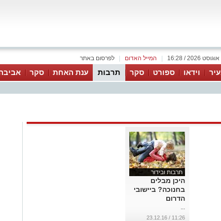
|
המייל האדום
|
לפרסום באתר
יר
וידאו
ספורט
סקר
תרבות
ענת האחת
סקר
אביבה
תרבות ובידור
היכן מבלים
בחנוכה? ביישובי
הדרום
...
11:26 / 23.12.16