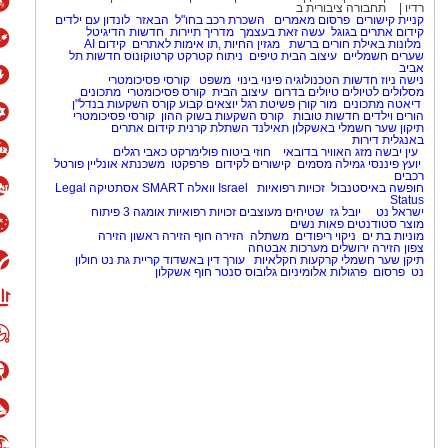
רדיו
תחבורה ציבורית ב
קניית קישורים
פרסום מאמרים
השכרת רכב בחו"ל
הבאזר
לונדון עם ילדים
קידום אתרים בגוגל
עשה זאת בעצמך
מדריך תיירות
חדשות הדיגיטל
מלונות באילת
חורים ברשת
מגזין החיות
,
תו אימות לאתרים
קידום AI
שערים חשמליים
עיצוב הבית
טיפים
ניתוח קטרקט
קרטוקונוס
חדשות תל
אביב
נישה ניוז
חדשות הטכנולוגיה
פינוי בינוי
משפט
קורסי פסיכומטרי
מסלולים לטיולים
טיולים בדרום
עיצוב הבית
קורס פסיכומטרי
מתכונים
דיאטה
מתכונים
מור קורן
פשיטת רגל
יוצאים קבוע
קןרס השקעות בנדל"ן
הורים וילדים
חדשות טובות
קורס השקעות בשוק ההון
קורסי פסיכומטרי
תיקון שער חשמלי באשקלון
תאילנד
השתלת קרנית
קידום אתרים
באנגלית
דירות
עין יבשה
מזג האוויר בדובאי
חוזי ביטוח
פולימרקט
כאבי רגלים
יועץ פיננסי
גמילה מסמים
קישורים לקידום
פרפקטו
משכנתא אונליין
פורטל
רכבים
חופשה באיסטנבול
זכויות רפואיות
Israel
וואלה SMART
אסתטיקה
Legal
Status
ישראל נט
יובל גז
שטיחים מעוצבים
זכויות רפואיות
אומגה 3
פיתוח
מוצר
סטודנטים
פאות נשים
מוניות בת ים
ניקוי ריפודים
משתלה
הזירה חוף
הזירה ראשון
הזירה
צפון
הזירה ירושלים
מערכות אבטחה
תיקן שער חשמלי
קרקעות חקלאיות
עורך דין באשדוד
קריית גת נט
חולון
נט
פרסום
פרגולות אלומיניום
גלובוס סנטר חוף אשקלון