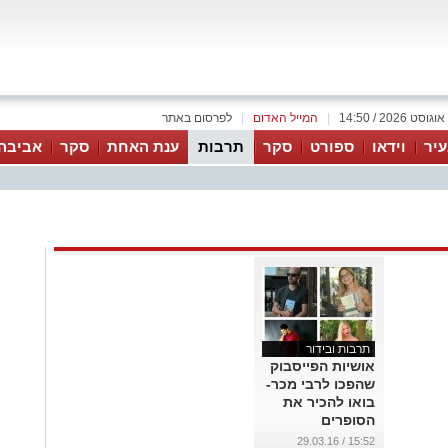
|
המייל האדום
|
לפרסום באתר
יר
וידאו
ספורט
סקר
תרבות
ענת האחת
סקר
אביבה
תרבות ובידור
אושיות הפייסבוק
שהפכו לרבי מכר-
בואו להכיר את
הסופרים
החדשים!
15:52 / 29.03.16