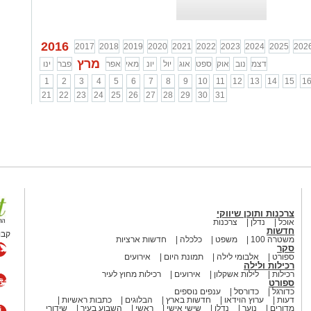
...
2016
2017
2018
2019
2020
2021
2022
2023
2024
2025
202
מרץ
דצמ
נוב
אוק
ספט
אוג
יול
יונ
מאי
אפר
פבר
ינו
1
2
3
4
5
6
7
8
9
10
11
12
13
14
15
1
21
22
23
24
25
26
27
28
29
30
31
צרכנות ותוכן שיווקי
אוכל
נדלן
צרכנות
חדשות
קבו
משטרה 100
משפט
כלכלה
חדשות ארציות
סקר
ספורט
אלבומי לילה
תמונת היום
אירועים
רכילות ולילה
רכילות
לילות אשקלון
אירועים
רכילות מחוץ לעיר
ספורט
כדורגל
כדורסל
ענפים נוספים
דעות
ערוץ הוידאו
חדשות בארץ
הבלוגים
כתבות ראשיות
מדורים
נוער
נדלן
שישי אישי
ראשי
השבוע בעיר
שידורי