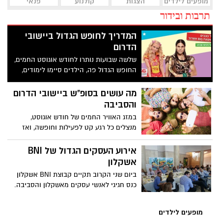
מופעים לילדים
הצגות
קולנוע
פנאי
תרבות ובידור
המדריך לחופש הגדול ביישובי
הדרום
שלשה שבועות נותרו לחודש אוגוסט החמים,
החופש הגדול פה, הילדים סיימו לימודים,
גנים וקייטנות. מי שלא סגר חופשה או שכבר
חזר ממנה... עשוי לחפש פעילויות. אז אין
מה עושים בסופ"ש ביישובי הדרום
צורך לנסוע רחוק, ריכזנו עבורכם את כל
והסביבה
האטרקציות לשבועות הקרובים . מומלץ
במזג האוויר החמים של חודש אוגוסט,
לעקוב וליהנות משפע של בילויים ופעילויות
מנצלים כל רגע קט לפעילות וחופשה, ואז
לכל המשפחה.
מגיע השבת ... כמה חיכינו !!! כל מה שנשאר
זה למצוא את האטרקציה היצירתית
אירוע העסקים הגדול של BNI
והמקורית לבילוי משותף עם הילדים, חברים
אשקלון
בן/בת הזוג. ריכזנו לכם את המומלצים
ביום שני הקרוב תקיים קבוצת BNI אשקלון
לסופ"ש ביישובי הדרום והסביבה. תהנו
כנס חגיגי לאנשי עסקים מאשקלון והסביבה.
מופעים לילדים