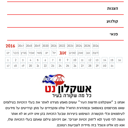
הצגות
קולנוע
פנאי
2016
2017
2018
2019
2020
2021
2022
2023
2024
2025
2026
אוג
דצמ
נוב
אוק
ספט
יול
יונ
מאי
אפר
מרץ
פבר
ינו
1
2
3
4
5
6
7
8
9
10
11
12
13
14
15
16
17
18
19
20
21
22
23
24
25
26
27
28
29
30
31
אנחנו ב ״אשקלונט חדשות העיר״ עושים מאמץ מצידנו לאתר את בעלי הזכויות בצילומים
שאנו מפרסמים בווטסאפ ובמהדורת הדוא"ל שלנו ומקפידים על מתן קרדיטים על מידעים
לעיתונאים וכלי תקשורת. השימוש ביצירות שבעל הזכויות בהן אינו ידוע או לא אותר
נעשה לפי סעיף 27א ל"חוק זכויות יוצרים". אם זיהיתם צילום שאתם בעלי הזכויות שלו,
אנא פנו אלינו ונטפל בזה מיידית לשביעות רצונכם.