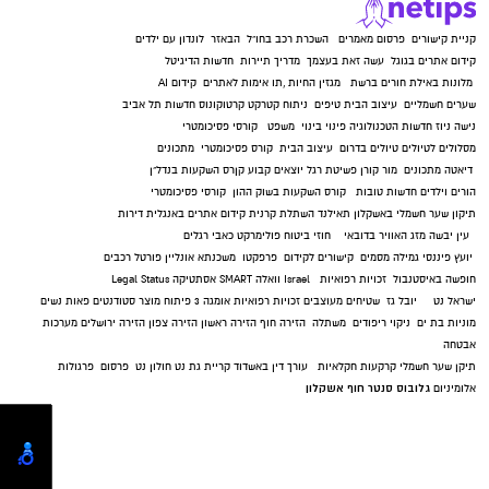
קניית קישורים
פרסום מאמרים
השכרת רכב בחו"ל
הבאזר
לונדון עם ילדים
קידום אתרים בגוגל
עשה זאת בעצמך
מדריך תיירות
חדשות הדיגיטל
מלונות באילת
חורים ברשת
מגזין החיות
,
תו אימות לאתרים
קידום AI
שערים חשמליים
עיצוב הבית
טיפים
ניתוח קטרקט
קרטוקונוס
חדשות תל אביב
נישה ניוז
חדשות הטכנולוגיה
פינוי בינוי
משפט
קורסי פסיכומטרי
מסלולים לטיולים
טיולים בדרום
עיצוב הבית
קורס פסיכומטרי
מתכונים
דיאטה
מתכונים
מור קורן
פשיטת רגל
יוצאים קבוע
קןרס השקעות בנדל"ן
הורים וילדים
חדשות טובות
קורס השקעות בשוק ההון
קורסי פסיכומטרי
תיקון שער חשמלי באשקלון
תאילנד
השתלת קרנית
קידום אתרים באנגלית
דירות
עין יבשה
מזג האוויר בדובאי
חוזי ביטוח
פולימרקט
כאבי רגלים
יועץ פיננסי
גמילה מסמים
קישורים לקידום
פרפקטו
משכנתא אונליין
פורטל רכבים
חופשה באיסטנבול
זכויות רפואיות
Israel
וואלה SMART
אסתטיקה
Legal Status
ישראל נט
יובל גז
שטיחים מעוצבים
זכויות רפואיות
אומגה 3
פיתוח מוצר
סטודנטים
פאות נשים
מוניות בת ים
ניקוי ריפודים
משתלה
הזירה חוף
הזירה ראשון
הזירה צפון
הזירה ירושלים
מערכות
אבטחה
תיקן שער חשמלי
קרקעות חקלאיות
עורך דין באשדוד
קריית גת נט
חולון נט
פרסום
פרגולות
גלובוס סנטר חוף אשקלון
אלומיניום