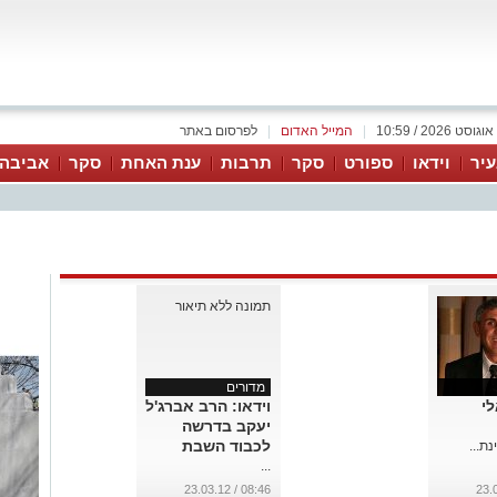
|
המייל האדום
|
לפרסום באתר
יר
וידאו
ספורט
סקר
תרבות
ענת האחת
סקר
אביבה 
מדורים
י
וידאו: הרב אברג'ל
יעקב בדרשה
לכבוד השבת
נת...
...
08:46 / 23.03.12